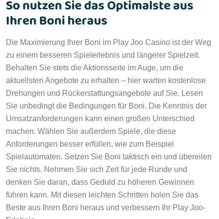
So nutzen Sie das Optimalste aus
Ihren Boni heraus
Die Maximierung Ihrer Boni im Play Joo Casino ist der Weg
zu einem besseren Spielerlebnis und längerer Spielzeit.
Behalten Sie stets die Aktionsseite im Auge, um die
aktuellsten Angebote zu erhalten – hier warten kostenlose
Drehungen und Rückerstattungsangebote auf Sie. Lesen
Sie unbedingt die Bedingungen für Boni. Die Kenntnis der
Umsatzanforderungen kann einen großen Unterschied
machen. Wählen Sie außerdem Spiele, die diese
Anforderungen besser erfüllen, wie zum Beispiel
Spielautomaten. Setzen Sie Boni taktisch ein und übereilen
Sie nichts. Nehmen Sie sich Zeit für jede Runde und
denken Sie daran, dass Geduld zu höheren Gewinnen
führen kann. Mit diesen leichten Schritten holen Sie das
Beste aus Ihren Boni heraus und verbessern Ihr Play Joo-