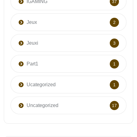
IGAMING
37
Jeux
2
Jeuxi
3
Part1
1
Ucategorized
1
Uncategorized
17