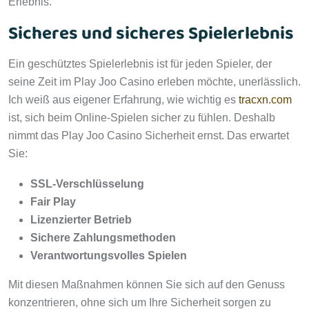
Erlebnis.
Sicheres und sicheres Spielerlebnis
Ein geschütztes Spielerlebnis ist für jeden Spieler, der
seine Zeit im Play Joo Casino erleben möchte, unerlässlich.
Ich weiß aus eigener Erfahrung, wie wichtig es
tracxn.com
ist, sich beim Online-Spielen sicher zu fühlen. Deshalb
nimmt das Play Joo Casino Sicherheit ernst. Das erwartet
Sie:
SSL-Verschlüsselung
Fair Play
Lizenzierter Betrieb
Sichere Zahlungsmethoden
Verantwortungsvolles Spielen
Mit diesen Maßnahmen können Sie sich auf den Genuss
konzentrieren, ohne sich um Ihre Sicherheit sorgen zu