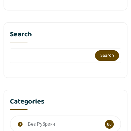
Search
Search
Categories
! Без Рубрики
86