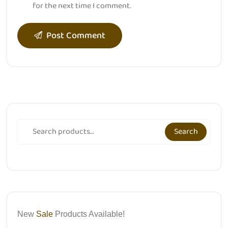
for the next time I comment.
Post Comment
Search
New
Sale
Products Available!