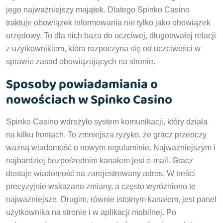
jego najważniejszy majątek. Dlatego Spinko Casino
traktuje obowiązek informowania nie tylko jako obowiązek
urzędowy. To dla nich baza do uczciwej, długotrwałej relacji
z użytkownikiem, która rozpoczyna się od uczciwości w
sprawie zasad obowiązujących na stronie.
Sposoby powiadamiania o
nowościach w Spinko Casino
Spinko Casino wdrożyło system komunikacji, który działa
na kilku frontach. To zmniejsza ryzyko, że gracz przeoczy
ważną wiadomość o nowym regulaminie. Najważniejszym i
najbardziej bezpośrednim kanałem jest e-mail. Gracz
dostaje wiadomość na zarejestrowany adres. W treści
precyzyjnie wskazano zmiany, a często wyróżniono te
najważniejsze. Drugim, równie istotnym kanałem, jest panel
użytkownika na stronie i w aplikacji mobilnej. Po