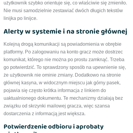
użytkownik szybko orientuje się, co właściwie się zmieniło.
Nie musi samodzielnie zestawiać dwóch długich tekstów
linijka po linijce.
Alerty w systemie i na stronie głównej
Kolejną drogą komunikacji są powiadomienia w obrębie
platformy. Po zalogowaniu na konto gracz może dostrzec
komunikat, którego nie można po prostu zamknąć. Trzeba
go potwierdzić. To sprawdzony sposób na upewnienie się,
że użytkownik nie ominie zmiany. Dodatkowo na stronie
głównej kasyna, w widocznym miejscu jak górny pasek,
pojawia się często krótka informacja z linkiem do
uaktualnionego dokumentu. Te mechanizmy działają bez
związku od skrzynki mailowej gracza, więc szansa
dostarczenia z informacją jest większa.
Potwierdzenie odbioru i aprobaty