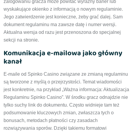
zalogowaniu gracza może powitać wyraźny baner lub
wyskakujące okienko z informacją o nowym regulaminie.
Jego zatwierdzenie jest konieczne, żeby grać dalej. Sam
dokument regulaminu ma zawsze datę i numer wersji.
Aktualna wersja od razu jest przenoszona do specjalnej
sekcji na stronie.
Komunikacja e-mailowa jako główny
kanał
E-maile od Spinko Casino związane ze zmianą regulaminu
są tworzone z myślą o przejrzystości. Temat wiadomości
jest konkretnie, na przykład „Ważna informacja: Aktualizacja
Regulaminu Spinko Casino”. W środku gracz odnajdzie nie
tylko suchy link do dokumentu. Często widnieje tam też
podsumowanie kluczowych zmian, zwłaszcza tych o
bonusach, metodach płatności czy zasadach
rozwiązywania sporów. Dzięki takiemu formatowi