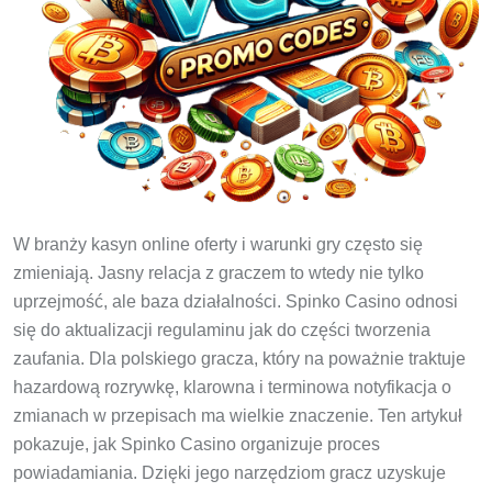
W branży kasyn online oferty i warunki gry często się
zmieniają. Jasny relacja z graczem to wtedy nie tylko
uprzejmość, ale baza działalności. Spinko Casino odnosi
się do aktualizacji regulaminu jak do części tworzenia
zaufania. Dla polskiego gracza, który na poważnie traktuje
hazardową rozrywkę, klarowna i terminowa notyfikacja o
zmianach w przepisach ma wielkie znaczenie. Ten artykuł
pokazuje, jak Spinko Casino organizuje proces
powiadamiania. Dzięki jego narzędziom gracz uzyskuje