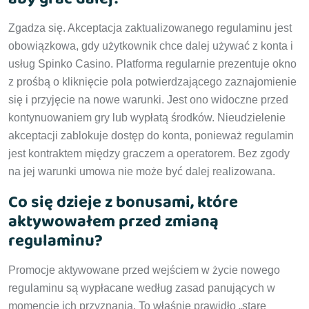
Zgadza się. Akceptacja zaktualizowanego regulaminu jest
obowiązkowa, gdy użytkownik chce dalej używać z konta i
usług Spinko Casino. Platforma regularnie prezentuje okno
z prośbą o kliknięcie pola potwierdzającego zaznajomienie
się i przyjęcie na nowe warunki. Jest ono widoczne przed
kontynuowaniem gry lub wypłatą środków. Nieudzielenie
akceptacji zablokuje dostęp do konta, ponieważ regulamin
jest kontraktem między graczem a operatorem. Bez zgody
na jej warunki umowa nie może być dalej realizowana.
Co się dzieje z bonusami, które
aktywowałem przed zmianą
regulaminu?
Promocje aktywowane przed wejściem w życie nowego
regulaminu są wypłacane według zasad panujących w
momencie ich przyznania. To właśnie prawidło „stare