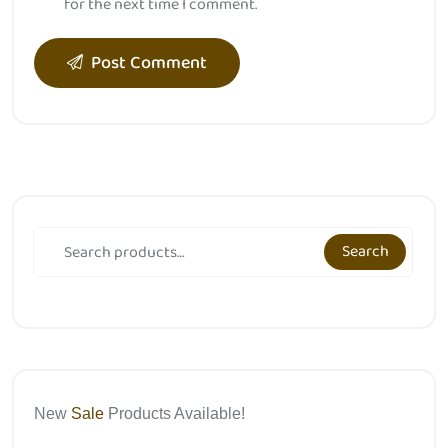
for the next time I comment.
Post Comment
Search
New
Sale
Products Available!