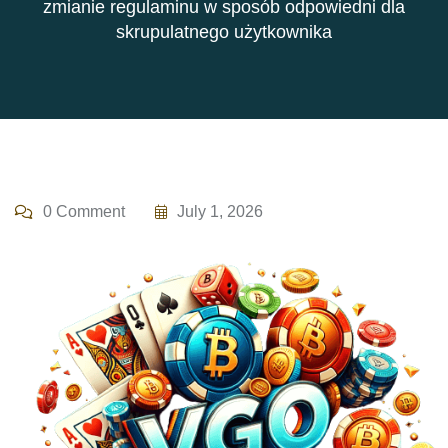
zmianie regulaminu w sposób odpowiedni dla
skrupulatnego użytkownika
0 Comment
July 1, 2026