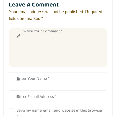
Leave A Comment
Your email address will not be published. Required
fields are marked *
Save my name, email, and website in this browser