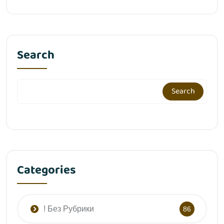
Search
Search
Categories
! Без Рубрики
86