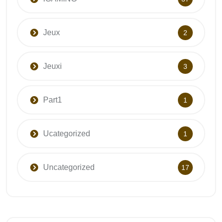
Jeux
2
Jeuxi
3
Part1
1
Ucategorized
1
Uncategorized
17