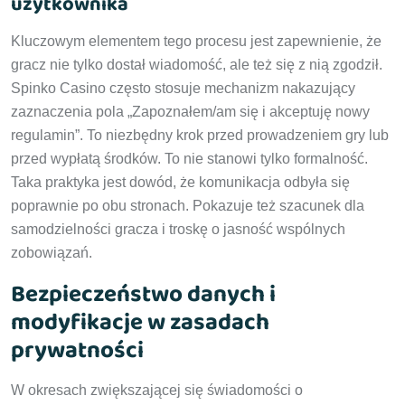
użytkownika
Kluczowym elementem tego procesu jest zapewnienie, że
gracz nie tylko dostał wiadomość, ale też się z nią zgodził.
Spinko Casino często stosuje mechanizm nakazujący
zaznaczenia pola „Zapoznałem/am się i akceptuję nowy
regulamin”. To niezbędny krok przed prowadzeniem gry lub
przed wypłatą środków. To nie stanowi tylko formalność.
Taka praktyka jest dowód, że komunikacja odbyła się
poprawnie po obu stronach. Pokazuje też szacunek dla
samodzielności gracza i troskę o jasność wspólnych
zobowiązań.
Bezpieczeństwo danych i
modyfikacje w zasadach
prywatności
W okresach zwiększającej się świadomości o