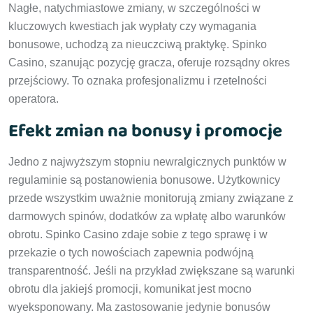
Nagłe, natychmiastowe zmiany, w szczególności w
kluczowych kwestiach jak wypłaty czy wymagania
bonusowe, uchodzą za nieuczciwą praktykę. Spinko
Casino, szanując pozycję gracza, oferuje rozsądny okres
przejściowy. To oznaka profesjonalizmu i rzetelności
operatora.
Efekt zmian na bonusy i promocje
Jedno z najwyższym stopniu newralgicznych punktów w
regulaminie są postanowienia bonusowe. Użytkownicy
przede wszystkim uważnie monitorują zmiany związane z
darmowych spinów, dodatków za wpłatę albo warunków
obrotu. Spinko Casino zdaje sobie z tego sprawę i w
przekazie o tych nowościach zapewnia podwójną
transparentność. Jeśli na przykład zwiększane są warunki
obrotu dla jakiejś promocji, komunikat jest mocno
wyeksponowany. Ma zastosowanie jedynie bonusów