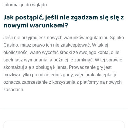
informacje do wglądu.
Jak postąpić, jeśli nie zgadzam się się z
nowymi warunkami?
Jeśli nie przyjmujesz nowych warunków regulaminu Spinko
Casino, masz prawo ich nie zaakceptować. W takiej
okoliczności warto wycofać środki ze swojego konta, o ile
spełniasz wymagania, a później je zamknąć. W tej sprawie
skontaktuj się z obsługą klienta. Prowadzenie gry jest
możliwa tylko po udzieleniu zgody, więc brak akceptacji
oznacza zaprzestanie z korzystania z platformy na nowych
zasadach.