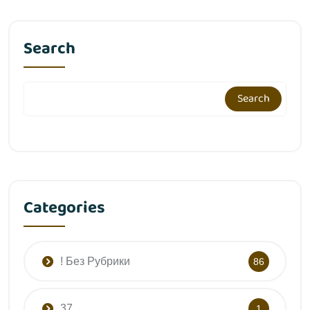
Search
Search
Categories
! Без Рубрики
86
37
1