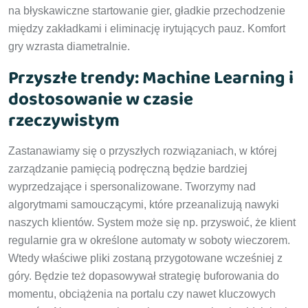
na błyskawiczne startowanie gier, gładkie przechodzenie
między zakładkami i eliminację irytujących pauz. Komfort
gry wzrasta diametralnie.
Przyszłe trendy: Machine Learning i
dostosowanie w czasie
rzeczywistym
Zastanawiamy się o przyszłych rozwiązaniach, w której
zarządzanie pamięcią podręczną będzie bardziej
wyprzedzające i spersonalizowane. Tworzymy nad
algorytmami samouczącymi, które przeanalizują nawyki
naszych klientów. System może się np. przyswoić, że klient
regularnie gra w określone automaty w soboty wieczorem.
Wtedy właściwe pliki zostaną przygotowane wcześniej z
góry. Będzie też dopasowywał strategię buforowania do
momentu, obciążenia na portalu czy nawet kluczowych