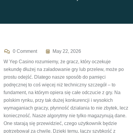
0 Comment
May 22, 2026
W Yep Casino rozumiemy, że gracz, który oczekuje
sekundę dłużej na załadowanie gry lub przelew, może po
prostu odejść. Dlatego nasze sposób do pamięci
podręcznej to coś więcej niż techniczny szczegół – to
fundament, na którym opiera się całe odczucie z gry. Na
polskim rynku, przy tak dużej konkurencji i wysokich
wymaganiach graczy, płynność działania to nie zbytek, lecz
konieczność. Nasze algorytmy nie tylko magazynują dane.
One starają się przewidzieć, czego użytkownik będzie
potrzebował za chwilę. Dzięki temu, łączy szybkość z