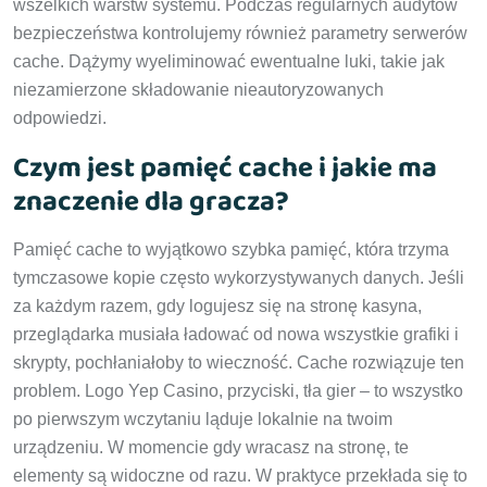
wszelkich warstw systemu. Podczas regularnych audytów
bezpieczeństwa kontrolujemy również parametry serwerów
cache. Dążymy wyeliminować ewentualne luki, takie jak
niezamierzone składowanie nieautoryzowanych
odpowiedzi.
Czym jest pamięć cache i jakie ma
znaczenie dla gracza?
Pamięć cache to wyjątkowo szybka pamięć, która trzyma
tymczasowe kopie często wykorzystywanych danych. Jeśli
za każdym razem, gdy logujesz się na stronę kasyna,
przeglądarka musiała ładować od nowa wszystkie grafiki i
skrypty, pochłaniałoby to wieczność. Cache rozwiązuje ten
problem. Logo Yep Casino, przyciski, tła gier – to wszystko
po pierwszym wczytaniu ląduje lokalnie na twoim
urządzeniu. W momencie gdy wracasz na stronę, te
elementy są widoczne od razu. W praktyce przekłada się to