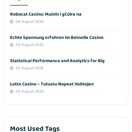
Robocat Casino: Muinín i gCúlra na
06 August 2026
Echte Spannung erfahren im Betnella Casino
05 August 2026
Statistical Performance and Analytics for Big
05 August 2026
Lotto Casino – Tutustu Nopeat Voittojen
05 August 2026
Most Used Tags