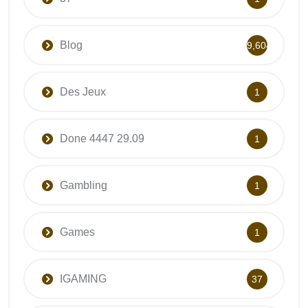
Blog
9,604
Des Jeux
1
Done 4447 29.09
1
Gambling
1
Games
1
IGAMING
37