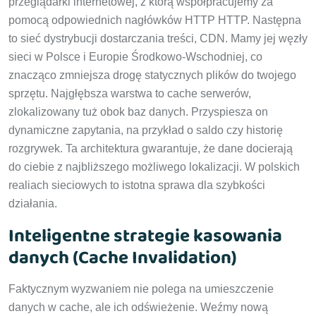
przeglądarki internetowej, z którą współpracujemy za
pomocą odpowiednich nagłówków HTTP HTTP. Następna
to sieć dystrybucji dostarczania treści, CDN. Mamy jej węzły
sieci w Polsce i Europie Środkowo-Wschodniej, co
znacząco zmniejsza drogę statycznych plików do twojego
sprzętu. Najgłębsza warstwa to cache serwerów,
zlokalizowany tuż obok baz danych. Przyspiesza on
dynamiczne zapytania, na przykład o saldo czy historię
rozgrywek. Ta architektura gwarantuje, że dane docierają
do ciebie z najbliższego możliwego lokalizacji. W polskich
realiach sieciowych to istotna sprawa dla szybkości
działania.
Inteligentne strategie kasowania
danych (Cache Invalidation)
Faktycznym wyzwaniem nie polega na umieszczenie
danych w cache, ale ich odświeżenie. Weźmy nową