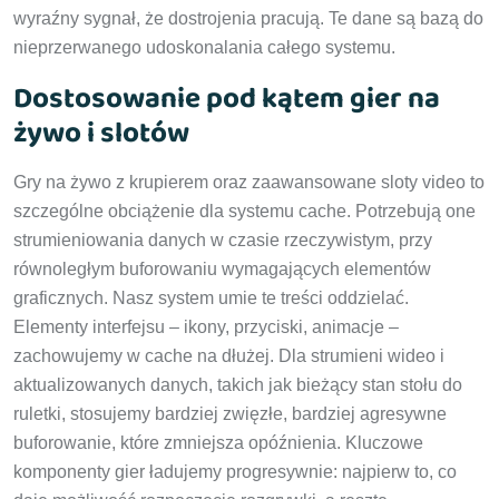
wyraźny sygnał, że dostrojenia pracują. Te dane są bazą do
nieprzerwanego udoskonalania całego systemu.
Dostosowanie pod kątem gier na
żywo i slotów
Gry na żywo z krupierem oraz zaawansowane sloty video to
szczególne obciążenie dla systemu cache. Potrzebują one
strumieniowania danych w czasie rzeczywistym, przy
równoległym buforowaniu wymagających elementów
graficznych. Nasz system umie te treści oddzielać.
Elementy interfejsu – ikony, przyciski, animacje –
zachowujemy w cache na dłużej. Dla strumieni wideo i
aktualizowanych danych, takich jak bieżący stan stołu do
ruletki, stosujemy bardziej zwięzłe, bardziej agresywne
buforowanie, które zmniejsza opóźnienia. Kluczowe
komponenty gier ładujemy progresywnie: najpierw to, co