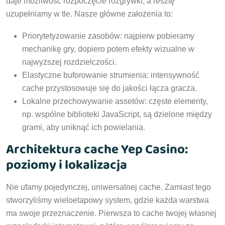
daje możliwość rozpoczęcie rozgrywki, a resztę
uzupełniamy w tle. Nasze główne założenia to:
Priorytetyzowanie zasobów: najpierw pobieramy
mechanikę gry, dopiero potem efekty wizualne w
najwyższej rozdzielczości.
Elastyczne buforowanie strumienia: intensywność
cache przystosowuje się do jakości łącza gracza.
Lokalne przechowywanie assetów: częste elementy,
np. wspólne biblioteki JavaScript, są dzielone między
grami, aby uniknąć ich powielania.
Architektura cache Yep Casino:
poziomy i lokalizacja
Nie ufamy pojedynczej, uniwersalnej cache. Zamiast tego
stworzyliśmy wieloetapowy system, gdzie każda warstwa
ma swoje przeznaczenie. Pierwsza to cache twojej własnej