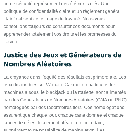
ou de sécurité représentent des éléments clés. Une
politique de confidentialité claire et un règlement général
clair finalisent cette image de loyauté. Nous vous
conseillons toujours de consulter ces documents pour
appréhender totalement vos droits et les promesses du
casino.
Justice des Jeux et Générateurs de
Nombres Aléatoires
La croyance dans l’équité des résultats est primordiale. Les
jeux disponibles sur Wonaco Casino, en particulier les
machines à sous, le blackjack ou la roulette, sont alimentés
par des Générateurs de Nombres Aléatoires (GNA ou RNG)
homologués par des laboratoires tiers. Ces homologations
assurent que chaque tour, chaque carte donnée et chaque
lancer de dé est totalement aléatoire et incertain,
supprimant toute possibilité de manipulation. Les