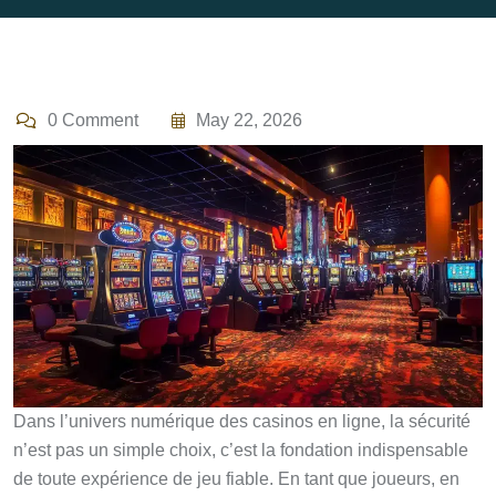
0 Comment
May 22, 2026
Dans l’univers numérique des casinos en ligne, la sécurité
n’est pas un simple choix, c’est la fondation indispensable
de toute expérience de jeu fiable. En tant que joueurs, en