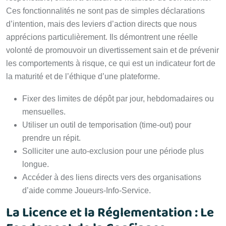
Ces fonctionnalités ne sont pas de simples déclarations
d’intention, mais des leviers d’action directs que nous
apprécions particulièrement. Ils démontrent une réelle
volonté de promouvoir un divertissement sain et de prévenir
les comportements à risque, ce qui est un indicateur fort de
la maturité et de l’éthique d’une plateforme.
Fixer des limites de dépôt par jour, hebdomadaires ou
mensuelles.
Utiliser un outil de temporisation (time-out) pour
prendre un répit.
Solliciter une auto-exclusion pour une période plus
longue.
Accéder à des liens directs vers des organisations
d’aide comme Joueurs-Info-Service.
La Licence et la Réglementation : Le