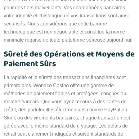
pour des tiers malveillants. Vos coordonnées bancaires,
votre identité et l’historique de vos transactions sont ainsi
sécurisés. Nous considérons que cette barrière
technologique est non négociable et constitue la norme
minimale requise de toute plateforme sérieuse aujourd’hui.
Sûreté des Opérations et Moyens de
Paiement Sûrs
La rapidité et la sûreté des transactions financières sont
primordiales. Wonaco Casino offre une gamme de
méthodes de paiement fiables et protégées, conçues au
marché français. Que vous ayez recours à des cartes de
crédit, des portefeuilles électroniques comme PayPal ou
Skrill, ou des virements bancaires, chaque transaction est
gérée avec le même standard de cryptage. Les délais de
retrait sont clairement indiqués et suivent standards de