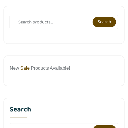
Search
New
Sale
Products Available!
Search