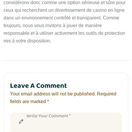
considérons donc comme une option sérieuse et sûre pour
ceux qui recherchent un divertissement de casino en ligne
dans un environnement contrôlé et transparent. Comme
toujours, nous vous invitons à jouer de manière
responsable et à utiliser activement les outils de protection
mis à votre disposition.
Leave A Comment
Your email address will not be published. Required
fields are marked *