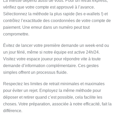
La vitesse dépend aussi de vous. Pour un retrait express,
vérifiez que votre compte est approuvé à l’avance.
Sélectionnez la méthode la plus rapide (les e-wallets !) et
contrôlez l’exactitude des coordonnées de votre compte de
paiement. Une erreur dans un numéro peut tout
compromettre.
Évitez de lancer votre première demande un week-end ou
un jour férié, même si notre équipe est active 24h/24.
Visitez votre espace joueur pour répondre vite à toute
demande d’information complémentaire. Ces gestes
simples offrent un processus fluide.
Respectez les limites de retrait minimales et maximales
pour éviter un rejet. Employez la même méthode pour
déposer et retirer quand c’est possible, cela facilite les
choses. Votre préparation, associée à notre efficacité, fait la
différence.