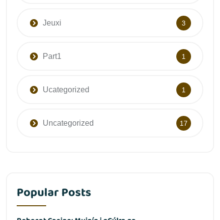
Jeuxi
3
Part1
1
Ucategorized
1
Uncategorized
17
Popular Posts