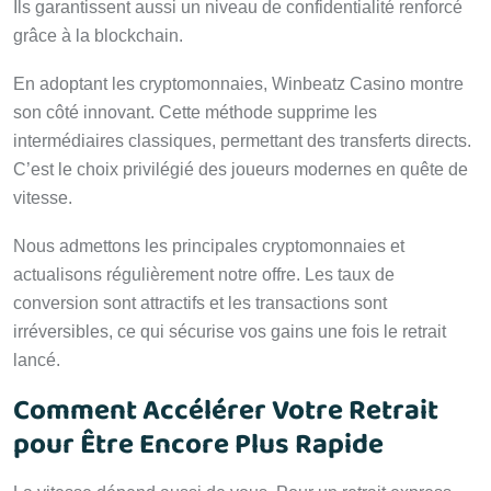
Ils garantissent aussi un niveau de confidentialité renforcé
grâce à la blockchain.
En adoptant les cryptomonnaies, Winbeatz Casino montre
son côté innovant. Cette méthode supprime les
intermédiaires classiques, permettant des transferts directs.
C’est le choix privilégié des joueurs modernes en quête de
vitesse.
Nous admettons les principales cryptomonnaies et
actualisons régulièrement notre offre. Les taux de
conversion sont attractifs et les transactions sont
irréversibles, ce qui sécurise vos gains une fois le retrait
lancé.
Comment Accélérer Votre Retrait
pour Être Encore Plus Rapide