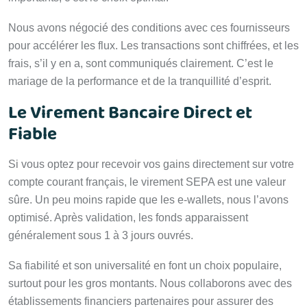
Nous avons négocié des conditions avec ces fournisseurs
pour accélérer les flux. Les transactions sont chiffrées, et les
frais, s’il y en a, sont communiqués clairement. C’est le
mariage de la performance et de la tranquillité d’esprit.
Le Virement Bancaire Direct et
Fiable
Si vous optez pour recevoir vos gains directement sur votre
compte courant français, le virement SEPA est une valeur
sûre. Un peu moins rapide que les e-wallets, nous l’avons
optimisé. Après validation, les fonds apparaissent
généralement sous 1 à 3 jours ouvrés.
Sa fiabilité et son universalité en font un choix populaire,
surtout pour les gros montants. Nous collaborons avec des
établissements financiers partenaires pour assurer des