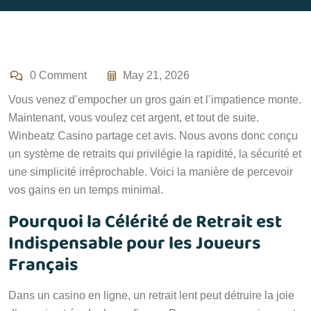
0 Comment
May 21, 2026
Vous venez d’empocher un gros gain et l’impatience monte.
Maintenant, vous voulez cet argent, et tout de suite.
Winbeatz Casino partage cet avis. Nous avons donc conçu
un système de retraits qui privilégie la rapidité, la sécurité et
une simplicité irréprochable. Voici la manière de percevoir
vos gains en un temps minimal.
Pourquoi la Célérité de Retrait est
Indispensable pour les Joueurs
Français
Dans un casino en ligne, un retrait lent peut détruire la joie