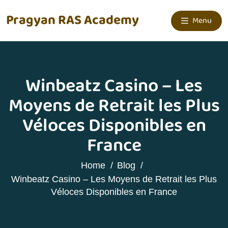
Pragyan RAS Academy
Menu
Winbeatz Casino – Les
Moyens de Retrait les Plus
Véloces Disponibles en
France
Home
Blog
Winbeatz Casino – Les Moyens de Retrait les Plus
Véloces Disponibles en France