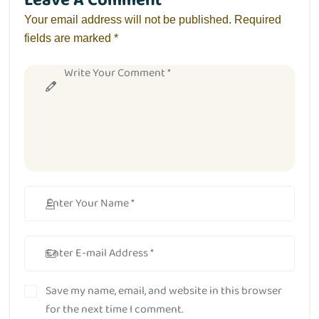
Leave A Comment
Your email address will not be published. Required
fields are marked *
Save my name, email, and website in this browser
for the next time I comment.