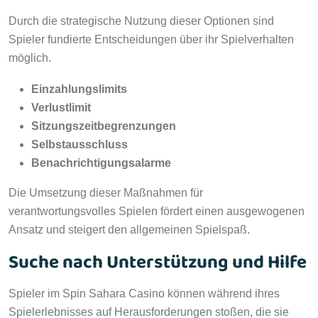
Durch die strategische Nutzung dieser Optionen sind
Spieler fundierte Entscheidungen über ihr Spielverhalten
möglich.
Einzahlungslimits
Verlustlimit
Sitzungszeitbegrenzungen
Selbstausschluss
Benachrichtigungsalarme
Die Umsetzung dieser Maßnahmen für
verantwortungsvolles Spielen fördert einen ausgewogenen
Ansatz und steigert den allgemeinen Spielspaß.
Suche nach Unterstützung und Hilfe
Spieler im Spin Sahara Casino können während ihres
Spielerlebnisses auf Herausforderungen stoßen, die sie