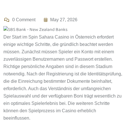
0 Comment
May 27, 2026
Der Start im Spin Sahara Casino in Österreich erfordert
einige wichtige Schritte, die gründlich beachtet werden
müssen. Zunächst müssen Spieler ein Konto mit einem
zuverlässigen Benutzernamen und Passwort erstellen.
Richtige persönliche Angaben sind in diesem Stadium
notwendig. Nach der Registrierung ist die Identitätsprüfung,
die die Einreichung bestimmter Dokumente beinhaltet,
erforderlich. Auch das Verständnis der umfangreichen
Spielauswahl und der verfügbaren Boni trägt wesentlich zu
ein optimales Spielerlebnis bei. Die weiteren Schritte
können den Spielprozess im Casino erheblich
beeinflussen.