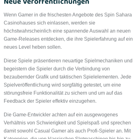
Neue Veröffentlichungen
Wenn Gamer in die frischesten Angebote des Spin Sahara
Casinohauses sich einlassen, werden sie
höchstwahrscheinlich eine spannende Auswahl an neuen
Game-Releases entdecken, die ihre Spielerfahrung auf ein
neues Level heben sollen.
Diese Spiele präsentieren neuartige Spielmechaniken und
begeistern die Spieler durch die Verbindung von
bezaubernder Grafik und taktischen Spielelementen. Jede
Spielveröffentlichung wird sorgfältig getestet, um eine
störungsfreie Funktionalität zu sichern und um auf das
Feedback der Spieler effektiv einzugehen.
Die Game-Entwickler achten auf ein ausgewogenes
Verhältnis von Schwierigkeit und Spielspaß und sprechen
damit sowohl Casual Gamer als auch Profi-Spieler an. Mit
Kategorien, die von klassischen Slotmaschinen bis hin zu