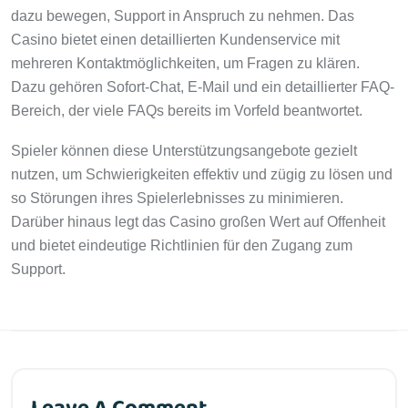
dazu bewegen, Support in Anspruch zu nehmen. Das
Casino bietet einen detaillierten Kundenservice mit
mehreren Kontaktmöglichkeiten, um Fragen zu klären.
Dazu gehören Sofort-Chat, E-Mail und ein detaillierter FAQ-
Bereich, der viele FAQs bereits im Vorfeld beantwortet.
Spieler können diese Unterstützungsangebote gezielt
nutzen, um Schwierigkeiten effektiv und zügig zu lösen und
so Störungen ihres Spielerlebnisses zu minimieren.
Darüber hinaus legt das Casino großen Wert auf Offenheit
und bietet eindeutige Richtlinien für den Zugang zum
Support.