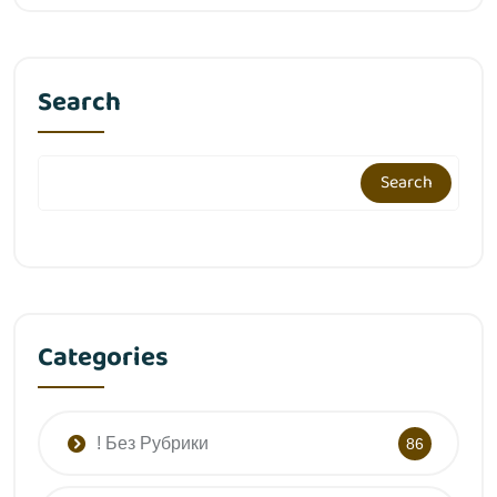
Search
Search
Categories
! Без Рубрики
86