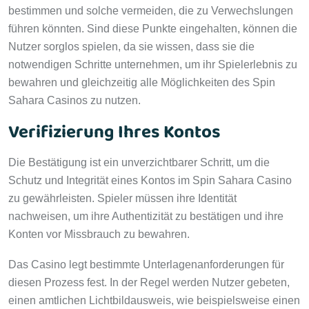
bestimmen und solche vermeiden, die zu Verwechslungen
führen könnten. Sind diese Punkte eingehalten, können die
Nutzer sorglos spielen, da sie wissen, dass sie die
notwendigen Schritte unternehmen, um ihr Spielerlebnis zu
bewahren und gleichzeitig alle Möglichkeiten des Spin
Sahara Casinos zu nutzen.
Verifizierung Ihres Kontos
Die Bestätigung ist ein unverzichtbarer Schritt, um die
Schutz und Integrität eines Kontos im Spin Sahara Casino
zu gewährleisten. Spieler müssen ihre Identität
nachweisen, um ihre Authentizität zu bestätigen und ihre
Konten vor Missbrauch zu bewahren.
Das Casino legt bestimmte Unterlagenanforderungen für
diesen Prozess fest. In der Regel werden Nutzer gebeten,
einen amtlichen Lichtbildausweis, wie beispielsweise einen