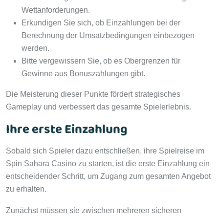
Wettanforderungen.
Erkundigen Sie sich, ob Einzahlungen bei der
Berechnung der Umsatzbedingungen einbezogen
werden.
Bitte vergewissern Sie, ob es Obergrenzen für
Gewinne aus Bonuszahlungen gibt.
Die Meisterung dieser Punkte fördert strategisches
Gameplay und verbessert das gesamte Spielerlebnis.
Ihre erste Einzahlung
Sobald sich Spieler dazu entschließen, ihre Spielreise im
Spin Sahara Casino zu starten, ist die erste Einzahlung ein
entscheidender Schritt, um Zugang zum gesamten Angebot
zu erhalten.
Zunächst müssen sie zwischen mehreren sicheren