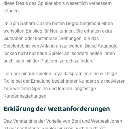
diese Deals das Spielerlebnis wesentlich verbessern
können.
Im Spin Sahara Casino bieten Begrüßungsboni einen
wertvollen Einstieg für Neukunden. Sie erhalten extra
Guthaben oder kostenlose Drehungen, die das
Spielerlebnis von Anfang an aufwerten. Diese Angebote
locken nicht nur neue Spieler an, sondern helfen ihnen
auch, sich mit der Plattform zurechtzufinden.
Darüber hinaus spielen Loyalitätsprämien eine wichtige
Rolle bei der Erhaltung bestehender Kunden; sie motivieren
zum weiteren Spielen und fördern langfristige
Kundenbeziehungen.
Erklärung der Wettanforderungen
Das Verständnis der Vorteile von Boni und Werbeaktionen
ist nur der Anfang; Spieler müssen auch die damit