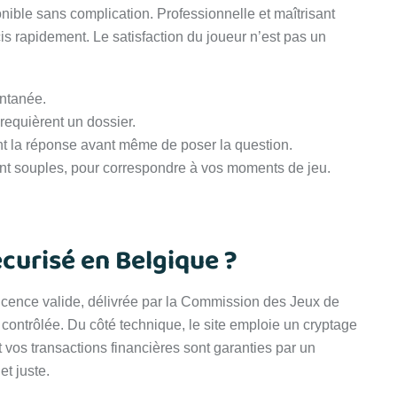
onible sans complication. Professionnelle et maîtrisant
cis rapidement. Le satisfaction du joueur n’est pas un
antanée.
 requièrent un dossier.
nt la réponse avant même de poser la question.
ont souples, pour correspondre à vos moments de jeu.
écurisé en Belgique ?
licence valide, délivrée par la Commission des Jeux de
 contrôlée. Du côté technique, le site emploie un cryptage
 vos transactions financières sont garanties par un
t juste.