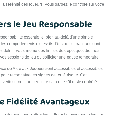
la sérénité des joueurs. Vous gardez le contrôle sur votre
rs le Jeu Responsable
ponsabilité essentielle, bien au-delà d’une simple
r les comportements excessifs. Des outils pratiques sont
z définir vous-même des limites de dépôt quotidiennes,
os sessions de jeu ou solliciter une pause temporaire.
ice de Aide aux Joueurs sont accessibles et accessibles
 pour reconnaître les signes de jeu à risque. Cet
ertissement ne peut être sain que s’il reste contrôlé.
 Fidélité Avantageux
re de bienvenue attractive. Elle est prévue pour stimuler