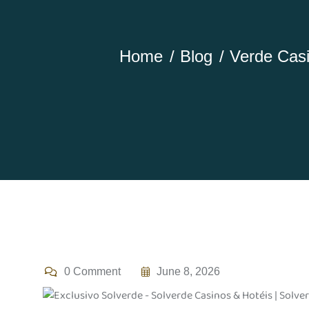
Home
Blog
Verde Casi
0 Comment
June 8, 2026