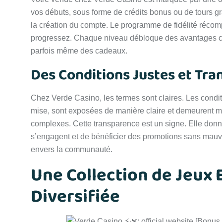
vos débuts, sous forme de crédits bonus ou de tours gra
la création du compte. Le programme de fidélité récomp
progressez. Chaque niveau débloque des avantages conc
parfois même des cadeaux.
Des Conditions Justes et Tr
Chez Verde Casino, les termes sont claires. Les cond
mise, sont exposées de manière claire et demeurent mo
complexes. Cette transparence est un signe. Elle donne
s’engagent et de bénéficier des promotions sans mauv
envers la communauté.
Une Collection de Jeux 
Diversifiée