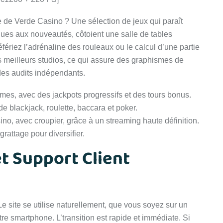
le de Verde Casino ? Une sélection de jeux qui paraît
ques aux nouveautés, côtoient une salle de tables
riez l’adrénaline des rouleaux ou le calcul d’une partie
es meilleurs studios, ce qui assure des graphismes de
 des audits indépendants.
mes, avec des jackpots progressifs et des tours bonus.
de blackjack, roulette, baccara et poker.
ino, avec croupier, grâce à un streaming haute définition.
rattage pour diversifier.
et Support Client
e site se utilise naturellement, que vous soyez sur un
tre smartphone. L’transition est rapide et immédiate. Si