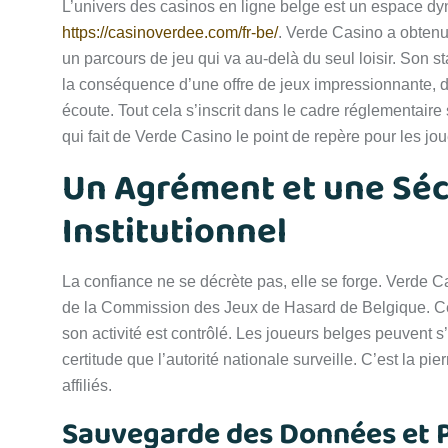
L’univers des casinos en ligne belge est un espace dyn
https://casinoverdee.com/fr-be/
. Verde Casino a obtenu s
un parcours de jeu qui va au-delà du seul loisir. Son s
la conséquence d’une offre de jeux impressionnante, d’
écoute. Tout cela s’inscrit dans le cadre réglementaire
qui fait de Verde Casino le point de repère pour les jo
Un Agrément et une Séc
Institutionnel
La confiance ne se décrète pas, elle se forge. Verde C
de la Commission des Jeux de Hasard de Belgique. Cett
son activité est contrôlé. Les joueurs belges peuvent s’
certitude que l’autorité nationale surveille. C’est la pi
affiliés.
Sauvegarde des Données et 