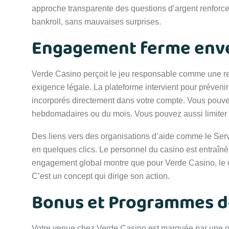
approche transparente des questions d’argent renforce 
bankroll, sans mauvaises surprises.
Engagement ferme enve
Verde Casino perçoit le jeu responsable comme une res
exigence légale. La plateforme intervient pour préveni
incorporés directement dans votre compte. Vous pouve
hebdomadaires ou du mois. Vous pouvez aussi limiter v
Des liens vers des organisations d’aide comme le Serv
en quelques clics. Le personnel du casino est entraîné
engagement global montre que pour Verde Casino, le div
C’est un concept qui dirige son action.
Bonus et Programmes de
Votre venue chez Verde Casino est marquée par une off