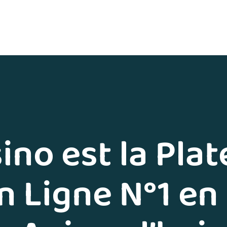
ino est la Pla
n Ligne N°1 en