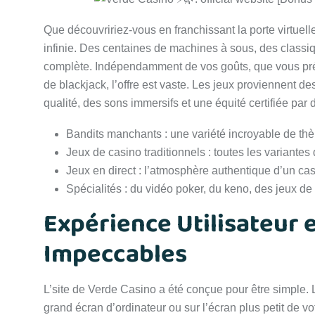
Que découvririez-vous en franchissant la porte virtuel
infinie. Des centaines de machines à sous, des classi
complète. Indépendamment de vos goûts, que vous préfé
de blackjack, l’offre est vaste. Les jeux proviennent d
qualité, des sons immersifs et une équité certifiée par
Bandits manchants : une variété incroyable de thè
Jeux de casino traditionnels : toutes les variantes 
Jeux en direct : l’atmosphère authentique d’un cas
Spécialités : du vidéo poker, du keno, des jeux de g
Expérience Utilisateur 
Impeccables
L’site de Verde Casino a été conçue pour être simple. L
grand écran d’ordinateur ou sur l’écran plus petit de vo