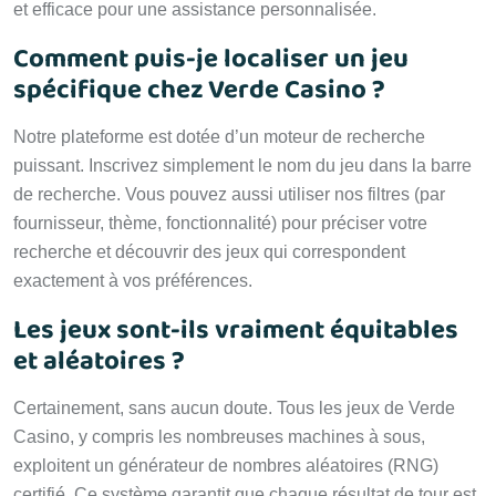
et efficace pour une assistance personnalisée.
Comment puis-je localiser un jeu
spécifique chez Verde Casino ?
Notre plateforme est dotée d’un moteur de recherche
puissant. Inscrivez simplement le nom du jeu dans la barre
de recherche. Vous pouvez aussi utiliser nos filtres (par
fournisseur, thème, fonctionnalité) pour préciser votre
recherche et découvrir des jeux qui correspondent
exactement à vos préférences.
Les jeux sont-ils vraiment équitables
et aléatoires ?
Certainement, sans aucun doute. Tous les jeux de Verde
Casino, y compris les nombreuses machines à sous,
exploitent un générateur de nombres aléatoires (RNG)
certifié. Ce système garantit que chaque résultat de tour est