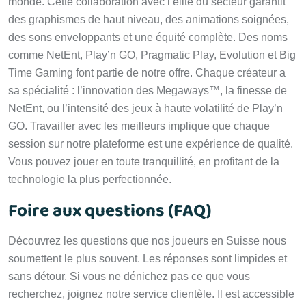
monde. Cette collaboration avec l’élite du secteur garantit
des graphismes de haut niveau, des animations soignées,
des sons enveloppants et une équité complète. Des noms
comme NetEnt, Play’n GO, Pragmatic Play, Evolution et Big
Time Gaming font partie de notre offre. Chaque créateur a
sa spécialité : l’innovation des Megaways™, la finesse de
NetEnt, ou l’intensité des jeux à haute volatilité de Play’n
GO. Travailler avec les meilleurs implique que chaque
session sur notre plateforme est une expérience de qualité.
Vous pouvez jouer en toute tranquillité, en profitant de la
technologie la plus perfectionnée.
Foire aux questions (FAQ)
Découvrez les questions que nos joueurs en Suisse nous
soumettent le plus souvent. Les réponses sont limpides et
sans détour. Si vous ne dénichez pas ce que vous
recherchez, joignez notre service clientèle. Il est accessible