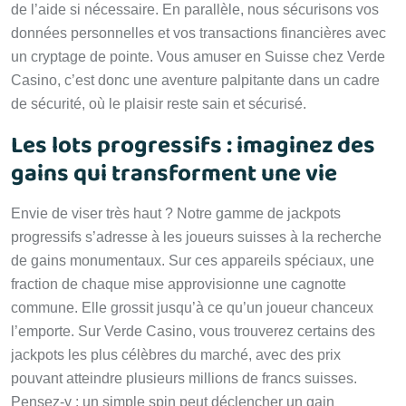
de l’aide si nécessaire. En parallèle, nous sécurisons vos
données personnelles et vos transactions financières avec
un cryptage de pointe. Vous amuser en Suisse chez Verde
Casino, c’est donc une aventure palpitante dans un cadre
de sécurité, où le plaisir reste sain et sécurisé.
Les lots progressifs : imaginez des
gains qui transforment une vie
Envie de viser très haut ? Notre gamme de jackpots
progressifs s’adresse à les joueurs suisses à la recherche
de gains monumentaux. Sur ces appareils spéciaux, une
fraction de chaque mise approvisionne une cagnotte
commune. Elle grossit jusqu’à ce qu’un joueur chanceux
l’emporte. Sur Verde Casino, vous trouverez certains des
jackpots les plus célèbres du marché, avec des prix
pouvant atteindre plusieurs millions de francs suisses.
Pensez-y : un simple spin peut déclencher un gain