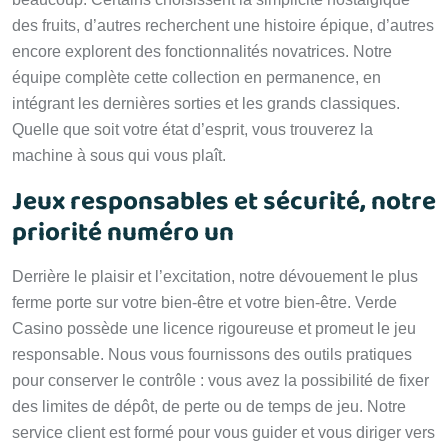
des fruits, d’autres recherchent une histoire épique, d’autres
encore explorent des fonctionnalités novatrices. Notre
équipe complète cette collection en permanence, en
intégrant les dernières sorties et les grands classiques.
Quelle que soit votre état d’esprit, vous trouverez la
machine à sous qui vous plaît.
Jeux responsables et sécurité, notre
priorité numéro un
Derrière le plaisir et l’excitation, notre dévouement le plus
ferme porte sur votre bien-être et votre bien-être. Verde
Casino possède une licence rigoureuse et promeut le jeu
responsable. Nous vous fournissons des outils pratiques
pour conserver le contrôle : vous avez la possibilité de fixer
des limites de dépôt, de perte ou de temps de jeu. Notre
service client est formé pour vous guider et vous diriger vers