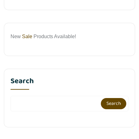
New
Sale
Products Available!
Search
Search