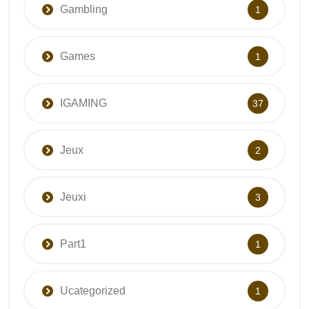
Gambling
1
Games
1
IGAMING
37
Jeux
2
Jeuxi
3
Part1
1
Ucategorized
1