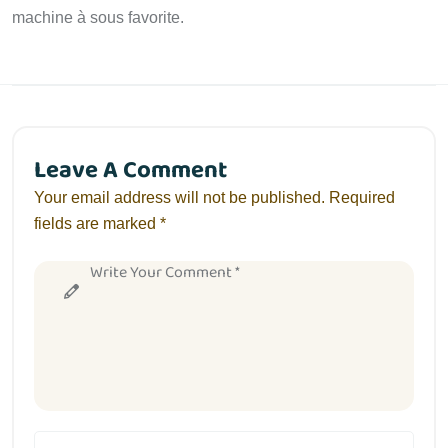
machine à sous favorite.
Leave A Comment
Your email address will not be published. Required
fields are marked *