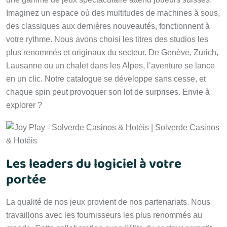
Imaginez un espace où des multitudes de machines à sous,
des classiques aux dernières nouveautés, fonctionnent à
votre rythme. Nous avons choisi les titres des studios les
plus renommés et originaux du secteur. De Genève, Zurich,
Lausanne ou un chalet dans les Alpes, l’aventure se lance
en un clic. Notre catalogue se développe sans cesse, et
chaque spin peut provoquer son lot de surprises. Envie à
explorer ?
Les leaders du logiciel à votre
portée
La qualité de nos jeux provient de nos partenariats. Nous
travaillons avec les fournisseurs les plus renommés au