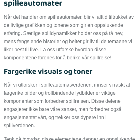
spilleautomater
Når det handler om spilleautomater, blir vi alltid tiltrukket av
de livlige grafikken og tonene som gir en oppslukende
erfaring. Særlige spilldynamikker holder oss på tå hev,
mens fengslende historier og helter gir liv til de temaene vi
liker best til live. La oss utforske hvordan disse
komponentene forenes for å berike vår spillreise!
Fargerike visuals og toner
Når vi utforsker i spilleautomatverdenen, innser vi raskt at
fargerike bilder og trollbindende lydbilder er viktige
komponenter som forbedrer spillreisen. Disse delene
engasjerer ikke bare våre sanser, men forbedrer også
engasjementet vårt, og trekker oss dypere inn i
spillverdenen.
Tenk på hvordan disse elementene danner en oppslukende