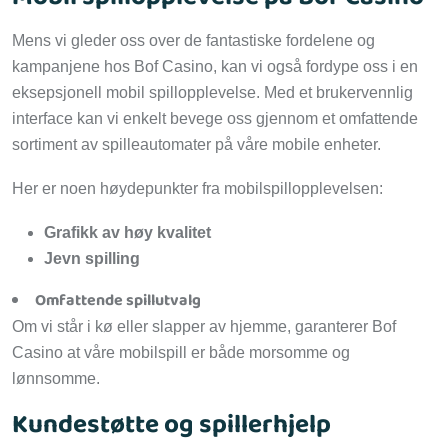
Mens vi gleder oss over de fantastiske fordelene og
kampanjene hos Bof Casino, kan vi også fordype oss i en
eksepsjonell mobil spillopplevelse. Med et brukervennlig
interface kan vi enkelt bevege oss gjennom et omfattende
sortiment av spilleautomater på våre mobile enheter.
Her er noen høydepunkter fra mobilspillopplevelsen:
Grafikk av høy kvalitet
Jevn spilling
Omfattende spillutvalg
Om vi står i kø eller slapper av hjemme, garanterer Bof
Casino at våre mobilspill er både morsomme og
lønnsomme.
Kundestøtte og spillerhjelp