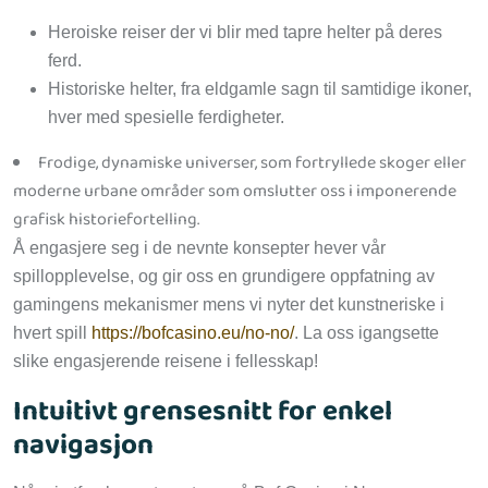
Heroiske reiser der vi blir med tapre helter på deres
ferd.
Historiske helter, fra eldgamle sagn til samtidige ikoner,
hver med spesielle ferdigheter.
Frodige, dynamiske universer, som fortryllede skoger eller
moderne urbane områder som omslutter oss i imponerende
grafisk historiefortelling.
Å engasjere seg i de nevnte konsepter hever vår
spillopplevelse, og gir oss en grundigere oppfatning av
gamingens mekanismer mens vi nyter det kunstneriske i
hvert spill
https://bofcasino.eu/no-no/
. La oss igangsette
slike engasjerende reisene i fellesskap!
Intuitivt grensesnitt for enkel
navigasjon