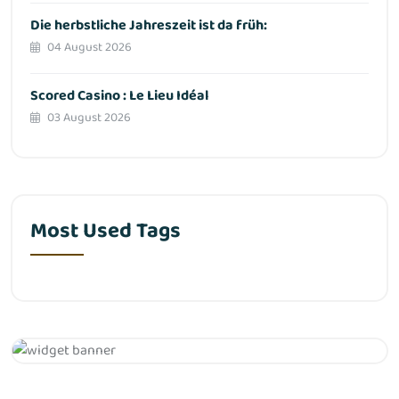
Die herbstliche Jahreszeit ist da früh:
04 August 2026
Scored Casino : Le Lieu Idéal
03 August 2026
Most Used Tags
Get 20% Off
Hurry Up