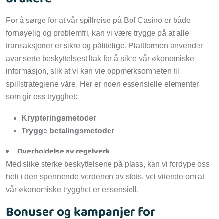
For å sørge for at vår spillreise på Bof Casino er både
fornøyelig og problemfri, kan vi være trygge på at alle
transaksjoner er sikre og pålitelige. Plattformen anvender
avanserte beskyttelsestiltak for å sikre vår økonomiske
informasjon, slik at vi kan vie oppmerksomheten til
spillstrategiene våre. Her er noen essensielle elementer
som gir oss trygghet:
Krypteringsmetoder
Trygge betalingsmetoder
Overholdelse av regelverk
Med slike sterke beskyttelsene på plass, kan vi fordype oss
helt i den spennende verdenen av slots, vel vitende om at
vår økonomiske trygghet er essensiell.
Bonuser og kampanjer for