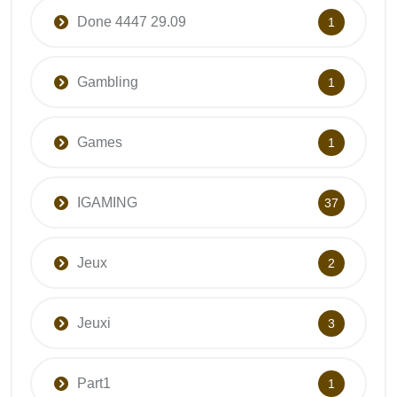
Done 4447 29.09
1
Gambling
1
Games
1
IGAMING
37
Jeux
2
Jeuxi
3
Part1
1