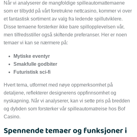
Når vi analyserer de mangfoldige spilleautomattemaene
som er tilbydd på vårt foretrukne nettcasino, kommer vi over
et fantastisk sortiment av valg fra ledende spillutviklere.
Disse temaene forsterker ikke bare spillopplevelsen vår,
men tilfredsstiller også skiftende preferanser. Her er noen
temaer vi kan se nærmere på:
Mytiske eventyr
Smakfulle godbiter
Futuristisk sci-fi
Hvert tema, utformet med nøye oppmerksomhet på
detaljene, reflekterer designerens oppfinnsomhet og
nyskapning. Når vi analyserer, kan vi sette pris på bredden
og dybden som forsterker vår spilleautomatreise hos Bof
Casino.
Spennende temaer og funksjoner i