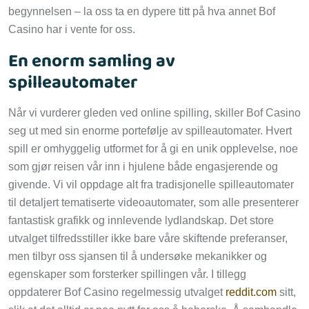
begynnelsen – la oss ta en dypere titt på hva annet Bof
Casino har i vente for oss.
En enorm samling av
spilleautomater
Når vi vurderer gleden ved online spilling, skiller Bof Casino
seg ut med sin enorme portefølje av spilleautomater. Hvert
spill er omhyggelig utformet for å gi en unik opplevelse, noe
som gjør reisen vår inn i hjulene både engasjerende og
givende. Vi vil oppdage alt fra tradisjonelle spilleautomater
til detaljert tematiserte videoautomater, som alle presenterer
fantastisk grafikk og innlevende lydlandskap. Det store
utvalget tilfredsstiller ikke bare våre skiftende preferanser,
men tilbyr oss sjansen til å undersøke mekanikker og
egenskaper som forsterker spillingen vår. I tillegg
oppdaterer Bof Casino regelmessig utvalget
reddit.com
sitt,