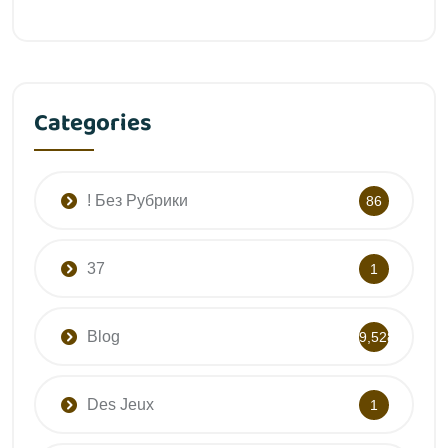
Categories
! Без Рубрики
86
37
1
Blog
9,528
Des Jeux
1