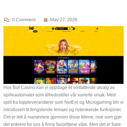
0 Comment
May 27, 2026
Hos Bof Casino kan vi oppdage et omfattende utvalg av
spilleautomater som tilfredsstiller vår varierte smak. Med
spill fra toppleverandører som NetEnt og Microgaming blir vi
introdusert til fengslende temaer og nytenkende funksjoner.
Det er lett å manøvrere gjennom disse titlene, noe som gjør
det enklere for oss å finne favorittene våre. Men det er bare