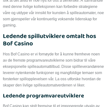
slik at det alltid er noe nytt for oss å beherske. Å samhandle
med denne livlige kolleksjonen kan forbedre strategiene
våre og utdype vår innsikt for kunsten å spilleautomater, noe
som gjenspeiler vår kontinuerlig voksende lidenskap for
gaming.
Ledende spillutviklere omtalt hos
Bof Casino
Hos Bof Casino er vi fornøyde for å kunne fremheve noen
av de fremste programvareutviklerne som bidrar til våre
eksepsjonelle spilleautomattilbud. Disse spillleverandørene
leverer nytenkende funksjoner og mangfoldige temaer som
forsterker spillopplevelsen vår. La oss utforske hvordan de
skaper den livlige spilleautomatverdenen vi liker.
Ledende programvareutviklere
Bof Casino kan stolt fremvise til et imponerende utvalg av