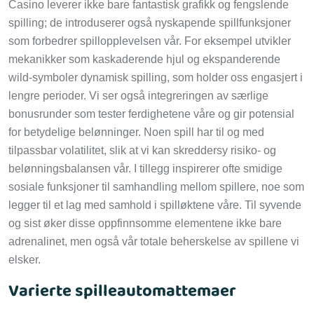
Casino leverer ikke bare fantastisk grafikk og fengslende
spilling; de introduserer også nyskapende spillfunksjoner
som forbedrer spillopplevelsen vår. For eksempel utvikler
mekanikker som kaskaderende hjul og ekspanderende
wild-symboler dynamisk spilling, som holder oss engasjert i
lengre perioder. Vi ser også integreringen av særlige
bonusrunder som tester ferdighetene våre og gir potensial
for betydelige belønninger. Noen spill har til og med
tilpassbar volatilitet, slik at vi kan skreddersy risiko- og
belønningsbalansen vår. I tillegg inspirerer ofte smidige
sosiale funksjoner til samhandling mellom spillere, noe som
legger til et lag med samhold i spilløktene våre. Til syvende
og sist øker disse oppfinnsomme elementene ikke bare
adrenalinet, men også vår totale beherskelse av spillene vi
elsker.
Varierte spilleautomattemaer