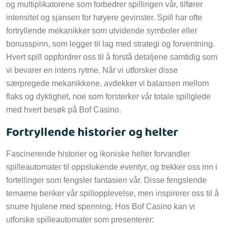
og multiplikatorene som forbedrer spillingen vår, tilfører
intensitet og sjansen for høyere gevinster. Spill har ofte
fortryllende mekanikker som utvidende symboler eller
bonusspinn, som legger til lag med strategi og forventning.
Hvert spill oppfordrer oss til å forstå detaljene samtidig som
vi bevarer en intens rytme. Når vi utforsker disse
særpregede mekanikkene, avdekker vi balansen mellom
flaks og dyktighet, noe som forsterker vår totale spillglede
med hvert besøk på Bof Casino.
Fortryllende historier og helter
Fascinerende historier og ikoniske helter forvandler
spilleautomater til oppslukende eventyr, og trekker oss inn i
fortellinger som fengsler fantasien vår. Disse fengslende
temaene beriker vår spillopplevelse, men inspirerer oss til å
snurre hjulene med spenning. Hos Bof Casino kan vi
utforske spilleautomater som presenterer: