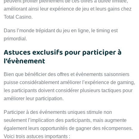
peuvent profiter pleinement de ces offres à durée limitée,
améliorant ainsi leur expérience de jeu et leurs gains chez
Total Casino.
Dans l’monde trépidant du jeu en ligne, le timing est
primordial.
Astuces exclusifs pour participer à
l’évènement
Bien que bénéficier des offres et évènements saisonniers
puisse considérablement améliorer l’expérience de gaming,
les participants doivent considérer plusieurs tactiques pour
améliorer leur participation.
Participer à des événements uniques stimule non
seulement l’implication des participants, mais augmente
également leurs opportunités de gagner des récompenses.
Voici trois astuces importants :