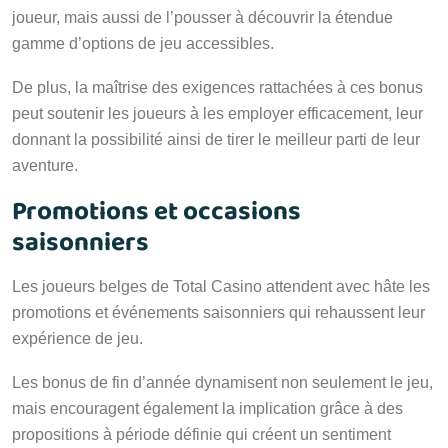
joueur, mais aussi de l’pousser à découvrir la étendue
gamme d’options de jeu accessibles.
De plus, la maîtrise des exigences rattachées à ces bonus
peut soutenir les joueurs à les employer efficacement, leur
donnant la possibilité ainsi de tirer le meilleur parti de leur
aventure.
Promotions et occasions
saisonniers
Les joueurs belges de Total Casino attendent avec hâte les
promotions et événements saisonniers qui rehaussent leur
expérience de jeu.
Les bonus de fin d’année dynamisent non seulement le jeu,
mais encouragent également la implication grâce à des
propositions à période définie qui créent un sentiment