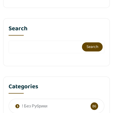
Search
Search
Categories
! Без Рубрики
86