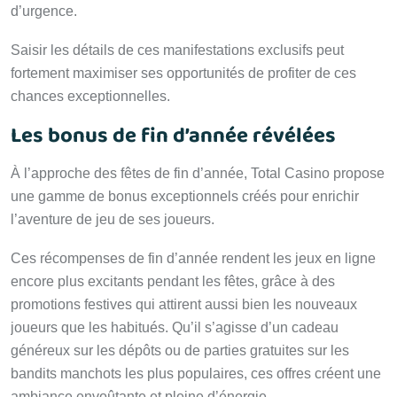
d’urgence.
Saisir les détails de ces manifestations exclusifs peut
fortement maximiser ses opportunités de profiter de ces
chances exceptionnelles.
Les bonus de fin d’année révélées
À l’approche des fêtes de fin d’année, Total Casino propose
une gamme de bonus exceptionnels créés pour enrichir
l’aventure de jeu de ses joueurs.
Ces récompenses de fin d’année rendent les jeux en ligne
encore plus excitants pendant les fêtes, grâce à des
promotions festives qui attirent aussi bien les nouveaux
joueurs que les habitués. Qu’il s’agisse d’un cadeau
généreux sur les dépôts ou de parties gratuites sur les
bandits manchots les plus populaires, ces offres créent une
ambiance envoûtante et pleine d’énergie.