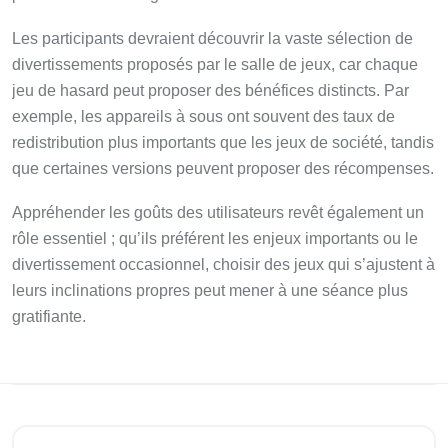
Les participants devraient découvrir la vaste sélection de
divertissements proposés par le salle de jeux, car chaque
jeu de hasard peut proposer des bénéfices distincts. Par
exemple, les appareils à sous ont souvent des taux de
redistribution plus importants que les jeux de société, tandis
que certaines versions peuvent proposer des récompenses.
Appréhender les goûts des utilisateurs revêt également un
rôle essentiel ; qu’ils préférent les enjeux importants ou le
divertissement occasionnel, choisir des jeux qui s’ajustent à
leurs inclinations propres peut mener à une séance plus
gratifiante.