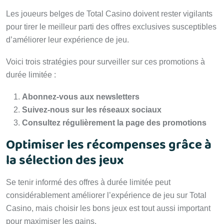
Les joueurs belges de Total Casino doivent rester vigilants
pour tirer le meilleur parti des offres exclusives susceptibles
d’améliorer leur expérience de jeu.
Voici trois stratégies pour surveiller sur ces promotions à
durée limitée :
Abonnez-vous aux newsletters
Suivez-nous sur les réseaux sociaux
Consultez régulièrement la page des promotions
Optimiser les récompenses grâce à
la sélection des jeux
Se tenir informé des offres à durée limitée peut
considérablement améliorer l’expérience de jeu sur Total
Casino, mais choisir les bons jeux est tout aussi important
pour maximiser les gains.