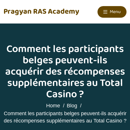
Pragyan RAS Academy
Menu
Comment les participants
belges peuvent-ils
acquérir des récompenses
supplémentaires au Total
Casino ?
Home
Blog
Comment les participants belges peuvent-ils acquérir
des récompenses supplémentaires au Total Casino ?