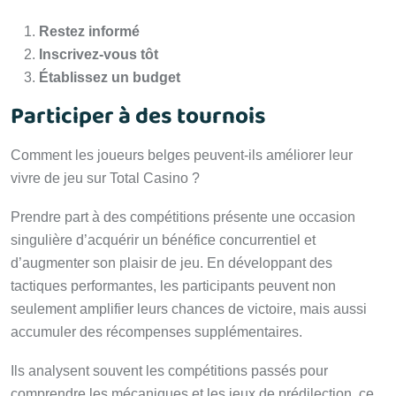
Restez informé
Inscrivez-vous tôt
Établissez un budget
Participer à des tournois
Comment les joueurs belges peuvent-ils améliorer leur
vivre de jeu sur Total Casino ?
Prendre part à des compétitions présente une occasion
singulière d’acquérir un bénéfice concurrentiel et
d’augmenter son plaisir de jeu. En développant des
tactiques performantes, les participants peuvent non
seulement amplifier leurs chances de victoire, mais aussi
accumuler des récompenses supplémentaires.
Ils analysent souvent les compétitions passés pour
comprendre les mécaniques et les jeux de prédilection, ce