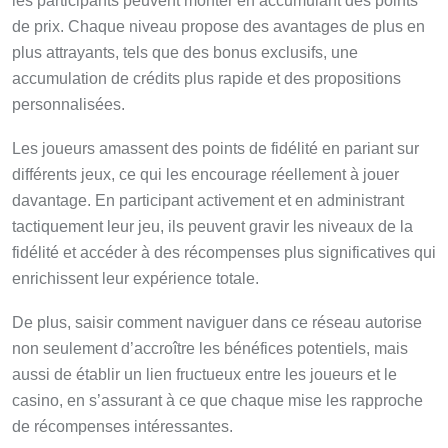
les participants peuvent monter en accumulant des points
de prix. Chaque niveau propose des avantages de plus en
plus attrayants, tels que des bonus exclusifs, une
accumulation de crédits plus rapide et des propositions
personnalisées.
Les joueurs amassent des points de fidélité en pariant sur
différents jeux, ce qui les encourage réellement à jouer
davantage. En participant activement et en administrant
tactiquement leur jeu, ils peuvent gravir les niveaux de la
fidélité et accéder à des récompenses plus significatives qui
enrichissent leur expérience totale.
De plus, saisir comment naviguer dans ce réseau autorise
non seulement d’accroître les bénéfices potentiels, mais
aussi de établir un lien fructueux entre les joueurs et le
casino, en s’assurant à ce que chaque mise les rapproche
de récompenses intéressantes.