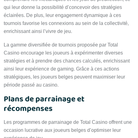
qui leur donne la possibilité d’concevoir des stratégies
éclairées. De plus, leur engagement dynamique à ces
tournois favorise les connexions au sein de la collectivité,
enrichissant ainsi l’vivre de jeu.
La gamme diversifiée de tournois proposée par Total
Casino encourage les joueurs à expérimenter diverses
stratégies et à prendre des chances calculés, enrichissant
ainsi leur expérience de gaming. Grâce à ces actions
stratégiques, les joueurs belges peuvent maximiser leur
période passé au casino.
Plans de parrainage et
récompenses
Les programmes de parrainage de Total Casino offrent une
occasion lucrative aux joueurs belges d’optimiser leur