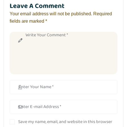
Leave A Comment
Your email address will not be published. Required
fields are marked *
Save my name, email, and website in this browser