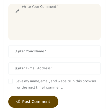
Save my name, email, and website in this browser
for the next time I comment.
Post Comment