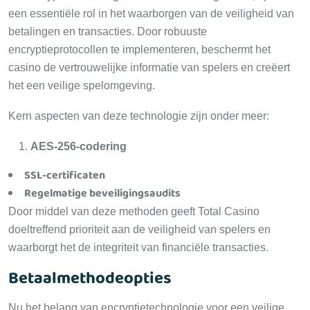
een essentiële rol in het waarborgen van de veiligheid van
betalingen en transacties. Door robuuste
encryptieprotocollen te implementeren, beschermt het
casino de vertrouwelijke informatie van spelers en creëert
het een veilige spelomgeving.
Kern aspecten van deze technologie zijn onder meer:
AES-256-codering
SSL-certificaten
Regelmatige beveiligingsaudits
Door middel van deze methoden geeft Total Casino
doeltreffend prioriteit aan de veiligheid van spelers en
waarborgt het de integriteit van financiële transacties.
Betaalmethodeopties
Nu het belang van encryptietechnologie voor een veilige