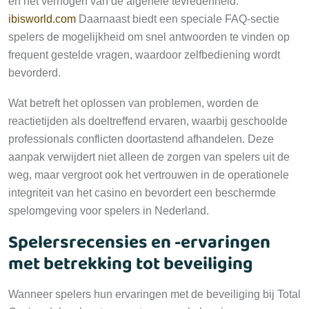
en het verhogen van de algehele tevredenheid.
ibisworld.com
Daarnaast biedt een speciale FAQ-sectie
spelers de mogelijkheid om snel antwoorden te vinden op
frequent gestelde vragen, waardoor zelfbediening wordt
bevorderd.
Wat betreft het oplossen van problemen, worden de
reactietijden als doeltreffend ervaren, waarbij geschoolde
professionals conflicten doortastend afhandelen. Deze
aanpak verwijdert niet alleen de zorgen van spelers uit de
weg, maar vergroot ook het vertrouwen in de operationele
integriteit van het casino en bevordert een beschermde
spelomgeving voor spelers in Nederland.
Spelersrecensies en -ervaringen
met betrekking tot beveiliging
Wanneer spelers hun ervaringen met de beveiliging bij Total