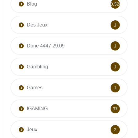
Blog
9,528
Des Jeux
1
Done 4447 29.09
1
Gambling
1
Games
1
IGAMING
37
Jeux
2