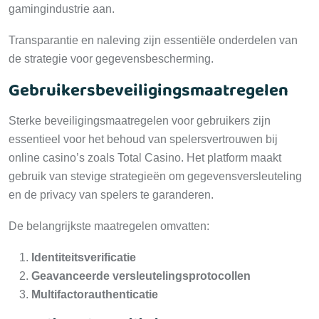
gamingindustrie aan.
Transparantie en naleving zijn essentiële onderdelen van
de strategie voor gegevensbescherming.
Gebruikersbeveiligingsmaatregelen
Sterke beveiligingsmaatregelen voor gebruikers zijn
essentieel voor het behoud van spelersvertrouwen bij
online casino’s zoals Total Casino. Het platform maakt
gebruik van stevige strategieën om gegevensversleuteling
en de privacy van spelers te garanderen.
De belangrijkste maatregelen omvatten:
Identiteitsverificatie
Geavanceerde versleutelingsprotocollen
Multifactorauthenticatie