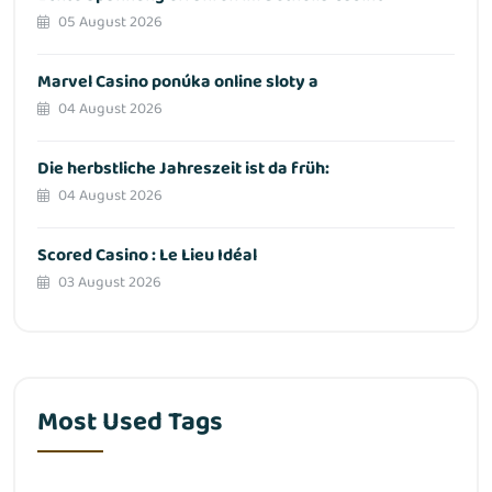
05 August 2026
Marvel Casino ponúka online sloty a
04 August 2026
Die herbstliche Jahreszeit ist da früh:
04 August 2026
Scored Casino : Le Lieu Idéal
03 August 2026
Most Used Tags