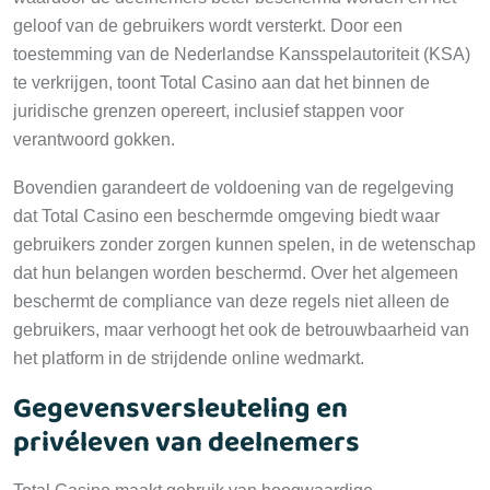
geloof van de gebruikers wordt versterkt. Door een
toestemming van de Nederlandse Kansspelautoriteit (KSA)
te verkrijgen, toont Total Casino aan dat het binnen de
juridische grenzen opereert, inclusief stappen voor
verantwoord gokken.
Bovendien garandeert de voldoening van de regelgeving
dat Total Casino een beschermde omgeving biedt waar
gebruikers zonder zorgen kunnen spelen, in de wetenschap
dat hun belangen worden beschermd. Over het algemeen
beschermt de compliance van deze regels niet alleen de
gebruikers, maar verhoogt het ook de betrouwbaarheid van
het platform in de strijdende online wedmarkt.
Gegevensversleuteling en
privéleven van deelnemers