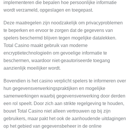
implementeren die bepalen hoe persoonlijke informatie
wordt verzameld, opgeslagen en toegepast.
Deze maatregelen zijn noodzakelijk om privacyproblemen
te beperken en ervoor te zorgen dat de gegevens van
spelers beschermd blijven tegen mogelijke datalekken.
Total Casino maakt gebruik van moderne
encryptietechnologieën om gevoelige informatie te
beschermen, waardoor niet-geautoriseerde toegang
aanzienlijk moeilijker wordt.
Bovendien is het casino verplicht spelers te informeren over
hun gegevensverwerkingspraktijken en mogelijke
samenwerkingen waarbij gegevensverwerking door derden
een rol speelt. Door zich aan strikte regelgeving te houden,
bouwt Total Casino niet alleen vertrouwen op bij zijn
gebruikers, maar pakt het ook de aanhoudende uitdagingen
op het gebied van gegevensbeheer in de online