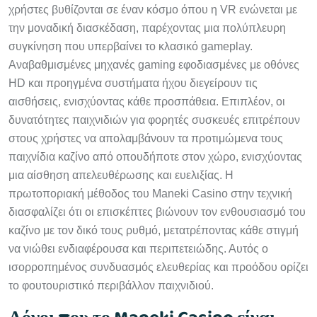
χρήστες βυθίζονται σε έναν κόσμο όπου η VR ενώνεται με
την μοναδική διασκέδαση, παρέχοντας μια πολύπλευρη
συγκίνηση που υπερβαίνει το κλασικό gameplay.
Αναβαθμισμένες μηχανές gaming εφοδιασμένες με οθόνες
HD και προηγμένα συστήματα ήχου διεγείρουν τις
αισθήσεις, ενισχύοντας κάθε προσπάθεια. Επιπλέον, οι
δυνατότητες παιχνιδιών για φορητές συσκευές επιτρέπουν
στους χρήστες να απολαμβάνουν τα προτιμώμενα τους
παιχνίδια καζίνο από οπουδήποτε στον χώρο, ενισχύοντας
μια αίσθηση απελευθέρωσης και ευελιξίας. Η
πρωτοποριακή μέθοδος του Maneki Casino στην τεχνική
διασφαλίζει ότι οι επισκέπτες βιώνουν τον ενθουσιασμό του
καζίνο με τον δικό τους ρυθμό, μετατρέποντας κάθε στιγμή
να νιώθει ενδιαφέρουσα και περιπετειώδης. Αυτός ο
ισορροπημένος συνδυασμός ελευθερίας και προόδου ορίζει
το φουτουριστικό περιβάλλον παιχνιδιού.