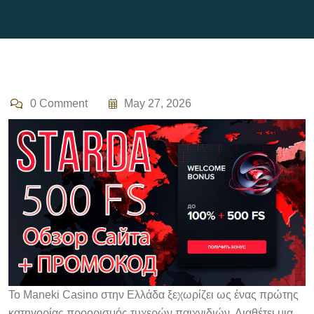
0 Comment
May 27, 2026
Το Maneki Casino στην Ελλάδα ξεχωρίζει ως ένας πρώτης
κατηγορίας προορισμός τυχερών παιχνιδιών. Διαθέτει μια