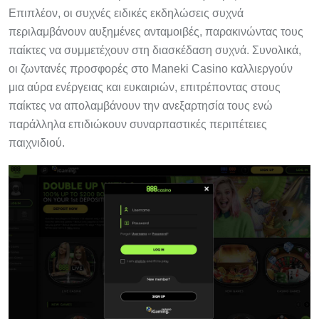
Επιπλέον, οι συχνές ειδικές εκδηλώσεις συχνά
περιλαμβάνουν αυξημένες ανταμοιβές, παρακινώντας τους
παίκτες να συμμετέχουν στη διασκέδαση συχνά. Συνολικά,
οι ζωντανές προσφορές στο Maneki Casino καλλιεργούν
μια αύρα ενέργειας και ευκαιριών, επιτρέποντας στους
παίκτες να απολαμβάνουν την ανεξαρτησία τους ενώ
παράλληλα επιδιώκουν συναρπαστικές περιπέτειες
παιχνιδιού.