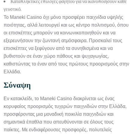
Καταπληκτικές επιλογές φαγητού για να ικανοποιήσουν κάθε
γευστικό.
Το Maneki Casino όχι μόνο προσφέρει παιχνίδια υψηλής
ποιότητας, αλλά λειτουργεί και ως κέντρο πολιτισμού, όπου
οι επισκέπτες μπορούν να κοινωνικοποιηθούν και να
εξερευνήσουν την ζωντανή ατμόσφαιρα. Προσκαλεί τους
επισκέπτες να ξεφύγουν από τα συνηθισμένα και να
βυθιστούν σε έναν χώρο πάθους και ψυχαγωγίας,
καθιστώντας το έναν από τους πρώτους προορισμούς στην
Ελλάδα.
Σύναψη
Εν κατακλείδι, το Maneki Casino διακρίνεται ως ένας
κορυφαίος προορισμός τυχερών παιχνιδιών στην Ελλάδα,
προσφέροντας μια μοναδική ποικιλία παιχνιδιών και
σημαντικά έπαθλα που απευθύνονται σε όλους τους
παίκτες. Με ενδιαφέρουσες προσφορές, πολυτελείς