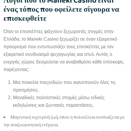
Λόγοι που το Maneki Casino είναι
ένας τόπος που οφείλετε σίγουρα να
επισκεφθείτε
Όταν οι επισκέπτες ψάχνουν ξεχωριστές στιγμές στην
Ελλάδα, το Maneki Casino ξεχωρίζει σε έναν εξαιρετικό
προορισμό που εντυπωσιάζει τους επισκέπτες με τον
εξαιρετικό συνδυασμό ψυχαγωγίας και στυλ. Αυτός ο
ενεργός χώρος δεσμεύεται να αναβαθμίσει κάθε επίσκεψη,
παρέχοντας:
Μια ποικιλία παιχνιδιών που ικανοποιούν όλες τις
προτιμήσεις.
Μοναδικές πολιτιστικές στιγμές μέσω ειδικές
εκδηλώσεις και ζωντανές παραστάσεις.
Μαγευτική νυχτερινή ζωή, όπου η πολυτέλεια συνδυάζεται με
την αναζωογονητική ενέργεια.