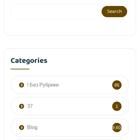
Search
Categories
! Без Рубрики
86
37
1
Blog
9,604