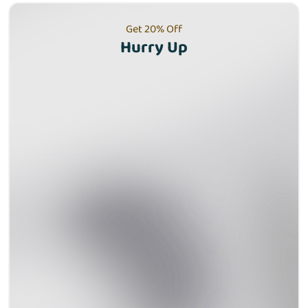
Get 20% Off
Hurry Up