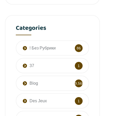
Categories
! Без Рубрики
86
37
1
Blog
9,568
Des Jeux
1