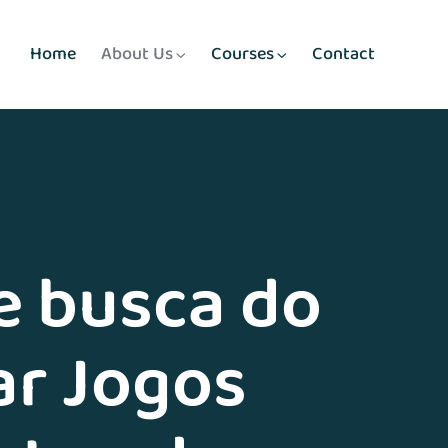
Home
About Us
Courses
Contact
e busca do
ar Jogos