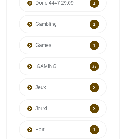
Done 4447 29.09
1
Gambling
1
Games
1
IGAMING
37
Jeux
2
Jeuxi
3
Part1
1