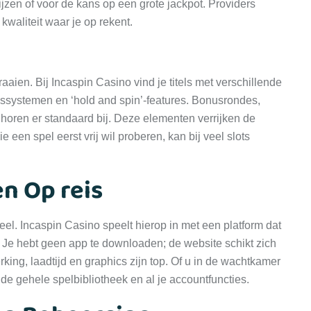
ijzen of voor de kans op een grote jackpot. Providers
waliteit waar je op rekent.
raaien. Bij Incaspin Casino vind je titels met verschillende
systemen en ‘hold and spin’-features. Bonusrondes,
 horen er standaard bij. Deze elementen verrijken de
een spel eerst vrij wil proberen, kan bij veel slots
n Op reis
el. Incaspin Casino speelt hierop in met een platform dat
. Je hebt geen app te downloaden; de website schikt zich
king, laadtijd en graphics zijn top. Of u in de wachtkamer
t de gehele spelbibliotheek en al je accountfuncties.