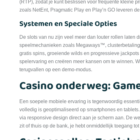
(RTP), zodat je kunt beslissen voor frequente kleine pr
zoals NetEnt, Pragmatic Play en Play’n GO leveren de k
Systemen en Speciale Opties
De slots van nu zijn veel meer dan louter rollen laten d
speelmechanieken zoals Megaways™, clusterbetalings
gratis spins, groeiende wilds en progressieve jackpots
spelervaring en creëren meer kansen om te winnen. Wie 
terugvallen op een demo-modus.
Casino onderweg: Game
Een soepele mobiele ervaring is tegenwoordig essentie
volledig is geoptimaliseerd op smartphones en tablets
via responsive design direct aan je scherm aan. De wer
zit of thuis op de bank, je hebt onmiddellijk toegang to