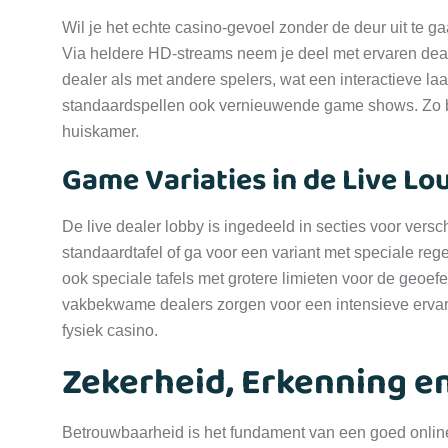
Wil je het echte casino-gevoel zonder de deur uit te g
Via heldere HD-streams neem je deel met ervaren dealer
dealer als met andere spelers, wat een interactieve la
standaardspellen ook vernieuwende game shows. Zo b
huiskamer.
Game Variaties in de Live Lo
De live dealer lobby is ingedeeld in secties voor vers
standaardtafel of ga voor een variant met speciale regel
ook speciale tafels met grotere limieten voor de geoef
vakbekwame dealers zorgen voor een intensieve ervari
fysiek casino.
Zekerheid, Erkenning e
Betrouwbaarheid is het fundament van een goed online 