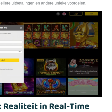
llere uitbetalingen en andere unieke voordelen.
 Realiteit in Real-Time