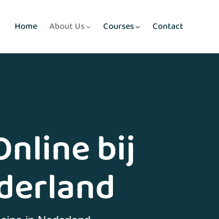
Home
About Us
Courses
Contact
nline bij
ederland