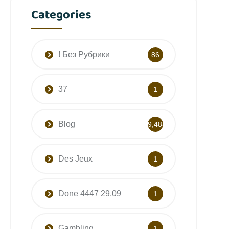
Categories
! Без Рубрики
86
37
1
Blog
9,488
Des Jeux
1
Done 4447 29.09
1
Gambling
1