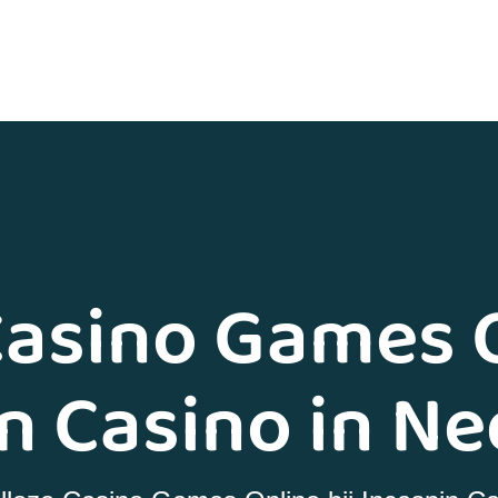
Casino Games O
n Casino in N