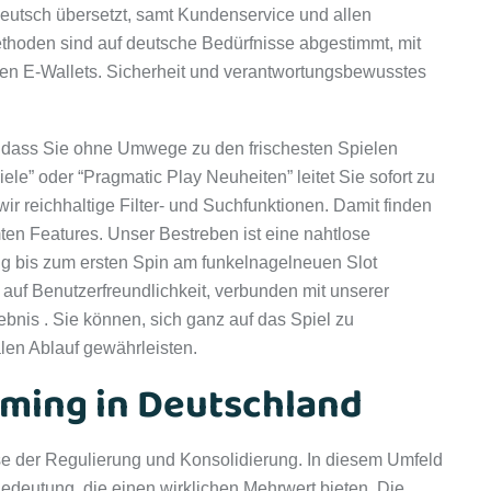
 Deutsch übersetzt, samt Kundenservice und allen
hoden sind auf deutsche Bedürfnisse abgestimmt, mit
en E-Wallets. Sicherheit und verantwortungsbewusstes
 dass Sie ohne Umwege zu den frischesten Spielen
ele” oder “Pragmatic Play Neuheiten” leitet Sie sofort zu
ir reichhaltige Filter- und Suchfunktionen. Damit finden
ten Features. Unser Bestreben ist eine nahtlose
g bis zum ersten Spin am funkelnagelneuen Slot
auf Benutzerfreundlichkeit, verbunden mit unserer
ebnis . Sie können, sich ganz auf das Spiel zu
alen Ablauf gewährleisten.
aming in Deutschland
se der Regulierung und Konsolidierung. In diesem Umfeld
edeutung, die einen wirklichen Mehrwert bieten. Die