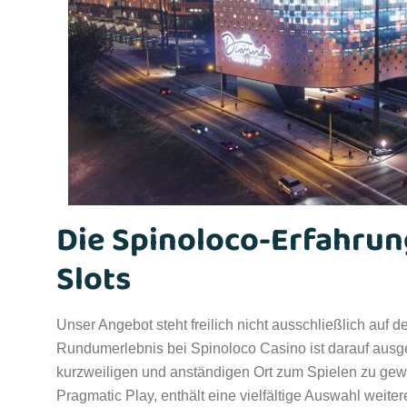
Die Spinoloco-Erfahrung
Slots
Unser Angebot steht freilich nicht ausschließlich auf
Rundumerlebnis bei Spinoloco Casino ist darauf ausge
kurzweiligen und anständigen Ort zum Spielen zu gewäh
Pragmatic Play, enthält eine vielfältige Auswahl weite