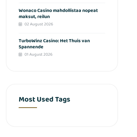
Wonaco Casino mahdollistaa nopeat
maksut, reilun
02 August 2026
TurboWinz Casino: Het Thuis van
Spannende
01 August 2026
Most Used Tags