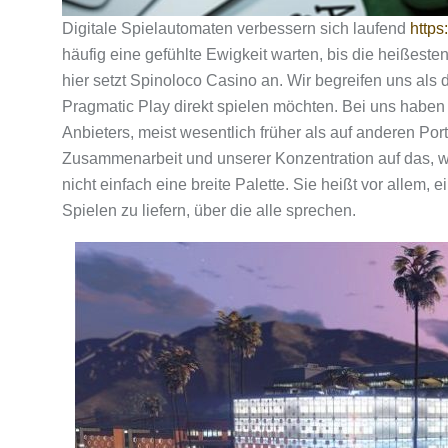
Digitale Spielautomaten verbessern sich laufend
https
häufig eine gefühlte Ewigkeit warten, bis die heiße
hier setzt Spinoloco Casino an. Wir begreifen uns als 
Pragmatic Play direkt spielen möchten. Bei uns haben 
Anbieters, meist wesentlich früher als auf anderen Por
Zusammenarbeit und unserer Konzentration auf das, w
nicht einfach eine breite Palette. Sie heißt vor allem,
Spielen zu liefern, über die alle sprechen.