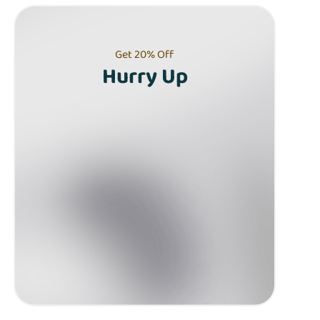
Get 20% Off
Hurry Up