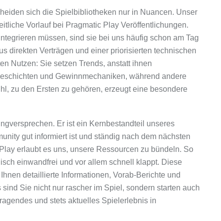
heiden sich die Spielbibliotheken nur in Nuancen. Unser
eitliche Vorlauf bei Pragmatic Play Veröffentlichungen.
ntegrieren müssen, sind sie bei uns häufig schon am Tag
 aus direkten Verträgen und einer priorisierten technischen
en Nutzen: Sie setzen Trends, anstatt ihnen
, Geschichten und Gewinnmechaniken, während andere
ühl, zu den Ersten zu gehören, erzeugt eine besondere
ingversprechen. Er ist ein Kernbestandteil unseres
nity gut informiert ist und ständig nach dem nächsten
Play erlaubt es uns, unsere Ressourcen zu bündeln. So
hnisch einwandfrei und vor allem schnell klappt. Diese
 Ihnen detaillierte Informationen, Vorab-Berichte und
 sind Sie nicht nur rascher im Spiel, sondern starten auch
rragendes und stets aktuelles Spielerlebnis in