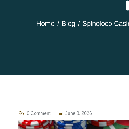
Home
Blog
Spinoloco Casin
0 Comment
June 8, 2026