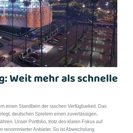
: Weit mehr als schnelle
 dem einen Standbein der raschen Verfügbarkeit. Das
legt, deutschen Spielern einen zuverlässigen,
ren. Unser Portfolio, trotz des klaren Fokus auf
rer renommierter Anbieter. So ist Abwechslung