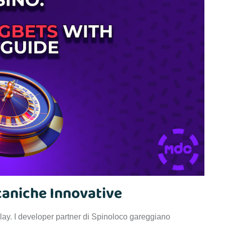
caniche Innovative
play. I developer partner di Spinoloco gareggiano