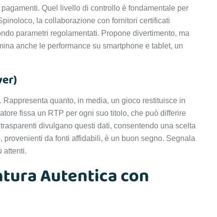
dei pagamenti. Quel livello di controllo è fondamentale per
noloco, la collaborazione con fornitori certificati
ondo parametri regolamentati. Propone divertimento, ma
mina anche le performance su smartphone e tablet, un
yer)
. Rappresenta quanto, in media, un gioco restituisce in
atore fissa un RTP per ogni suo titolo, che può differire
ri trasparenti divulgano questi dati, consentendo una scelta
 provenienti da fonti affidabili, è un buon segno. Segnala
 attenti.
ntura Autentica con