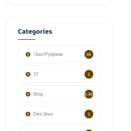
Categories
! Без Рубрики
86
37
1
Blog
9,488
Des Jeux
1