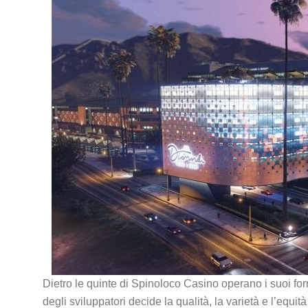
Dietro le quinte di Spinoloco Casino operano i suoi forn
degli sviluppatori decide la qualità, la varietà e l’equi