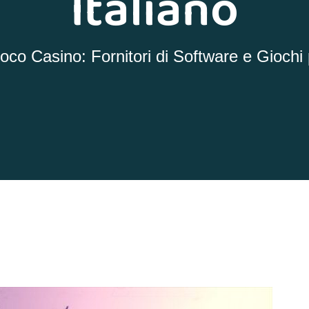
Italiano
oco Casino: Fornitori di Software e Giochi p