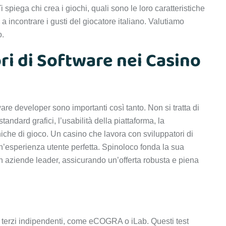
i spiega chi crea i giochi, quali sono le loro caratteristiche
 a incontrare i gusti del giocatore italiano. Valutiamo
o.
ri di Software nei Casino
re developer sono importanti così tanto. Non si tratta di
tandard grafici, l’usabilità della piattaforma, la
niche di gioco. Un casino che lavora con sviluppatori di
un’esperienza utente perfetta. Spinoloco fonda la sua
on aziende leader, assicurando un’offerta robusta e piena
nti terzi indipendenti, come eCOGRA o iLab. Questi test