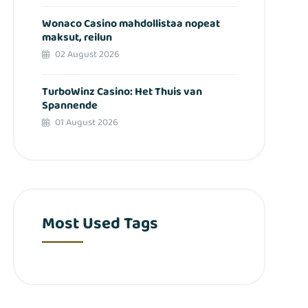
Wonaco Casino mahdollistaa nopeat
maksut, reilun
02 August 2026
TurboWinz Casino: Het Thuis van
Spannende
01 August 2026
Most Used Tags