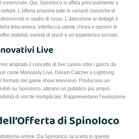
e è essenziale. Qui, Spinoloco si affida principalmente a
settore. L’offerta propone tutte le varianti classiche di
fessionisti in studio di lusso. L’attenzione ai dettagli è
della telecamera, interfaccia utente chiara e opzioni di
fre stabilità, varietà di tavoli e un’esperienza sociale.
novativi Live
o ampliato il concetto di live casino oltre i giochi da
Titoli come Monopoly Live, Dream Catcher o Lightning
il formato del game show televisivo. Producono un
nibili su Spinoloco, attirano un pubblico più ampio.
ibilità di vincite moltiplicate. Rappresentano l’evoluzione
dell’Offerta di Spinoloco
iattaforma online. Da Spinoloco, la scelta in questo