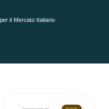
er il Mercato Italiano
Search