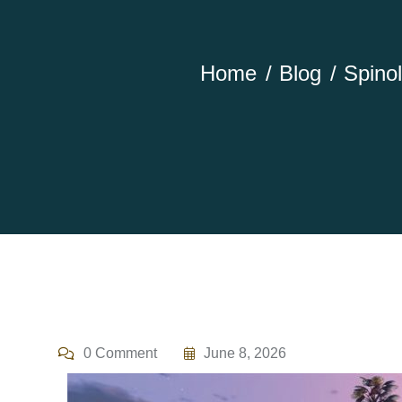
Home
Blog
Spinol
0 Comment
June 8, 2026