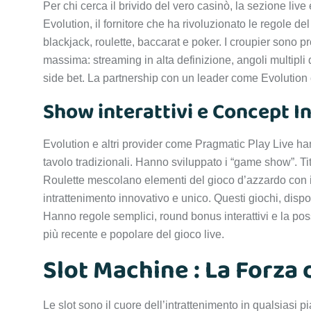
Per chi cerca il brivido del vero casinò, la sezione liv
Evolution, il fornitore che ha rivoluzionato le regole del 
blackjack, roulette, baccarat e poker. I croupier sono pro
massima: streaming in alta definizione, angoli multipli 
side bet. La partnership con un leader come Evolution of
Show interattivi e Concept In
Evolution e altri provider come Pragmatic Play Live hann
tavolo tradizionali. Hanno sviluppato i “game show”. 
Roulette mescolano elementi del gioco d’azzardo con 
intrattenimento innovativo e unico. Questi giochi, dispo
Hanno regole semplici, round bonus interattivi e la poss
più recente e popolare del gioco live.
Slot Machine : La Forza 
Le slot sono il cuore dell’intrattenimento in qualsiasi p