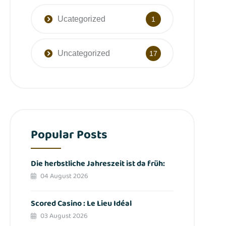
Ucategorized
1
Uncategorized
17
Popular Posts
Die herbstliche Jahreszeit ist da früh:
04 August 2026
Scored Casino : Le Lieu Idéal
03 August 2026