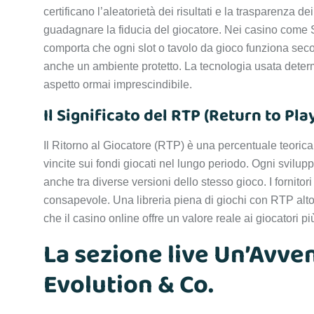
certificano l’aleatorietà dei risultati e la trasparenza 
guadagnare la fiducia del giocatore. Nei casino come Spi
comporta che ogni slot o tavolo da gioco funziona sec
anche un ambiente protetto. La tecnologia usata deter
aspetto ormai imprescindibile.
Il Significato del RTP (Return to Pla
Il Ritorno al Giocatore (RTP) è una percentuale teorica
vincite sui fondi giocati nel lungo periodo. Ogni svilupp
anche tra diverse versioni dello stesso gioco. I fornito
consapevole. Una libreria piena di giochi con RTP alto,
che il casino online offre un valore reale ai giocatori più
La sezione live Un’Avve
Evolution & Co.