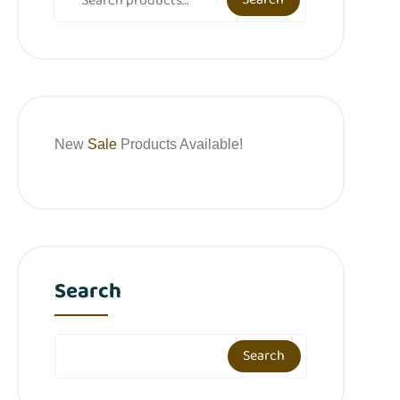
New
Sale
Products Available!
Search
Search