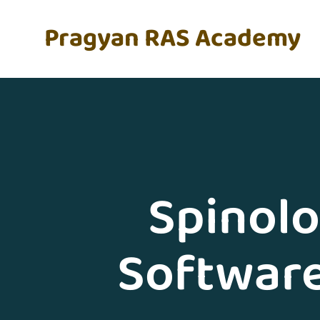
Pragyan RAS Academy
Spinolo
Software