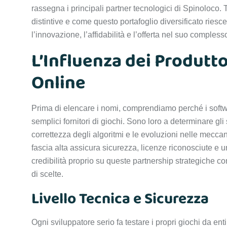
rassegna i principali partner tecnologici di Spinoloco. T
distintive e come questo portafoglio diversificato riesce
l’innovazione, l’affidabilità e l’offerta nel suo compless
L’Influenza dei Produtto
Online
Prima di elencare i nomi, comprendiamo perché i softwa
semplici fornitori di giochi. Sono loro a determinare gli s
correttezza degli algoritmi e le evoluzioni nelle mecca
fascia alta assicura sicurezza, licenze riconosciute e 
credibilità proprio su queste partnership strategiche c
di scelte.
Livello Tecnica e Sicurezza
Ogni sviluppatore serio fa testare i propri giochi da e