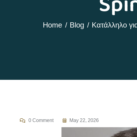
Spi
Home
Blog
Κατάλληλο γι
0 Comment
May 22, 2026