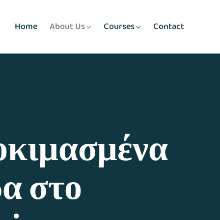
Home
About Us
Courses
Contact
οκιμασμένα
α στο