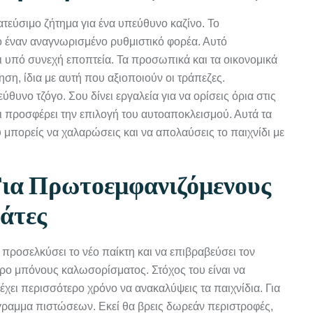
τεύσιμο ζήτημα για ένα υπεύθυνο καζίνο. Το
ό έναν αναγνωρισμένο ρυθμιστικό φορέα. Αυτό
ι υπό συνεχή εποπτεία. Τα προσωπικά και τα οικονομικά
ση, ίδια με αυτή που αξιοποιούν οι τράπεζες.
υνο τζόγο. Σου δίνει εργαλεία για να ορίσεις όρια στις
αι προσφέρει την επιλογή του αυτοαποκλεισμού. Αυτά τα
μπορείς να χαλαρώσεις και να απολαύσεις το παιχνίδι με
Για Πρωτοεμφανιζόμενους
άτες
ροσελκύσει το νέο παίκτη και να επιβραβεύσει τον
ρο μπόνους καλωσορίσματος. Στόχος του είναι να
ει περισσότερο χρόνο να ανακαλύψεις τα παιχνίδια. Για
γραμμα πιστώσεων. Εκεί θα βρεις δωρεάν περιστροφές,