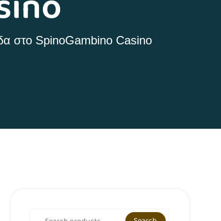
sino
άδα στο SpinoGambino Casino
Search