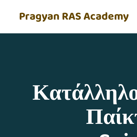
Pragyan RAS Academy
Κατάλληλο
Παίκ