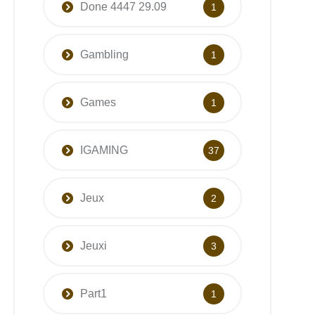
Done 4447 29.09
1
Gambling
1
Games
1
IGAMING
37
Jeux
2
Jeuxi
3
Part1
1