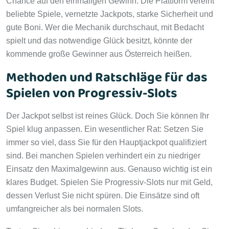
Chance auf den einmaligen Gewinn. Die Plattform vereint
beliebte Spiele, vernetzte Jackpots, starke Sicherheit und
gute Boni. Wer die Mechanik durchschaut, mit Bedacht
spielt und das notwendige Glück besitzt, könnte der
kommende große Gewinner aus Österreich heißen.
Methoden und Ratschläge für das
Spielen von Progressiv-Slots
Der Jackpot selbst ist reines Glück. Doch Sie können Ihr
Spiel klug anpassen. Ein wesentlicher Rat: Setzen Sie
immer so viel, dass Sie für den Hauptjackpot qualifiziert
sind. Bei manchen Spielen verhindert ein zu niedriger
Einsatz den Maximalgewinn aus. Genauso wichtig ist ein
klares Budget. Spielen Sie Progressiv-Slots nur mit Geld,
dessen Verlust Sie nicht spüren. Die Einsätze sind oft
umfangreicher als bei normalen Slots.