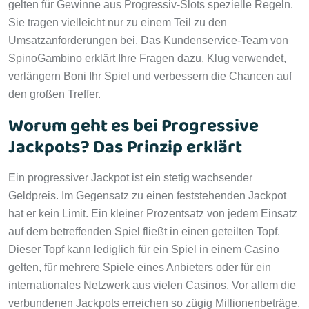
gelten für Gewinne aus Progressiv-Slots spezielle Regeln.
Sie tragen vielleicht nur zu einem Teil zu den
Umsatzanforderungen bei. Das Kundenservice-Team von
SpinoGambino erklärt Ihre Fragen dazu. Klug verwendet,
verlängern Boni Ihr Spiel und verbessern die Chancen auf
den großen Treffer.
Worum geht es bei Progressive
Jackpots? Das Prinzip erklärt
Ein progressiver Jackpot ist ein stetig wachsender
Geldpreis. Im Gegensatz zu einen feststehenden Jackpot
hat er kein Limit. Ein kleiner Prozentsatz von jedem Einsatz
auf dem betreffenden Spiel fließt in einen geteilten Topf.
Dieser Topf kann lediglich für ein Spiel in einem Casino
gelten, für mehrere Spiele eines Anbieters oder für ein
internationales Netzwerk aus vielen Casinos. Vor allem die
verbundenen Jackpots erreichen so zügig Millionenbeträge.