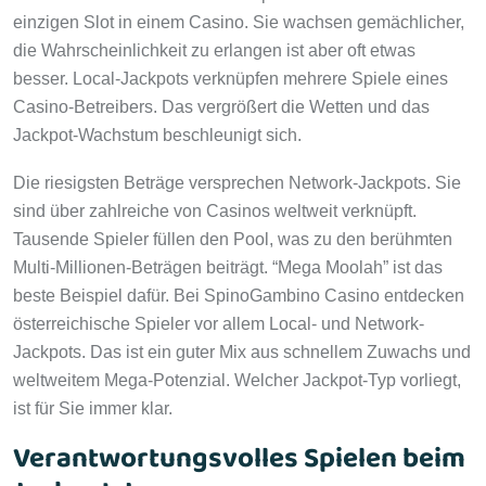
einzigen Slot in einem Casino. Sie wachsen gemächlicher,
die Wahrscheinlichkeit zu erlangen ist aber oft etwas
besser. Local-Jackpots verknüpfen mehrere Spiele eines
Casino-Betreibers. Das vergrößert die Wetten und das
Jackpot-Wachstum beschleunigt sich.
Die riesigsten Beträge versprechen Network-Jackpots. Sie
sind über zahlreiche von Casinos weltweit verknüpft.
Tausende Spieler füllen den Pool, was zu den berühmten
Multi-Millionen-Beträgen beiträgt. “Mega Moolah” ist das
beste Beispiel dafür. Bei SpinoGambino Casino entdecken
österreichische Spieler vor allem Local- und Network-
Jackpots. Das ist ein guter Mix aus schnellem Zuwachs und
weltweitem Mega-Potenzial. Welcher Jackpot-Typ vorliegt,
ist für Sie immer klar.
Verantwortungsvolles Spielen beim