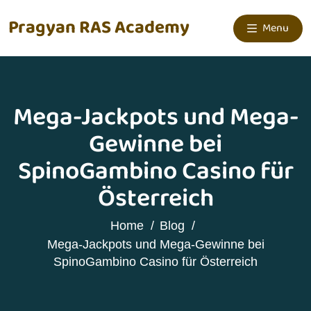
Pragyan RAS Academy
Menu
Mega-Jackpots und Mega-
Gewinne bei
SpinoGambino Casino für
Österreich
Home
Blog
Mega-Jackpots und Mega-Gewinne bei
SpinoGambino Casino für Österreich