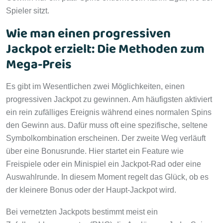
Spieler sitzt.
Wie man einen progressiven
Jackpot erzielt: Die Methoden zum
Mega-Preis
Es gibt im Wesentlichen zwei Möglichkeiten, einen
progressiven Jackpot zu gewinnen. Am häufigsten aktiviert
ein rein zufälliges Ereignis während eines normalen Spins
den Gewinn aus. Dafür muss oft eine spezifische, seltene
Symbolkombination erscheinen. Der zweite Weg verläuft
über eine Bonusrunde. Hier startet ein Feature wie
Freispiele oder ein Minispiel ein Jackpot-Rad oder eine
Auswahlrunde. In diesem Moment regelt das Glück, ob es
der kleinere Bonus oder der Haupt-Jackpot wird.
Bei vernetzten Jackpots bestimmt meist ein