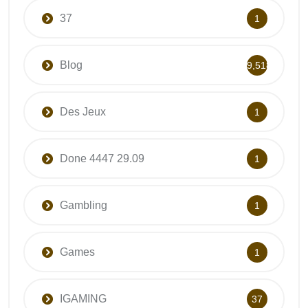
37
1
Blog
9,518
Des Jeux
1
Done 4447 29.09
1
Gambling
1
Games
1
IGAMING
37