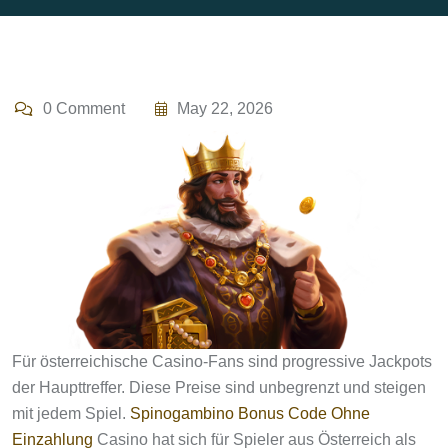
0 Comment
May 22, 2026
Für österreichische Casino-Fans sind progressive Jackpots
der Haupttreffer. Diese Preise sind unbegrenzt und steigen
mit jedem Spiel.
Spinogambino Bonus Code Ohne
Einzahlung
Casino hat sich für Spieler aus Österreich als