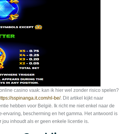
 online casino vaak: kan ik hier wel zonder risico spelen?
ttps://sspinanga.it.com/nl-be/
. Dit artikel kijkt naar
tie hebben voor België. Ik richt me niet enkel naar de
ame-ervaring, bescherming en het gamma. Het antwoord is
 jou inhoudt als er geen enkele licentie is.