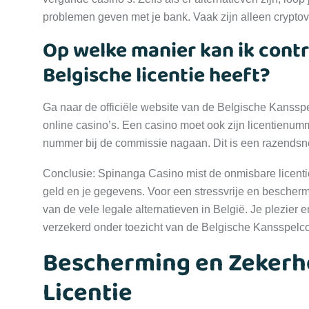
problemen geven met je bank. Vaak zijn alleen cryptova
Op welke manier kan ik contr
Belgische licentie heeft?
Ga naar de officiële website van de Belgische Kansspe
online casino’s. Een casino moet ook zijn licentienum
nummer bij de commissie nagaan. Dit is een razendsne
Conclusie: Spinanga Casino mist de onmisbare licentie
geld en je gegevens. Voor een stressvrije en bescherm
van de vele legale alternatieven in België. Je plezier 
verzekerd onder toezicht van de Belgische Kansspelc
Bescherming en Zekerh
Licentie