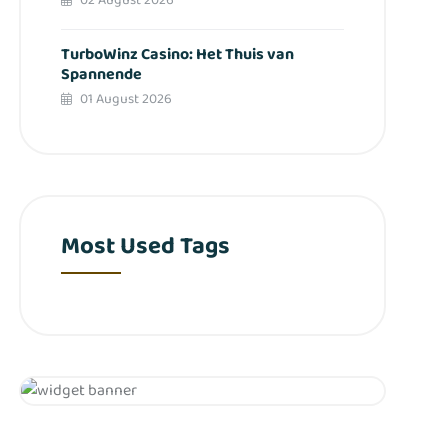
02 August 2026
TurboWinz Casino: Het Thuis van
Spannende
01 August 2026
Most Used Tags
Get 20% Off