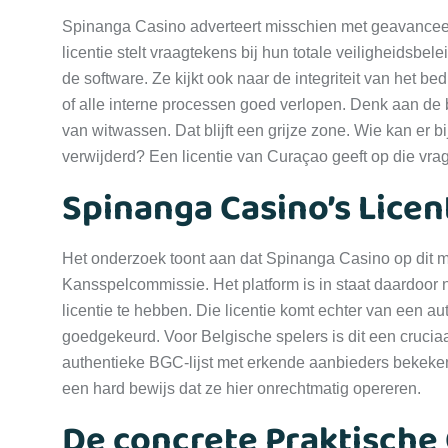
Spinanga Casino adverteert misschien met geavancee
licentie stelt vraagtekens bij hun totale veiligheidsbe
de software. Ze kijkt ook naar de integriteit van het bedr
of alle interne processen goed verlopen. Denk aan de
van witwassen. Dat blijft een grijze zone. Wie kan er 
verwijderd? Een licentie van Curaçao geeft op die vr
Spinanga Casino’s Licen
Het onderzoek toont aan dat Spinanga Casino op dit mo
Kansspelcommissie. Het platform is in staat daardoor n
licentie te hebben. Die licentie komt echter van een aut
goedgekeurd. Voor Belgische spelers is dit een cruci
authentieke BGC-lijst met erkende aanbieders bekeken.
een hard bewijs dat ze hier onrechtmatig opereren.
De concrete Praktische