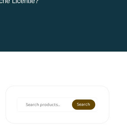
che Licentie?
Search