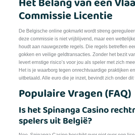
Het Belang van een Vl
Commissie Licentie
De Belgische online gokmarkt wordt streng geregulee
deze commissie is niet vrijblijvend, maar een wettelijk
houdt aan nauwgezette regels. Die regels betreffen ee
gokken en veilige geldtransacties. Zonder het bezit v
levert ernstige risico’s voor jou als speler met zich m
Het is je waarborg tegen onrechtvaardige praktijken e
uitbetaald. Alle euro die je inzet, bevindt zich onder dit
Populaire Vragen (FAQ)
Is het Spinanga Casino recht
spelers uit België?
Nee. Spinanga Casino beschikt over niet over een lic