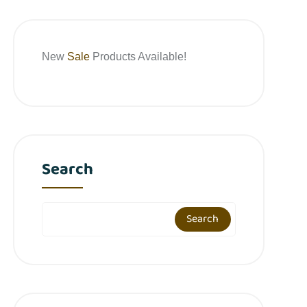
New
Sale
Products Available!
Search
Search