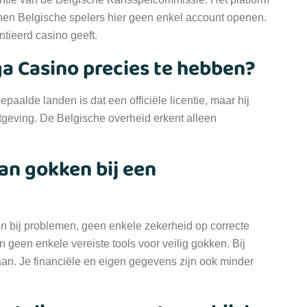
unnen Belgische spelers hier geen enkel account openen.
ntieerd casino geeft.
ga Casino precies te hebben?
aalde landen is dat een officiële licentie, maar hij
geving. De Belgische overheid erkent alleen
van gokken bij een
en bij problemen, geen enkele zekerheid op correcte
n geen enkele vereiste tools voor veilig gokken. Bij
an. Je financiële en eigen gegevens zijn ook minder