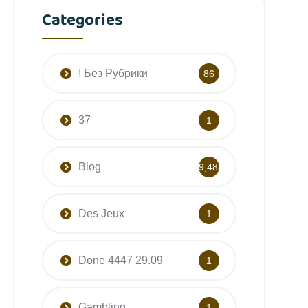
Categories
! Без Рубрики
86
37
1
Blog
9,488
Des Jeux
1
Done 4447 29.09
1
Gambling
1