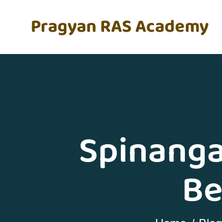
Pragyan RAS Academy
Spinanga
Be