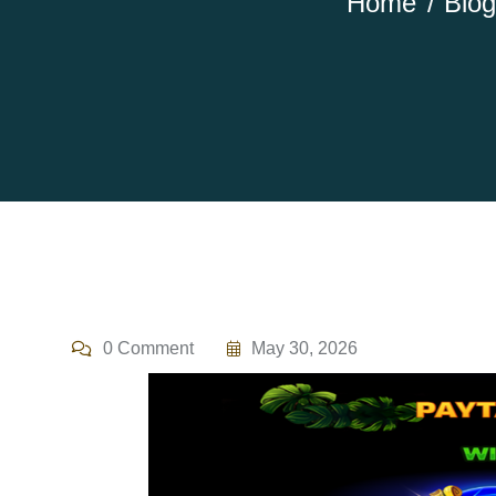
Home
Blog
0 Comment
May 30, 2026