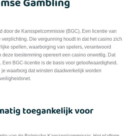
aamse Gambling
rd door de Kansspelcommissie (BGC). Een licentie van
e verplichting. Die vergunning houdt in dat het casino zich
rlijke spellen, waarborging van spelers, verantwoord
an deze toestemming opereert een casino onwettig. Dat
ee. Een BGC-licentie is de basis voor geloofwaardigheid.
n je waarborg dat winsten daadwerkelijk worden
 veiligheidsnet.
matig toegankelijk voor
entie van de Belgische Kansspelcommissie. Het platform