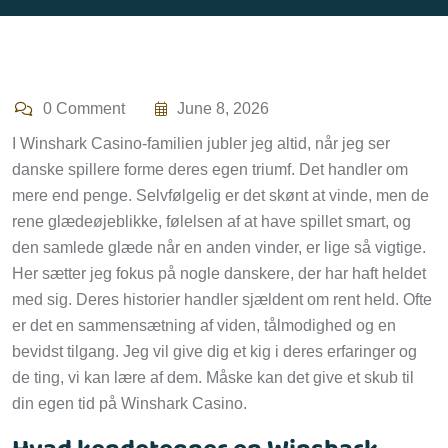
0 Comment
June 8, 2026
I Winshark Casino-familien jubler jeg altid, når jeg ser
danske spillere forme deres egen triumf. Det handler om
mere end penge. Selvfølgelig er det skønt at vinde, men de
rene glædeøjeblikke, følelsen af at have spillet smart, og
den samlede glæde når en anden vinder, er lige så vigtige.
Her sætter jeg fokus på nogle danskere, der har haft heldet
med sig. Deres historier handler sjældent om rent held. Ofte
er det en sammensætning af viden, tålmodighed og en
bevidst tilgang. Jeg vil give dig et kig i deres erfaringer og
de ting, vi kan lære af dem. Måske kan det give et skub til
din egen tid på Winshark Casino.