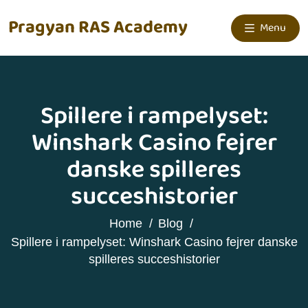
Pragyan RAS Academy
Menu
Spillere i rampelyset:
Winshark Casino fejrer
danske spilleres
succeshistorier
Home
Blog
Spillere i rampelyset: Winshark Casino fejrer danske
spilleres succeshistorier