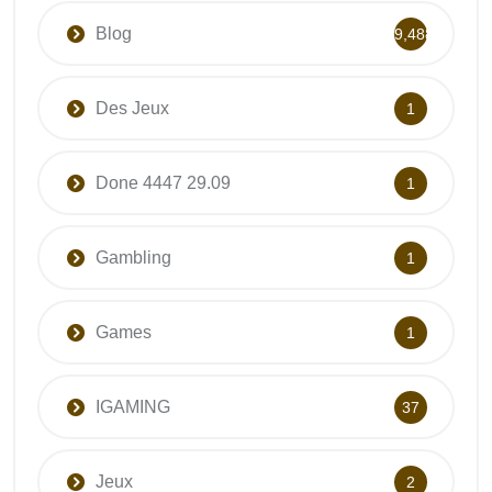
Blog
9,488
Des Jeux
1
Done 4447 29.09
1
Gambling
1
Games
1
IGAMING
37
Jeux
2