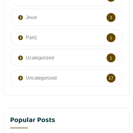
Jeuxi
3
Part1
1
Ucategorized
1
Uncategorized
17
Popular Posts