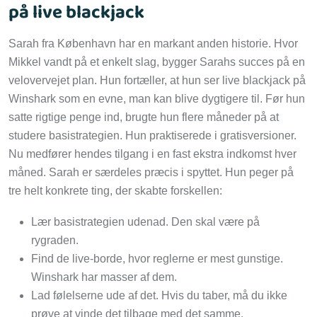
på live blackjack
Sarah fra København har en markant anden historie. Hvor
Mikkel vandt på et enkelt slag, bygger Sarahs succes på en
velovervejet plan. Hun fortæller, at hun ser live blackjack på
Winshark som en evne, man kan blive dygtigere til. Før hun
satte rigtige penge ind, brugte hun flere måneder på at
studere basistrategien. Hun praktiserede i gratisversioner.
Nu medfører hendes tilgang i en fast ekstra indkomst hver
måned. Sarah er særdeles præcis i spyttet. Hun peger på
tre helt konkrete ting, der skabte forskellen:
Lær basistrategien udenad. Den skal være på
rygraden.
Find de live-borde, hvor reglerne er mest gunstige.
Winshark har masser af dem.
Lad følelserne ude af det. Hvis du taber, må du ikke
prøve at vinde det tilbage med det samme.