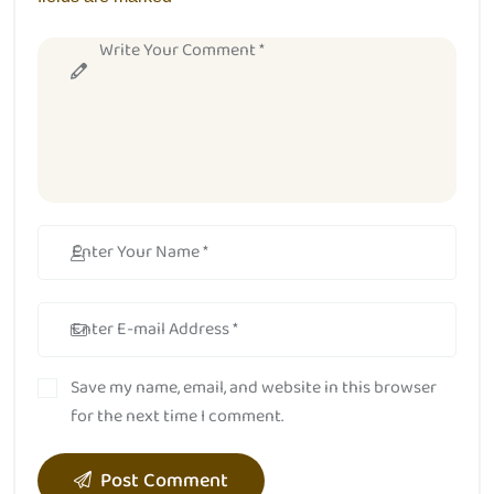
Save my name, email, and website in this browser
for the next time I comment.
Post Comment