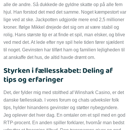
alle de andre. Så dukkede de gyldne skatte op på alle fem
hjul. Han forstod det med det samme. Noget kæmpestort var
lige ved at ske. Jackpotten udgjorde mere end 2,5 millioner
kroner. Ifølge Mikkel drejede det sig om at være stabil og
rolig. Hans største tip er at finde et spil, man elsker, og blive
ved med det. At lede efter nye spil hele tiden fører sjældent
til noget. Gevinsten har tilført ham og familien lejligheden til
at anskaffe det hus, de altid havde drømt om.
Styrken i fællesskabet: Deling af
tips og erfaringer
Det, der fylder mig med stolthed af Winshark Casino, er det
danske fællesskab. I vores forum og chats udveksler folk
tips, hylder hinandens gevinster og støtter nybegyndere.
Jeg oplever det hver dag. En omtaler om et spil med en god
RTP-procent. En anden spiller forklarer, hvornår man bedst