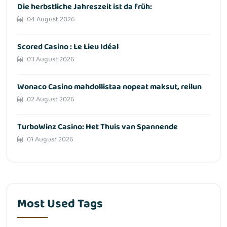
Die herbstliche Jahreszeit ist da früh:
04 August 2026
Scored Casino : Le Lieu Idéal
03 August 2026
Wonaco Casino mahdollistaa nopeat maksut, reilun
02 August 2026
TurboWinz Casino: Het Thuis van Spannende
01 August 2026
Most Used Tags