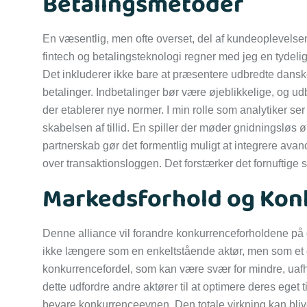
Betalingsmetoder
En væsentlig, men ofte overset, del af kundeoplevelse
fintech og betalingsteknologi regner med jeg en tydel
Det inkluderer ikke bare at præsentere udbredte danske
betalinger. Indbetalinger bør være øjeblikkelige, og ud
der etablerer nye normer. I min rolle som analytiker 
skabelsen af tillid. En spiller der møder gnidningsløs 
partnerskab gør det formentlig muligt at integrere avan
over transaktionsloggen. Det forstærker det fornuftige spi
Markedsforhold og Kon
Denne alliance vil forandre konkurrenceforholdene p
ikke længere som en enkeltstående aktør, men som et c
konkurrencefordel, som kan være svær for mindre, uafh
dette udfordre andre aktører til at optimere deres eget 
bevare konkurrenceevnen. Den totale virkning kan blive 