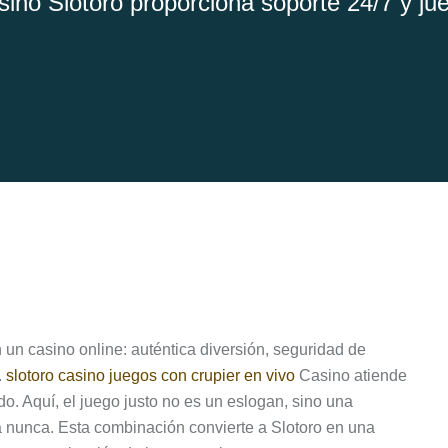
sino Slotoro proporciona soporte 24/7 y j
un casino online: auténtica diversión, seguridad de
.
slotoro casino juegos con crupier en vivo
Casino atiende
o. Aquí, el juego justo no es un eslogan, sino una
erra nunca. Esta combinación convierte a Slotoro en una