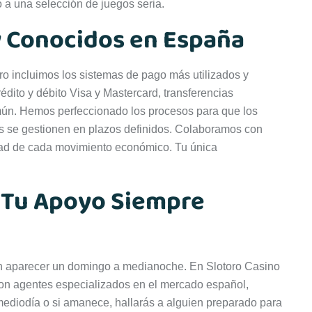
o a una selección de juegos seria.
y Conocidos en España
oro incluimos los sistemas de pago más utilizados y
édito y débito Visa y Mastercard, transferencias
omún. Hemos perfeccionado los procesos para que los
os se gestionen en plazos definidos. Colaboramos con
dad de cada movimiento económico. Tu única
7: Tu Apoyo Siempre
en aparecer un domingo a medianoche. En Slotoro Casino
 con agentes especializados en el mercado español,
 mediodía o si amanece, hallarás a alguien preparado para