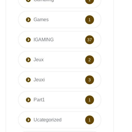
Games
1
IGAMING
37
Jeux
2
Jeuxi
3
Part1
1
Ucategorized
1