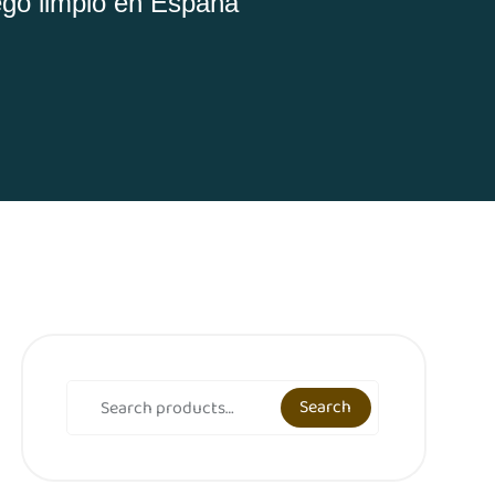
uego limpio en España
Search