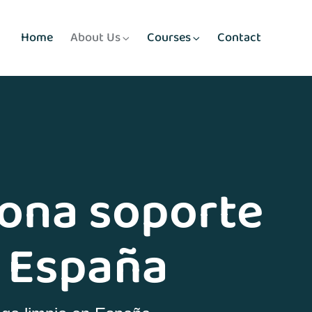
Home
About Us
Courses
Contact
iona soporte
n España