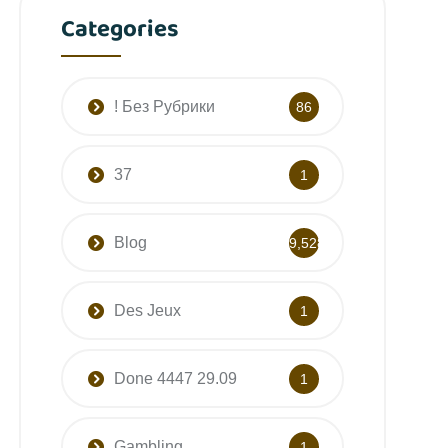
Categories
! Без Рубрики
86
37
1
Blog
9,528
Des Jeux
1
Done 4447 29.09
1
Gambling
1