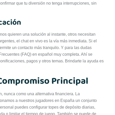
onfirmar que tu diversión no tenga interrupciones, sin
cación
s quieren una solución al instante, otros necesitan
rgentes, el chat en vivo es la vía más inmediata. Si el
permite un contacto más tranquilo. Y para las dudas
Frecuentes (FAQ) en español muy completa. Ahí se
onificaciones, pagos y otros temas. Brindarte la ayuda es
Compromiso Principal
, nunca como una alternativa financiera. La
rcionamos a nuestros jugadores en España un conjunto
ersonal puedes configurar topes de depósito diarias,
a o limitar el tiempo de juego. También se puede de