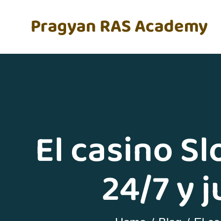
Pragyan RAS Academy
El casino S
24/7 y 