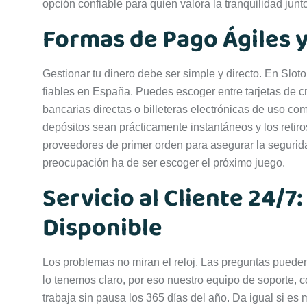
opción confiable para quien valora la tranquilidad junt
Formas de Pago Ágiles 
Gestionar tu dinero debe ser simple y directo. En Slot
fiables en España. Puedes escoger entre tarjetas de cr
bancarias directas o billeteras electrónicas de uso c
depósitos sean prácticamente instantáneos y los retir
proveedores de primer orden para asegurar la seguri
preocupación ha de ser escoger el próximo juego.
Servicio al Cliente 24/
Disponible
Los problemas no miran el reloj. Las preguntas pued
lo tenemos claro, por eso nuestro equipo de soporte,
trabaja sin pausa los 365 días del año. Da igual si es