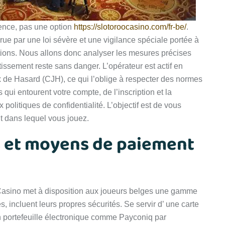
gence, pas une option
https://slotoroocasino.com/fr-be/
.
rue par une loi sévère et une vigilance spéciale portée à
tions. Nous allons donc analyser les mesures précises
ssement reste sans danger. L’opérateur est actif en
de Hasard (CJH), ce qui l’oblige à respecter des normes
 qui entourent votre compte, de l’inscription et la
 politiques de confidentialité. L’objectif est de vous
t dans lequel vous jouez.
s et moyens de paiement
o Casino met à disposition aux joueurs belges une gamme
incluent leurs propres sécurités. Se servir d’ une carte
un portefeuille électronique comme Payconiq par