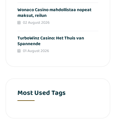
Wonaco Casino mahdollistaa nopeat
maksut, reilun
02 August 2026
TurboWinz Casino: Het Thuis van
Spannende
01 August 2026
Most Used Tags