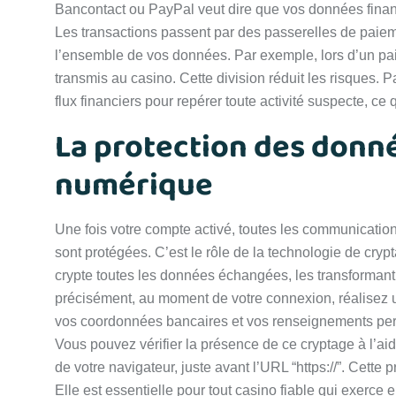
Bancontact ou PayPal veut dire que vos données financ
Les transactions passent par des passerelles de paiem
l’ensemble de vos données. Par exemple, lors d’un pa
transmis au casino. Cette division réduit les risques. 
flux financiers pour repérer toute activité suspecte, ce q
La protection des donné
numérique
Une fois votre compte activé, toutes les communication
sont protégées. C’est le rôle de la technologie de cry
crypte toutes les données échangées, les transformant 
précisément, au moment de votre connexion, réalisez 
vos coordonnées bancaires et vos renseignements per
Vous pouvez vérifier la présence de ce cryptage à l’ai
de votre navigateur, juste avant l’URL “https://”. Cette 
Elle est essentielle pour tout casino fiable qui exerce 