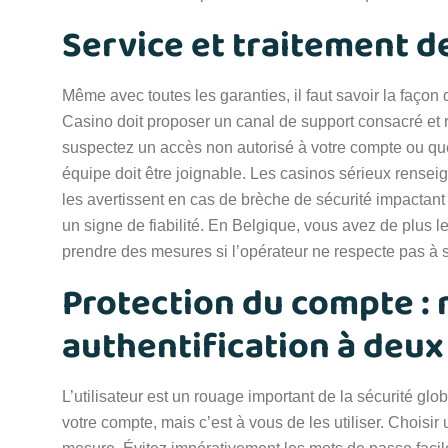
Service et traitement d
Même avec toutes les garanties, il faut savoir la façon
Casino doit proposer un canal de support consacré et ré
suspectez un accès non autorisé à votre compte ou qu
équipe doit être joignable. Les casinos sérieux renseig
les avertissent en cas de brèche de sécurité impactan
un signe de fiabilité. En Belgique, vous avez de plus l
prendre des mesures si l’opérateur ne respecte pas à 
Protection du compte : 
authentification à deux
L’utilisateur est un rouage important de la sécurité glo
votre compte, mais c’est à vous de les utiliser. Choisir