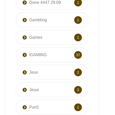
Done 4447 29.09
1
Gambling
1
Games
1
IGAMING
37
Jeux
2
Jeuxi
3
Part1
1