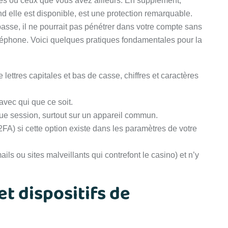
es ou ceux que vous avez ailleurs. En supplément,
nd elle est disponible, est une protection remarquable.
sse, il ne pourrait pas pénétrer dans votre compte sans
éléphone. Voici quelques pratiques fondamentales pour la
lettres capitales et bas de casse, chiffres et caractères
avec qui que ce soit.
ue session, surtout sur un appareil commun.
(2FA) si cette option existe dans les paramètres de votre
ls ou sites malveillants qui contrefont le casino) et n’y
et dispositifs de