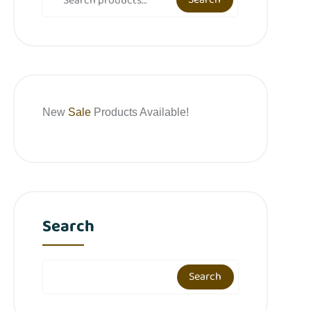
New
Sale
Products Available!
Search
Search