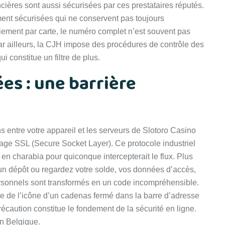
ières sont aussi sécurisées par ces prestataires réputés.
ent sécurisées qui ne conservent pas toujours
iement par carte, le numéro complet n’est souvent pas
Par ailleurs, la CJH impose des procédures de contrôle des
ui constitue un filtre de plus.
es : une barrière
s entre votre appareil et les serveurs de Slotoro Casino
ptage SSL (Secure Socket Layer). Ce protocole industriel
en charabia pour quiconque intercepterait le flux. Plus
un dépôt ou regardez votre solde, vos données d’accès,
sonnels sont transformés en un code incompréhensible.
de de l’icône d’un cadenas fermé dans la barre d’adresse
précaution constitue le fondement de la sécurité en ligne.
en Belgique.