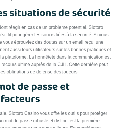
es situations de sécurité
 dont réagir en cas de un problème potentiel. Slotoro
actif pour gérer les soucis liées à la sécurité. Si vous
e vous éprouviez des doutes sur un email reçu, une
nent aussi leurs utilisateurs sur les bonnes pratiques et
t la plateforme. La honnêteté dans la communication est
e recours ultime auprès de la CJH. Cette dernière peut
ses obligations de défense des joueurs.
mot de passe et
 facteurs
bale. Slotoro Casino vous offre les outils pour protéger
 un mot de passe robuste et distinct est la première