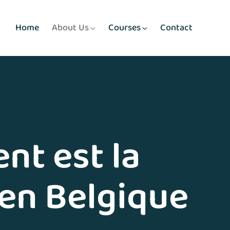
Home
About Us
Courses
Contact
nt est la
 en Belgique