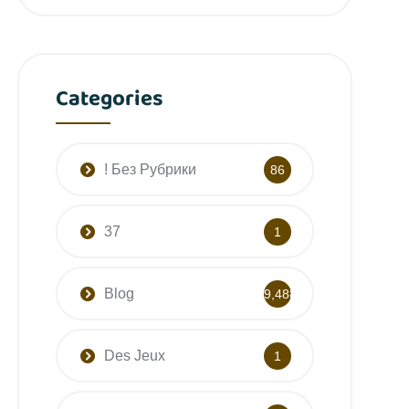
Categories
! Без Рубрики
86
37
1
Blog
9,488
Des Jeux
1