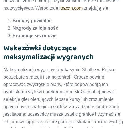
doświadczenie i oferują użytkownikom lepsze możliwości
na zwycięstwo. Wśród zalet
tracxn.com
znajdują się:
Bonusy powitalne
Nagrody za lojalność
Promocje sezonowe
Wskazówki dotyczące
maksymalizacji wygranych
Maksymalizacja wygranych w kasynie Shuffle w Polsce
potrzebuje strategii i samokontroli. Gracze powinni
opracować zwycięskie plany, które odpowiadają ich
osobistemu stylowi i preferencjom. Może to obejmować
selekcję gier oferujących lepsze kursy lub zrozumienie
optymalnych strategii zakładów. Zarządzanie funduszami
jest istotne; uczestnicy muszą ustalić granice i trzymać się
ich, upewniając się, że nie gonią za stratami ani nie wydają