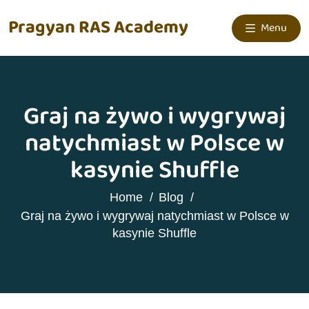
Pragyan RAS Academy
Menu
Graj na żywo i wygrywaj
natychmiast w Polsce w
kasynie Shuffle
Home
Blog
Graj na żywo i wygrywaj natychmiast w Polsce w
kasynie Shuffle