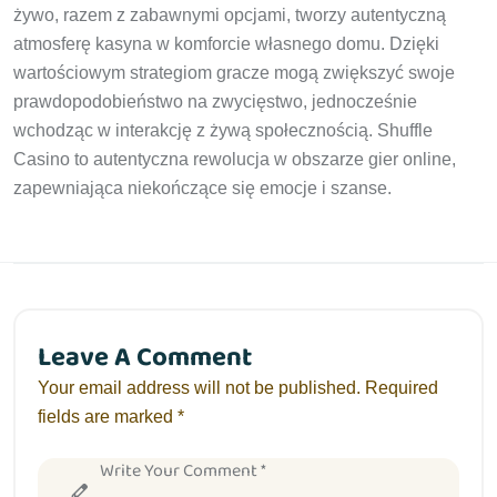
żywo, razem z zabawnymi opcjami, tworzy autentyczną
atmosferę kasyna w komforcie własnego domu. Dzięki
wartościowym strategiom gracze mogą zwiększyć swoje
prawdopodobieństwo na zwycięstwo, jednocześnie
wchodząc w interakcję z żywą społecznością. Shuffle
Casino to autentyczna rewolucja w obszarze gier online,
zapewniająca niekończące się emocje i szanse.
Leave A Comment
Your email address will not be published. Required
fields are marked *