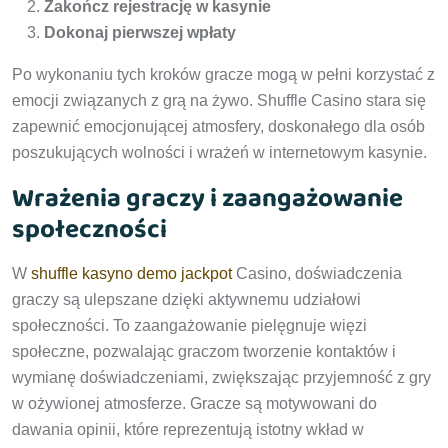
Zakończ rejestrację w kasynie
Dokonaj pierwszej wpłaty
Po wykonaniu tych kroków gracze mogą w pełni korzystać z
emocji związanych z grą na żywo. Shuffle Casino stara się
zapewnić emocjonującej atmosfery, doskonałego dla osób
poszukujących wolności i wrażeń w internetowym kasynie.
Wrażenia graczy i zaangażowanie
społeczności
W
shuffle kasyno demo jackpot
Casino, doświadczenia
graczy są ulepszane dzięki aktywnemu udziałowi
społeczności. To zaangażowanie pielęgnuje więzi
społeczne, pozwalając graczom tworzenie kontaktów i
wymianę doświadczeniami, zwiększając przyjemność z gry
w ożywionej atmosferze. Gracze są motywowani do
dawania opinii, które reprezentują istotny wkład w