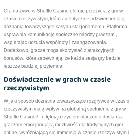
Gra na żywo w Shuffle Casino oferuje przeżycia z gry w
czasie rzeczywistym, które autentycznie odzwierciedlają
doznania towarzyszące kasynu stacjonarnemu. Platforma
usprawnia komunikację społeczne między graczami,
wspierając uczucia wspólnoty i zaangażowania.
Dodatkowo, gracze mogą skorzystać z atrakcyjnych
bonusów, które zapewniają, że każda sesja gry będzie
jeszcze bardziej przyjemna.
Doświadczenie w grach w czasie
rzeczywistym
W jaki sposób doznania towarzyszące rozgrywce w czasie
rzeczywistym mają wpływ na globalną spełnienie z gry w
Shuffle Casino? To tętniące życiem otoczenie dostarcza
graczom emocjonującą możliwość dla tradycyjnych gier
online, wyróżniającą się immersją w czasie rzeczywistym i