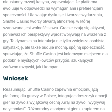
nieustanny rozwój kasyna, zapewniając, że platforma
ewoluuje w odpowiedzi na wymaganiami i preferencjami
społeczności. Ułatwiając dyskusje i tworząc wydarzenia,
Shuffle Casino tworzy otwartą atmosferę, w której
szanowana jest wolność słowa. Gracze czują się aktywni,
ponieważ ich perspektywy wprost wpływają na wrażenia z
gry. Ta dynamiczna interakcja nie tylko zwiększa osobistą
satysfakcję, ale także buduje mocną, spójną społeczność,
sprawiając, że Shuffle Casino jest kolorowym miejscem dla
podobnie myślących łowców przygód, szukających
zarówno rozrywki, jak i kompanii.
Wniosek
Reasumując, Shuffle Casino zapewnia emocjonującą
platformę dla graczy w Polsce, integrując dreszczyk emocji
gier na żywo z wyjątkową cechą „Graj na żywo i wygrywaj
natychmiast”. Różnorodny asortyment gier z krupierem na