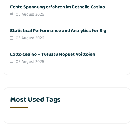
Echte Spannung erfahren im Betnella Casino
05 August 2026
Statistical Performance and Analytics for Big
05 August 2026
Lotto Casino – Tutustu Nopeat Voittojen
05 August 2026
Most Used Tags