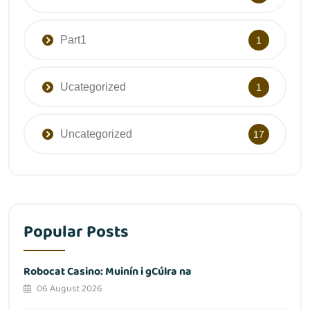
Part1
1
Ucategorized
1
Uncategorized
17
Popular Posts
Robocat Casino: Muinín i gCúlra na
06 August 2026