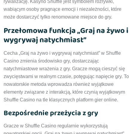
rywalizację. Kasyno Shuffle jest symbolem rozrywki,
wabiącym osoby pragnące emocji i niezależności, które
może dostarczyć tylko renomowane miejsce do gry.
Przełomowa funkcja „Graj na żywo i
wygrywaj natychmiast”
Cecha „Graj na żywo i wygrywaj natychmiast” w Shuffle
Casino zmienia środowisko gry, dostarczając
natychmiastowe wrażenia z gry. Gracze mogą cieszyć się
zwycięstwami w realnym czasie, potęgując napięcie gry. To
nowatorskie metoda wprowadza również wyjątkowe
elementy związane z interakcją, które czynią wyjątkowym
Shuffle Casino na tle klasycznych platform gier online.
Bezpośrednie przeżycia z gry
Gracze w Shuffle Casino regularnie wykorzystują
nowatorskiej opcji „Graj na żywo i wygrywaj natychmiast”,