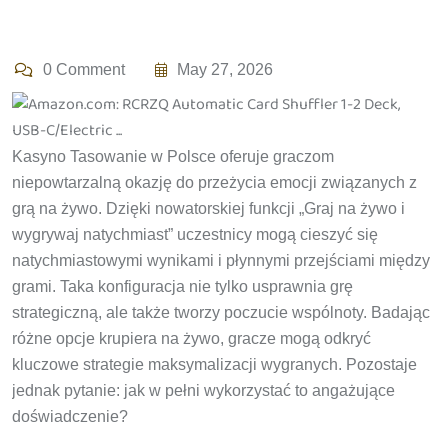
0 Comment
May 27, 2026
Kasyno Tasowanie w Polsce oferuje graczom
niepowtarzalną okazję do przeżycia emocji związanych z
grą na żywo. Dzięki nowatorskiej funkcji „Graj na żywo i
wygrywaj natychmiast” uczestnicy mogą cieszyć się
natychmiastowymi wynikami i płynnymi przejściami między
grami. Taka konfiguracja nie tylko usprawnia grę
strategiczną, ale także tworzy poczucie wspólnoty. Badając
różne opcje krupiera na żywo, gracze mogą odkryć
kluczowe strategie maksymalizacji wygranych. Pozostaje
jednak pytanie: jak w pełni wykorzystać to angażujące
doświadczenie?