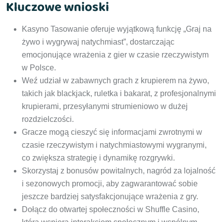
Kluczowe wnioski
Kasyno Tasowanie oferuje wyjątkową funkcję „Graj na
żywo i wygrywaj natychmiast”, dostarczając
emocjonujące wrażenia z gier w czasie rzeczywistym
w Polsce.
Weź udział w zabawnych grach z krupierem na żywo,
takich jak blackjack, ruletka i bakarat, z profesjonalnymi
krupierami, przesyłanymi strumieniowo w dużej
rozdzielczości.
Gracze mogą cieszyć się informacjami zwrotnymi w
czasie rzeczywistym i natychmiastowymi wygranymi,
co zwiększa strategię i dynamikę rozgrywki.
Skorzystaj z bonusów powitalnych, nagród za lojalność
i sezonowych promocji, aby zagwarantować sobie
jeszcze bardziej satysfakcjonujące wrażenia z gry.
Dołącz do otwartej społeczności w Shuffle Casino,