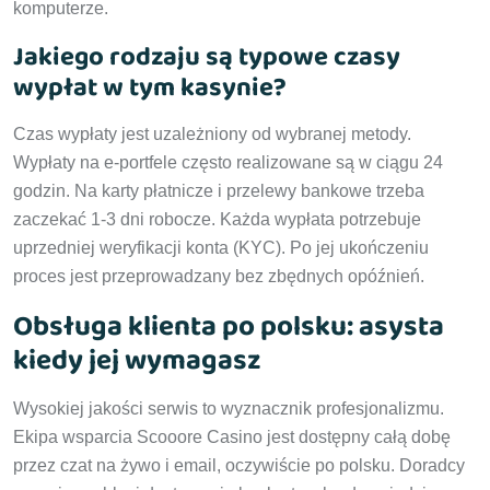
komputerze.
Jakiego rodzaju są typowe czasy
wypłat w tym kasynie?
Czas wypłaty jest uzależniony od wybranej metody.
Wypłaty na e-portfele często realizowane są w ciągu 24
godzin. Na karty płatnicze i przelewy bankowe trzeba
zaczekać 1-3 dni robocze. Każda wypłata potrzebuje
uprzedniej weryfikacji konta (KYC). Po jej ukończeniu
proces jest przeprowadzany bez zbędnych opóźnień.
Obsługa klienta po polsku: asysta
kiedy jej wymagasz
Wysokiej jakości serwis to wyznacznik profesjonalizmu.
Ekipa wsparcia Scooore Casino jest dostępny całą dobę
przez czat na żywo i email, oczywiście po polsku. Doradcy