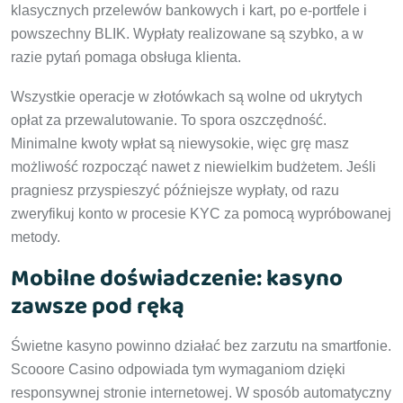
klasycznych przelewów bankowych i kart, po e-portfele i
powszechny BLIK. Wypłaty realizowane są szybko, a w
razie pytań pomaga obsługa klienta.
Wszystkie operacje w złotówkach są wolne od ukrytych
opłat za przewalutowanie. To spora oszczędność.
Minimalne kwoty wpłat są niewysokie, więc grę masz
możliwość rozpocząć nawet z niewielkim budżetem. Jeśli
pragniesz przyspieszyć późniejsze wypłaty, od razu
zweryfikuj konto w procesie KYC za pomocą wypróbowanej
metody.
Mobilne doświadczenie: kasyno
zawsze pod ręką
Świetne kasyno powinno działać bez zarzutu na smartfonie.
Scooore Casino odpowiada tym wymaganiom dzięki
responsywnej stronie internetowej. W sposób automatyczny