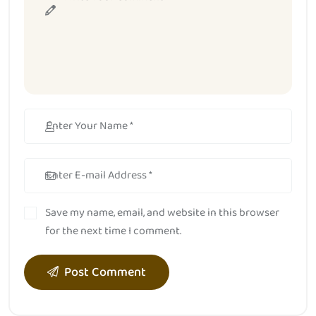
Save my name, email, and website in this browser
for the next time I comment.
Post Comment