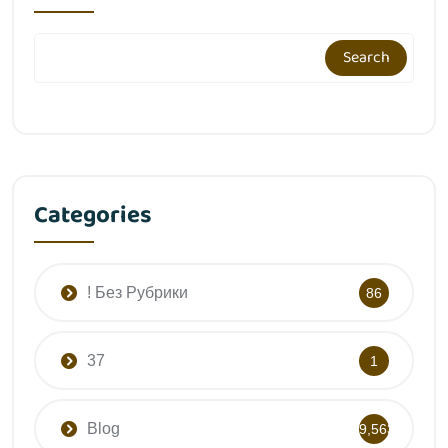
Search
Categories
! Без Рубрики
86
37
1
Blog
9,563