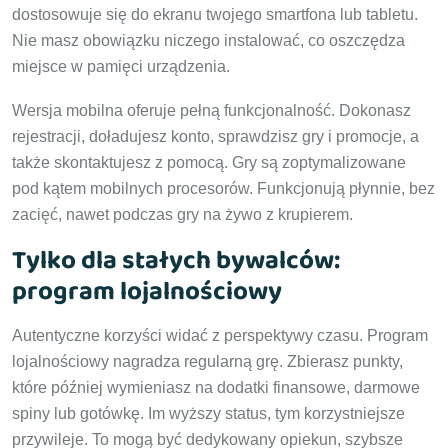
dostosowuje się do ekranu twojego smartfona lub tabletu.
Nie masz obowiązku niczego instalować, co oszczędza
miejsce w pamięci urządzenia.
Wersja mobilna oferuje pełną funkcjonalność. Dokonasz
rejestracji, doładujesz konto, sprawdzisz gry i promocje, a
także skontaktujesz z pomocą. Gry są zoptymalizowane
pod kątem mobilnych procesorów. Funkcjonują płynnie, bez
zacięć, nawet podczas gry na żywo z krupierem.
Tylko dla stałych bywalców:
program lojalnościowy
Autentyczne korzyści widać z perspektywy czasu. Program
lojalnościowy nagradza regularną grę. Zbierasz punkty,
które później wymieniasz na dodatki finansowe, darmowe
spiny lub gotówkę. Im wyższy status, tym korzystniejsze
przywileje. To mogą być dedykowany opiekun, szybsze