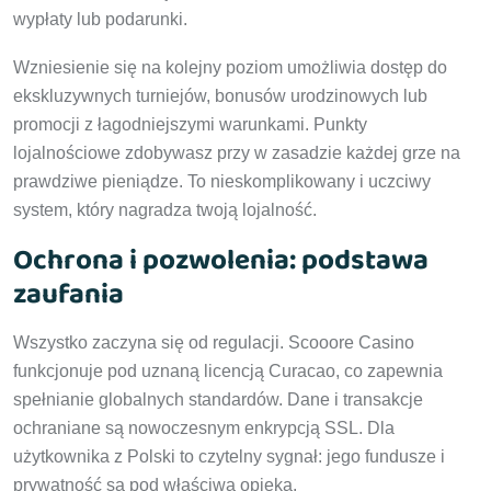
wypłaty lub podarunki.
Wzniesienie się na kolejny poziom umożliwia dostęp do
ekskluzywnych turniejów, bonusów urodzinowych lub
promocji z łagodniejszymi warunkami. Punkty
lojalnościowe zdobywasz przy w zasadzie każdej grze na
prawdziwe pieniądze. To nieskomplikowany i uczciwy
system, który nagradza twoją lojalność.
Ochrona i pozwolenia: podstawa
zaufania
Wszystko zaczyna się od regulacji. Scooore Casino
funkcjonuje pod uznaną licencją Curacao, co zapewnia
spełnianie globalnych standardów. Dane i transakcje
ochraniane są nowoczesnym enkrypcją SSL. Dla
użytkownika z Polski to czytelny sygnał: jego fundusze i
prywatność są pod właściwą opieką.