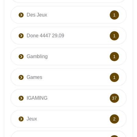
Des Jeux
1
Done 4447 29.09
1
Gambling
1
Games
1
IGAMING
37
Jeux
2