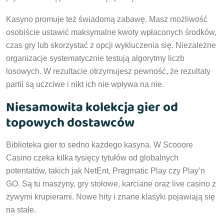
Kasyno promuje też świadomą zabawę. Masz możliwość
osobiście ustawić maksymalne kwoty wpłaconych środków,
czas gry lub skorzystać z opcji wykluczenia się. Niezależne
organizacje systematycznie testują algorytmy liczb
losowych. W rezultacie otrzymujesz pewność, że rezultaty
partii są uczciwe i nikt ich nie wpływa na nie.
Niesamowita kolekcja gier od
topowych dostawców
Biblioteka gier to sedno każdego kasyna. W Scooore
Casino czeka kilka tysięcy tytułów od globalnych
potentatów, takich jak NetEnt, Pragmatic Play czy Play’n
GO. Są tu maszyny, gry stołowe, karciane oraz live casino z
żywymi krupierami. Nowe hity i znane klasyki pojawiają się
na stałe.