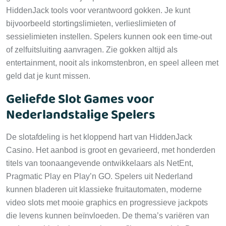
HiddenJack tools voor verantwoord gokken. Je kunt
bijvoorbeeld stortingslimieten, verlieslimieten of
sessielimieten instellen. Spelers kunnen ook een time-out
of zelfuitsluiting aanvragen. Zie gokken altijd als
entertainment, nooit als inkomstenbron, en speel alleen met
geld dat je kunt missen.
Geliefde Slot Games voor
Nederlandstalige Spelers
De slotafdeling is het kloppend hart van HiddenJack
Casino. Het aanbod is groot en gevarieerd, met honderden
titels van toonaangevende ontwikkelaars als NetEnt,
Pragmatic Play en Play’n GO. Spelers uit Nederland
kunnen bladeren uit klassieke fruitautomaten, moderne
video slots met mooie graphics en progressieve jackpots
die levens kunnen beïnvloeden. De thema’s variëren van