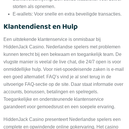
storten als opnemen.
E-wallets: Voor snelle en extra beveiligde transacties.
Klantendienst en Hulp
Een uitstekende klantenservice is onmisbaar bij
HiddenJack Casino. Nederlandse spelers met problemen
kunnen terecht bij een bekwaam en toegankelijk team. De
vlugste manier is veelal de live chat, die 24/7 open is voor
onmiddellijke hulp. Voor niet-spoedeisende zaken is e-mail
een goed alternatief. FAQ’s vind je al snel terug in de
uitvoerige FAQ-sectie op de site. Daar staat informatie over
accounts, bonussen, betalingen en spelregels.
Toegankelijke en ondersteunende klantenservice
garandeert voor gemoedsrust en een soepele ervaring.
HiddenJack Casino presenteert Nederlandse spelers een
complete en opwindende online gokervaring. Het casino