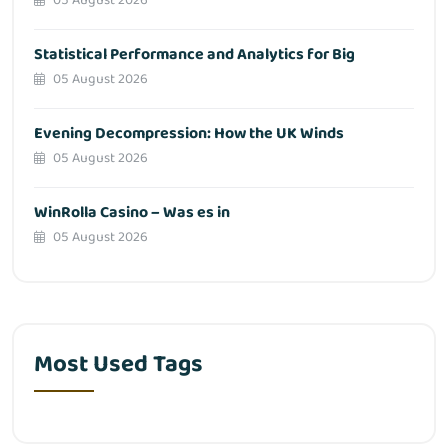
05 August 2026
Statistical Performance and Analytics for Big
05 August 2026
Evening Decompression: How the UK Winds
05 August 2026
WinRolla Casino – Was es in
05 August 2026
Most Used Tags