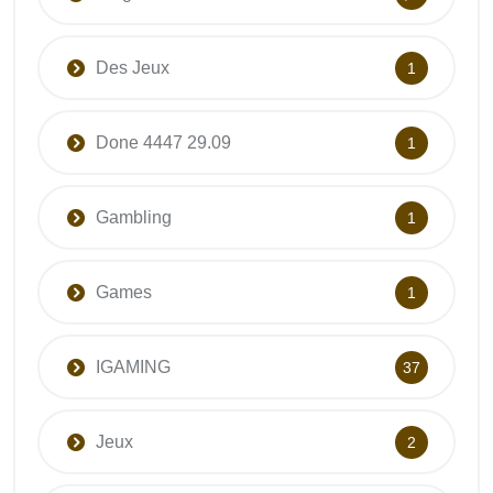
Des Jeux
1
Done 4447 29.09
1
Gambling
1
Games
1
IGAMING
37
Jeux
2