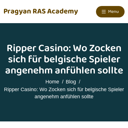
Pragyan RAS Academy
Menu
Ripper Casino: Wo Zocken
sich für belgische Spieler
angenehm anfühlen sollte
Home
Blog
Ripper Casino: Wo Zocken sich für belgische Spieler
angenehm anfühlen sollte