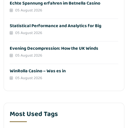
Echte Spannung erfahren im Betnella Casino
05 August 2026
Statistical Performance and Analytics for Big
05 August 2026
Evening Decompression: How the UK Winds
05 August 2026
WinRolla Casino – Was es in
05 August 2026
Most Used Tags