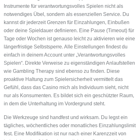
Instrumente für verantwortungsvolles Spielen nicht als
notwendiges Übel, sondern als essenziellen Service. Du
kannst dir jederzeit Grenzen für Einzahlungen, Einbußen
oder deine Spieldauer definieren. Eine Pause (Timeout) für
Tage oder Wochen ist genauso leicht zu aktivieren wie eine
längerfristige Selbstsperre. Alle Einstellungen findest du
einfach in deinem Account unter „Verantwortungsvolles
Spielen“. Direkte Verweise zu eigenständigen Anlaufstellen
wie Gambling Therapy sind ebenso zu finden. Diese
proaktive Haltung zum Spielersicherheit vermittelt das
Gefühl, dass das Casino mich als Individuum sieht, nicht
nur als Konsumenten. Es bildet sich ein geschützter Raum,
in dem die Unterhaltung im Vordergrund steht.
Die Werkzeuge sind handfest und wirksam. Du legst ein
tägliches, wöchentliches oder monatliches Einzahlungslimit
fest. Eine Modifikation ist nur nach einer Karenzzeit von