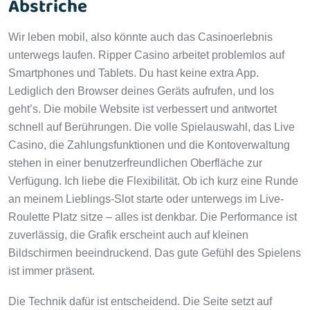
Abstriche
Wir leben mobil, also könnte auch das Casinoerlebnis
unterwegs laufen. Ripper Casino arbeitet problemlos auf
Smartphones und Tablets. Du hast keine extra App.
Lediglich den Browser deines Geräts aufrufen, und los
geht’s. Die mobile Website ist verbessert und antwortet
schnell auf Berührungen. Die volle Spielauswahl, das Live
Casino, die Zahlungsfunktionen und die Kontoverwaltung
stehen in einer benutzerfreundlichen Oberfläche zur
Verfügung. Ich liebe die Flexibilität. Ob ich kurz eine Runde
an meinem Lieblings-Slot starte oder unterwegs im Live-
Roulette Platz sitze – alles ist denkbar. Die Performance ist
zuverlässig, die Grafik erscheint auch auf kleinen
Bildschirmen beeindruckend. Das gute Gefühl des Spielens
ist immer präsent.
Die Technik dafür ist entscheidend. Die Seite setzt auf