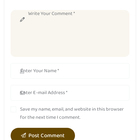
Save my name, email, and website in this browser
for the next time I comment.
Post Comment