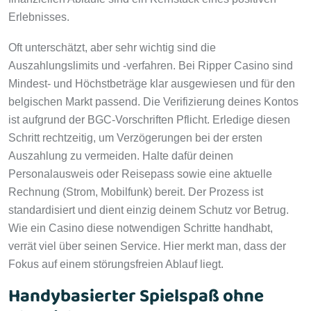
Erlebnisses.
Oft unterschätzt, aber sehr wichtig sind die
Auszahlungslimits und -verfahren. Bei Ripper Casino sind
Mindest- und Höchstbeträge klar ausgewiesen und für den
belgischen Markt passend. Die Verifizierung deines Kontos
ist aufgrund der BGC-Vorschriften Pflicht. Erledige diesen
Schritt rechtzeitig, um Verzögerungen bei der ersten
Auszahlung zu vermeiden. Halte dafür deinen
Personalausweis oder Reisepass sowie eine aktuelle
Rechnung (Strom, Mobilfunk) bereit. Der Prozess ist
standardisiert und dient einzig deinem Schutz vor Betrug.
Wie ein Casino diese notwendigen Schritte handhabt,
verrät viel über seinen Service. Hier merkt man, dass der
Fokus auf einem störungsfreien Ablauf liegt.
Handybasierter Spielspaß ohne