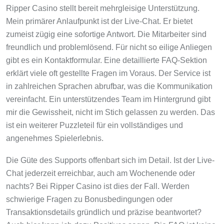
Ripper Casino stellt bereit mehrgleisige Unterstützung.
Mein primärer Anlaufpunkt ist der Live-Chat. Er bietet
zumeist zügig eine sofortige Antwort. Die Mitarbeiter sind
freundlich und problemlösend. Für nicht so eilige Anliegen
gibt es ein Kontaktformular. Eine detaillierte FAQ-Sektion
erklärt viele oft gestellte Fragen im Voraus. Der Service ist
in zahlreichen Sprachen abrufbar, was die Kommunikation
vereinfacht. Ein unterstützendes Team im Hintergrund gibt
mir die Gewissheit, nicht im Stich gelassen zu werden. Das
ist ein weiterer Puzzleteil für ein vollständiges und
angenehmes Spielerlebnis.
Die Güte des Supports offenbart sich im Detail. Ist der Live-
Chat jederzeit erreichbar, auch am Wochenende oder
nachts? Bei Ripper Casino ist dies der Fall. Werden
schwierige Fragen zu Bonusbedingungen oder
Transaktionsdetails gründlich und präzise beantwortet?