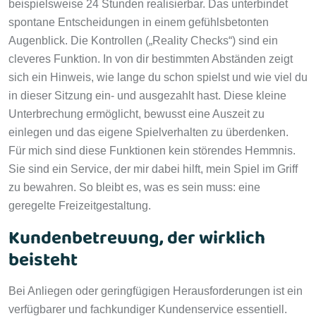
beispielsweise 24 Stunden realisierbar. Das unterbindet
spontane Entscheidungen in einem gefühlsbetonten
Augenblick. Die Kontrollen („Reality Checks“) sind ein
cleveres Funktion. In von dir bestimmten Abständen zeigt
sich ein Hinweis, wie lange du schon spielst und wie viel du
in dieser Sitzung ein- und ausgezahlt hast. Diese kleine
Unterbrechung ermöglicht, bewusst eine Auszeit zu
einlegen und das eigene Spielverhalten zu überdenken.
Für mich sind diese Funktionen kein störendes Hemmnis.
Sie sind ein Service, der mir dabei hilft, mein Spiel im Griff
zu bewahren. So bleibt es, was es sein muss: eine
geregelte Freizeitgestaltung.
Kundenbetreuung, der wirklich
beisteht
Bei Anliegen oder geringfügigen Herausforderungen ist ein
verfügbarer und fachkundiger Kundenservice essentiell.