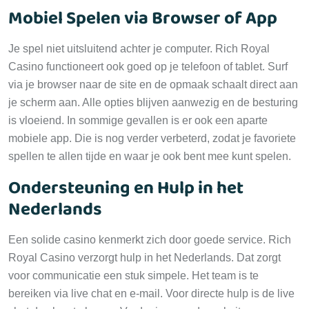
Mobiel Spelen via Browser of App
Je spel niet uitsluitend achter je computer. Rich Royal
Casino functioneert ook goed op je telefoon of tablet. Surf
via je browser naar de site en de opmaak schaalt direct aan
je scherm aan. Alle opties blijven aanwezig en de besturing
is vloeiend. In sommige gevallen is er ook een aparte
mobiele app. Die is nog verder verbeterd, zodat je favoriete
spellen te allen tijde en waar je ook bent mee kunt spelen.
Ondersteuning en Hulp in het
Nederlands
Een solide casino kenmerkt zich door goede service. Rich
Royal Casino verzorgt hulp in het Nederlands. Dat zorgt
voor communicatie een stuk simpele. Het team is te
bereiken via live chat en e-mail. Voor directe hulp is de live