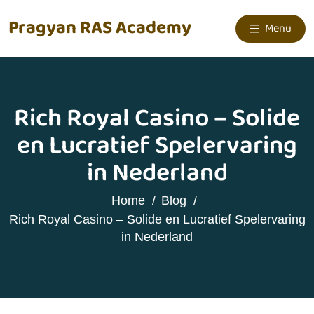
Pragyan RAS Academy
Menu
Rich Royal Casino – Solide
en Lucratief Spelervaring
in Nederland
Home
Blog
Rich Royal Casino – Solide en Lucratief Spelervaring
in Nederland