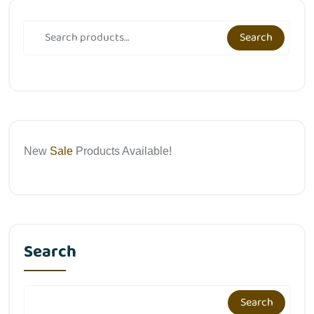
Search
New
Sale
Products Available!
Search
Search