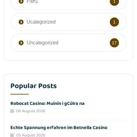
Part1
1
Ucategorized
1
Uncategorized
17
Popular Posts
Robocat Casino: Muinín i gCúlra na
06 August 2026
Echte Spannung erfahren im Betnella Casino
05 August 2026