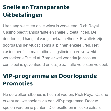
Snelle en Transparante
Uitbetalingen
Urenlang wachten op je winst is vervelend. Rich Royal
Casino biedt transparante en snelle uitbetalingen. De
doorlooptijd hangt af van je betaalmethode. E-wallets zijn
doorgaans het vlugst, soms al binnen enkele uren. Het
casino heeft normale uitbetalingslimieten en verwerkt
verzoeken effectief af. Zorg er wel voor dat je account
compleet is geverifieerd en dat je aan alle vereisten voldoet.
VIP-programma en Doorlopende
Promoties
Na de welkomstbonus is het niet voorbij. Rich Royal Casino
erkent trouwe spelers via een VIP-programma. Door te
spelen verdien je punten. Die resulteren in leuke extra’s.