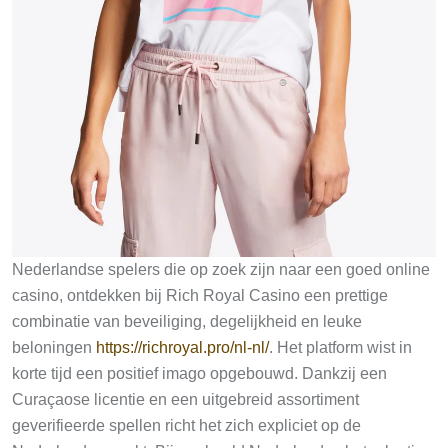
Nederlandse spelers die op zoek zijn naar een goed online
casino, ontdekken bij Rich Royal Casino een prettige
combinatie van beveiliging, degelijkheid en leuke
beloningen
https://richroyal.pro/nl-nl/
. Het platform wist in
korte tijd een positief imago opgebouwd. Dankzij een
Curaçaose licentie en een uitgebreid assortiment
geverifieerde spellen richt het zich expliciet op de