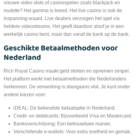
nieuwe video slots of casinospelen zoals blackjack en
roulette? Het gamma is breed. Het live casino is ook de
inspanning waard. Live dealers verzorgen het spel via
heldere videostreams. Het geeft daardoor alsof je in een
werkelijk casino bent, maar dan vanaf de bank op de bank.
Geschikte Betaalmethoden voor
Nederland
Rich Royal Casino maakt geld storten en opnemen simpel.
Het platform werkt met betaalmethoden die Nederlanders
herkennen. De verwerking is doorgaans vlot. Je kunt onder
andere kiezen voor:
iDEAL: De bekendste betaaloptie in Nederland.
Credit- en debitcards: Bijvoorbeeld Visa en Mastercard.
Bankoverschrijving: Een betrouwbare manier.
Verschillende e-wallets: Voor extra snelheid en gemak.