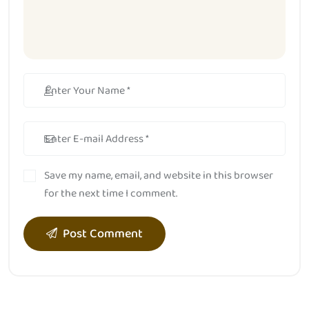
Save my name, email, and website in this browser
for the next time I comment.
Post Comment