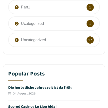
Part1
1
Ucategorized
1
Uncategorized
17
Popular Posts
Die herbstliche Jahreszeit ist da früh:
04 August 2026
Scored Casino : Le Lieu Idéal