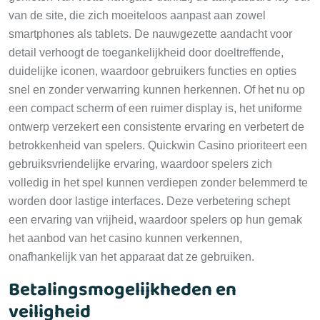
van de site, die zich moeiteloos aanpast aan zowel
smartphones als tablets. De nauwgezette aandacht voor
detail verhoogt de toegankelijkheid door doeltreffende,
duidelijke iconen, waardoor gebruikers functies en opties
snel en zonder verwarring kunnen herkennen. Of het nu op
een compact scherm of een ruimer display is, het uniforme
ontwerp verzekert een consistente ervaring en verbetert de
betrokkenheid van spelers. Quickwin Casino prioriteert een
gebruiksvriendelijke ervaring, waardoor spelers zich
volledig in het spel kunnen verdiepen zonder belemmerd te
worden door lastige interfaces. Deze verbetering schept
een ervaring van vrijheid, waardoor spelers op hun gemak
het aanbod van het casino kunnen verkennen,
onafhankelijk van het apparaat dat ze gebruiken.
Betalingsmogelijkheden en
veiligheid