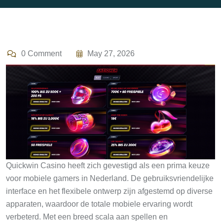
0 Comment
May 27, 2026
Quickwin Casino heeft zich gevestigd als een prima keuze
voor mobiele gamers in Nederland. De gebruiksvriendelijke
interface en het flexibele ontwerp zijn afgestemd op diverse
apparaten, waardoor de totale mobiele ervaring wordt
verbeterd. Met een breed scala aan spellen en