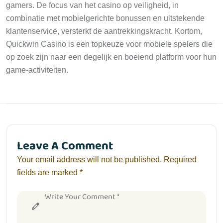
gamers. De focus van het casino op veiligheid, in
combinatie met mobielgerichte bonussen en uitstekende
klantenservice, versterkt de aantrekkingskracht. Kortom,
Quickwin Casino is een topkeuze voor mobiele spelers die
op zoek zijn naar een degelijk en boeiend platform voor hun
game-activiteiten.
Leave A Comment
Your email address will not be published. Required
fields are marked *