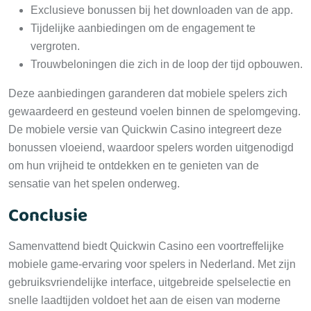
Exclusieve bonussen bij het downloaden van de app.
Tijdelijke aanbiedingen om de engagement te
vergroten.
Trouwbeloningen die zich in de loop der tijd opbouwen.
Deze aanbiedingen garanderen dat mobiele spelers zich
gewaardeerd en gesteund voelen binnen de spelomgeving.
De mobiele versie van Quickwin Casino integreert deze
bonussen vloeiend, waardoor spelers worden uitgenodigd
om hun vrijheid te ontdekken en te genieten van de
sensatie van het spelen onderweg.
Conclusie
Samenvattend biedt Quickwin Casino een voortreffelijke
mobiele game-ervaring voor spelers in Nederland. Met zijn
gebruiksvriendelijke interface, uitgebreide spelselectie en
snelle laadtijden voldoet het aan de eisen van moderne