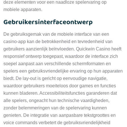
deze elementen voor een naadloze spelervaring op
mobiele apparaten.
Gebruikersinterfaceontwerp
De gebruiksgemak van de mobiele interface van een
casino-app kan de betrokkenheid en tevredenheid van
gebruikers aanzienlijk beïnvloeden. Quickwin Casino heeft
responsief ontwerp toegepast, waardoor de interface zich
soepel aanpast aan verschillende schermformaten en
spelers een gebruiksvriendelijke ervaring op hun apparaten
biedt. De lay-out is gericht op eenvoudige navigatie,
waardoor gebruikers moeiteloos door games en functies
kunnen bladeren. Accessibiliteitsfuncties garanderen dat
alle spelers, ongeacht hun technische vaardigheden,
zonder belemmeringen van de spelervaring kunnen
genieten. De integratie van aanpasbare tekstgroottes en
voice commands verbetert de gebruiksvriendelijkheid