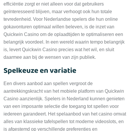
efficiëntie zorgt er niet alleen voor dat gebruikers
geïnteresseerd blijven, maar verhoogt ook hun totale
tevredenheid. Voor Nederlandse spelers die hun online
gokavonturen optimaal willen beleven, is de inzet van
Quickwin Casino om de oplaadtijden te optimaliseren een
belangrijk voordeel. In een wereld waarin tempo belangrijk
is, levert Quickwin Casino precies wat het wil, en sluit
daarmee aan bij de wensen van zijn publiek.
Spelkeuze en variatie
Een divers aanbod aan spellen vergroot de
aantrekkingskracht van het mobiele platform van Quickwin
Casino aanzienlijk. Spelers in Nederland kunnen genieten
van een imposante selectie die toegang tot spellen voor
iedereen garandeert. Het spelaanbod van het casino omvat
alles van klassieke tafelspellen tot moderne videoslots, en
is afgestemd op verschillende preferenties en