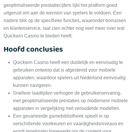
geoptimaliseerde prestatiecijfers lijkt het platform goed
uitgerust om aan de wensen van spelers te voldoen. Een
nadere blik op de specifieke functies, waaronder bonussen
en klantenservice, laat zien echter nog veel meer over wat
Quickwin Casino te bieden heeft.
Hoofd conclusies
Quickwin Casino heeft een duidelijk en eenvoudig te
gebruiken ontwerp dat is afgestemd voor mobiele
apparaten, waardoor spelers uit Nederland eenvoudig
kunnen navigeren.
Snellere laadtijden verhogen de gebruikerservaring,
met geoptimaliseerde prestaties op modernere mobiele
apparaten in vergelijking met verouderde modellen.
Een gevarieerde gamebibliotheek speelt in op
verschillende voorkeuren en vaardigheidsniveaus en
wordt regelmatig bijgewerkt om de content voor