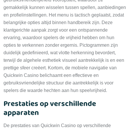
gemakkelijk kunnen wisselen tussen spellen, aanbiedingen
en profielinstellingen. Het menu is tactisch geplaatst, zodat
belangrijke opties altijd binnen handbereik zijn. Deze
klantgerichte aanpak zorgt voor een ontspannende
ervaring, waardoor spelers de vrijheid hebben om hun
opties te verkennen zonder ergernis. Pictogrammen zijn
duidelijk gedefinieerd, wat vlotte herkenning bevordert,
terwijl de algehele esthetiek visueel aantrekkelijk is en een
prettige sfeer creëert. Kortom, de mobiele navigatie van
Quickwin Casino belichaamt een effectieve en
gebruiksvriendelijke structuur die aantrekkelijk is voor
spelers die waarde hechten aan hun speelvrijheid.
Prestaties op verschillende
apparaten
De prestaties van Quickwin Casino op verschillende