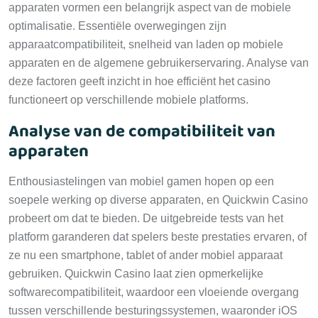
apparaten vormen een belangrijk aspect van de mobiele
optimalisatie. Essentiële overwegingen zijn
apparaatcompatibiliteit, snelheid van laden op mobiele
apparaten en de algemene gebruikerservaring. Analyse van
deze factoren geeft inzicht in hoe efficiënt het casino
functioneert op verschillende mobiele platforms.
Analyse van de compatibiliteit van
apparaten
Enthousiastelingen van mobiel gamen hopen op een
soepele werking op diverse apparaten, en Quickwin Casino
probeert om dat te bieden. De uitgebreide tests van het
platform garanderen dat spelers beste prestaties ervaren, of
ze nu een smartphone, tablet of ander mobiel apparaat
gebruiken. Quickwin Casino laat zien opmerkelijke
softwarecompatibiliteit, waardoor een vloeiende overgang
tussen verschillende besturingssystemen, waaronder iOS