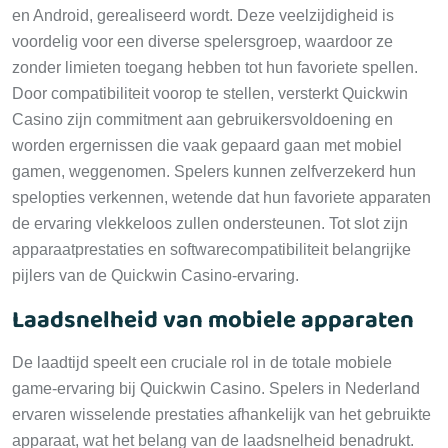
en Android, gerealiseerd wordt. Deze veelzijdigheid is
voordelig voor een diverse spelersgroep, waardoor ze
zonder limieten toegang hebben tot hun favoriete spellen.
Door compatibiliteit voorop te stellen, versterkt Quickwin
Casino zijn commitment aan gebruikersvoldoening en
worden ergernissen die vaak gepaard gaan met mobiel
gamen, weggenomen. Spelers kunnen zelfverzekerd hun
spelopties verkennen, wetende dat hun favoriete apparaten
de ervaring vlekkeloos zullen ondersteunen. Tot slot zijn
apparaatprestaties en softwarecompatibiliteit belangrijke
pijlers van de Quickwin Casino-ervaring.
Laadsnelheid van mobiele apparaten
De laadtijd speelt een cruciale rol in de totale mobiele
game-ervaring bij Quickwin Casino. Spelers in Nederland
ervaren wisselende prestaties afhankelijk van het gebruikte
apparaat, wat het belang van de laadsnelheid benadrukt.