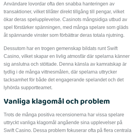
Användare lovordar ofta den snabba hanteringen av
transaktioner, vilket tillåter direkt tillgång till pengar, vilket
ökar deras spelupplevelse. Casinots mångsidiga utbud av
spel förstärker spänningen, med många spelare som gläds
åt spännande vinster som förbättrar deras totala njutning.
Dessutom har en trogen gemenskap bildats runt Swift
Casino, vilket skapar en livlig atmosfär där spelarna känner
sig anslutna och stöttade. Denna känsla av kamratskap är
tydlig i de många vittnesmålen, där spelarna uttrycker
tacksamhet för både det engagerande spelandet och det
lyhörda supportteamet.
Vanliga klagomål och problem
Trots de många positiva recensionerna har vissa spelare
uttryckt vanliga klagomål angående sina upplevelser på
Swift Casino. Dessa problem fokuserar ofta på flera centrala