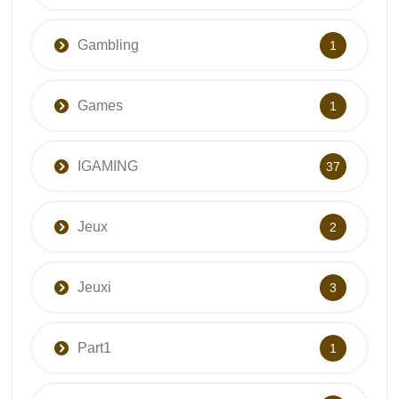
Gambling
1
Games
1
IGAMING
37
Jeux
2
Jeuxi
3
Part1
1