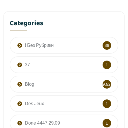
Categories
! Без Рубрики
86
37
1
Blog
9,528
Des Jeux
1
Done 4447 29.09
1