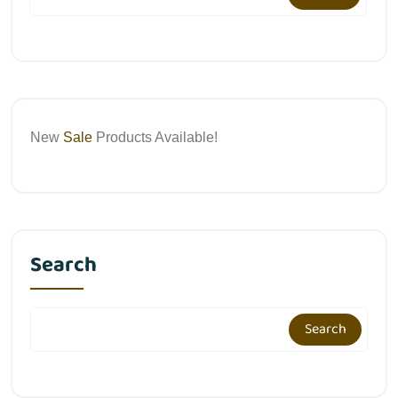
New
Sale
Products Available!
Search
Search