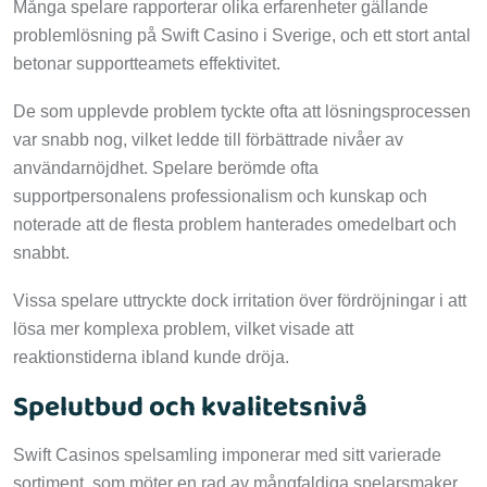
Många spelare rapporterar olika erfarenheter gällande
problemlösning på Swift Casino i Sverige, och ett stort antal
betonar supportteamets effektivitet.
De som upplevde problem tyckte ofta att lösningsprocessen
var snabb nog, vilket ledde till förbättrade nivåer av
användarnöjdhet. Spelare berömde ofta
supportpersonalens professionalism och kunskap och
noterade att de flesta problem hanterades omedelbart och
snabbt.
Vissa spelare uttryckte dock irritation över fördröjningar i att
lösa mer komplexa problem, vilket visade att
reaktionstiderna ibland kunde dröja.
Spelutbud och kvalitetsnivå
Swift Casinos spelsamling imponerar med sitt varierade
sortiment, som möter en rad av mångfaldiga spelarsmaker.