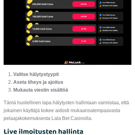
Valitse hälytystyypit
Aseta tiheys ja ajoitus
Mukauta viestin sisältöä
Tämä huolellinen tapa hälytysten hallintaan varmistaa, että
jokainen käyttäjä kokee aidosti mukaansatempaavasta
pelaajakokemuksesta Lala Bet Casinolla.
Live ilmoitusten hallinta