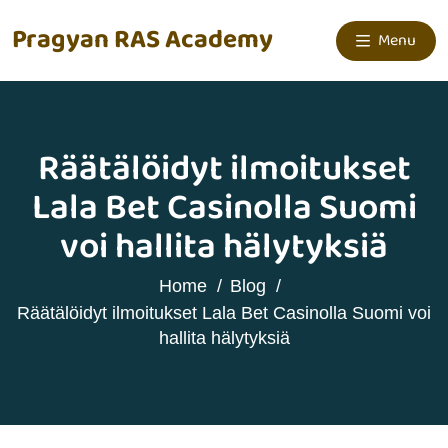
Pragyan RAS Academy
Menu
Räätälöidyt ilmoitukset
Lala Bet Casinolla Suomi
voi hallita hälytyksiä
Home
Blog
Räätälöidyt ilmoitukset Lala Bet Casinolla Suomi voi
hallita hälytyksiä