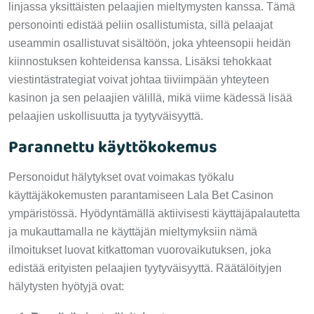
linjassa yksittäisten pelaajien mieltymysten kanssa. Tämä
personointi edistää peliin osallistumista, sillä pelaajat
useammin osallistuvat sisältöön, joka yhteensopii heidän
kiinnostuksen kohteidensa kanssa. Lisäksi tehokkaat
viestintästrategiat voivat johtaa tiiviimpään yhteyteen
kasinon ja sen pelaajien välillä, mikä viime kädessä lisää
pelaajien uskollisuutta ja tyytyväisyyttä.
Parannettu käyttökokemus
Personoidut hälytykset ovat voimakas työkalu
käyttäjäkokemusten parantamiseen Lala Bet Casinon
ympäristössä. Hyödyntämällä aktiivisesti käyttäjäpalautetta
ja mukauttamalla ne käyttäjän mieltymyksiin nämä
ilmoitukset luovat kitkattoman vuorovaikutuksen, joka
edistää erityisten pelaajien tyytyväisyyttä. Räätälöityjen
hälytysten hyötyjä ovat: