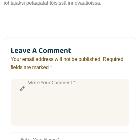
johtajaksi pelaajalähtöisissä innovaatioissa.
Leave A Comment
Your email address will not be published. Required
fields are marked *