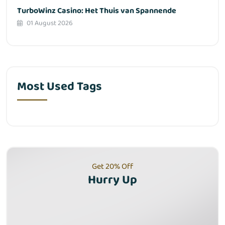
TurboWinz Casino: Het Thuis van Spannende
01 August 2026
Most Used Tags
Get 20% Off
Hurry Up