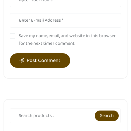
Save my name, email, and website in this browser
for the next time I comment.
Post Comment
Search