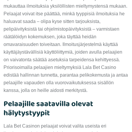
mukauttaa ilmoituksia yksilöllisten mieltymystensä mukaan.
Pelaajat voivat itse päättää, minkä tyyppisiä ilmoituksia he
haluavat saada – olipa kyse sitten tarjouksista,
pelipäivityksistä tai ohjelmistopäivityksistä – varmistaen
räätälöidyn kokemuksen, joka täyttää heidän
omavaraisuuden toiveitaan. Ilmoitusjärjestelmä käyttää
käyttäjäystävällisiä käyttöliittymiä, joiden avulla pelaajien
on vaivatonta säätää asetuksia tarpeidensa kehittyessä.
Priorisoimalla pelaajien mieltymyksiä Lala Bet Casino
edistää hallinnan tunnetta, parantaa pelikokemusta ja antaa
pelaajille vapauden olla vuorovaikutuksessa sisällön
kanssa, jolla on heille aidosti merkitystä.
Pelaajille saatavilla olevat
hälytystyypit
Lala Bet Casinon pelaajat voivat valita useista eri