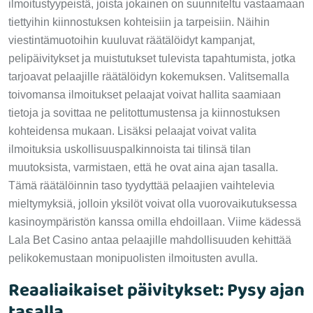
ilmoitustyypeistä, joista jokainen on suunniteltu vastaamaan
tiettyihin kiinnostuksen kohteisiin ja tarpeisiin. Näihin
viestintämuotoihin kuuluvat räätälöidyt kampanjat,
pelipäivitykset ja muistutukset tulevista tapahtumista, jotka
tarjoavat pelaajille räätälöidyn kokemuksen. Valitsemalla
toivomansa ilmoitukset pelaajat voivat hallita saamiaan
tietoja ja sovittaa ne pelitottumustensa ja kiinnostuksen
kohteidensa mukaan. Lisäksi pelaajat voivat valita
ilmoituksia uskollisuuspalkinnoista tai tilinsä tilan
muutoksista, varmistaen, että he ovat aina ajan tasalla.
Tämä räätälöinnin taso tyydyttää pelaajien vaihtelevia
mieltymyksiä, jolloin yksilöt voivat olla vuorovaikutuksessa
kasinoympäristön kanssa omilla ehdoillaan. Viime kädessä
Lala Bet Casino antaa pelaajille mahdollisuuden kehittää
pelikokemustaan monipuolisten ilmoitusten avulla.
Reaaliaikaiset päivitykset: Pysy ajan
tasalla