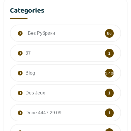
Categories
! Без Рубрики
86
37
1
Blog
9,488
Des Jeux
1
Done 4447 29.09
1