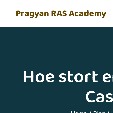
Pragyan RAS Academy
Hoe stort e
Cas