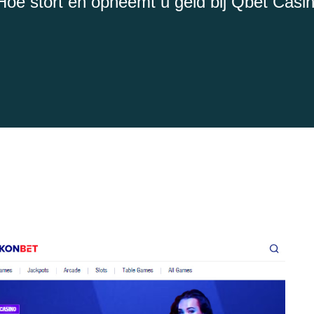
Hoe stort en opneemt u geld bij Qbet Casi