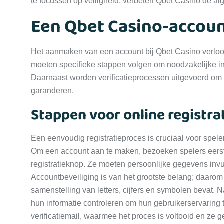
te focussen op veiligheid, verbetert Qbet Casino de a
Een Qbet Casino-accou
Het aanmaken van een account bij Qbet Casino verloopt
moeten specifieke stappen volgen om noodzakelijke info
Daarnaast worden verificatieprocessen uitgevoerd om 
garanderen.
Stappen voor online registra
Een eenvoudig registratieproces is cruciaal voor spel
Om een account aan te maken, bezoeken spelers eerst
registratieknop. Ze moeten persoonlijke gegevens inv
Accountbeveiliging is van het grootste belang; daaro
samenstelling van letters, cijfers en symbolen bevat. 
hun informatie controleren om hun gebruikerservaring te
verificatiemail, waarmee het proces is voltooid en z