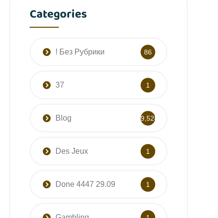
Categories
! Без Рубрики
86
37
1
Blog
9,528
Des Jeux
1
Done 4447 29.09
1
Gambling
1