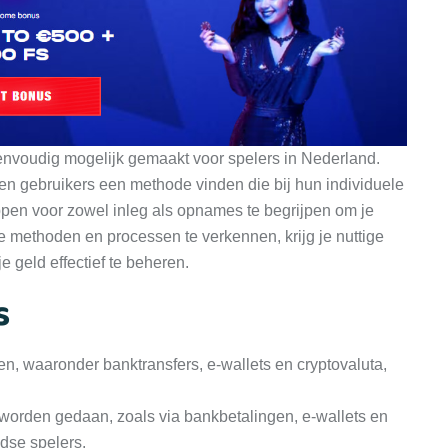
envoudig mogelijk gemaakt voor spelers in Nederland.
en gebruikers een methode vinden die bij hun individuele
ppen voor zowel inleg als opnames te begrijpen om je
e methoden en processen te verkennen, krijg je nuttige
 geld effectief te beheren.
s
n, waaronder banktransfers, e-wallets en cryptovaluta,
worden gedaan, zoals via bankbetalingen, e-wallets en
ndse spelers.