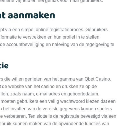
lgemene vrijheid en het gemak voor haar gebruikers.
nt aanmaken
 via een simpel online registratieproces. Gebruikers
rmatie te verstrekken en hun profiel in te stellen.
de accountbeveiliging en naleving van de regelgeving te
tie
ers die willen genieten van het gamma van Qbet Casino.
 de website van het casino en drukken ze op de
ullen, zoals naam, e-mailadres en geboortedatum.
m moeten gebruikers een veilig wachtwoord kiezen dat een
Na het invullen van de vereiste gegevens kunnen spelers
 verbeteren. Ten slotte is de registratie bevestigd via een
e gebruik kunnen maken van de opwindende functies van