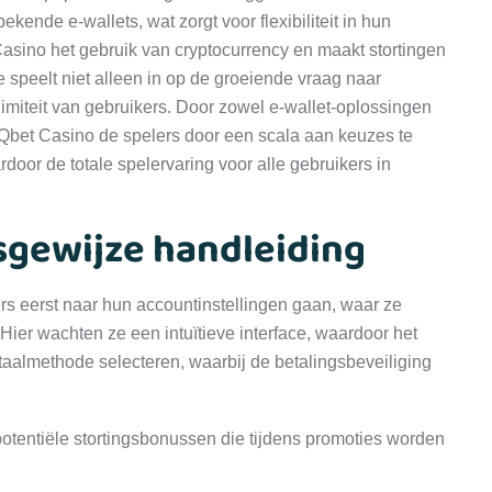
kende e-wallets, wat zorgt voor flexibiliteit in hun
asino het gebruik van cryptocurrency en maakt stortingen
e speelt niet alleen in op de groeiende vraag naar
imiteit van gebruikers. Door zowel e-wallet-oplossingen
t Qbet Casino de spelers door een scala aan keuzes te
door de totale spelervaring voor alle gebruikers in
sgewijze handleiding
rs eerst naar hun accountinstellingen gaan, waar ze
Hier wachten ze een intuïtieve interface, waardoor het
aalmethode selecteren, waarbij de betalingsbeveiliging
otentiële stortingsbonussen die tijdens promoties worden