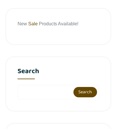
New
Sale
Products Available!
Search
Search