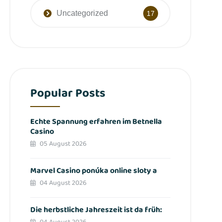
Uncategorized
17
Popular Posts
Echte Spannung erfahren im Betnella
Casino
05 August 2026
Marvel Casino ponúka online sloty a
04 August 2026
Die herbstliche Jahreszeit ist da früh: