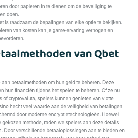
ren door papieren in te dienen om de beveiliging te
nen doen.
t is raadzaam de bepalingen van elke optie te bekijken.
roleren van kosten kan je game-ervaring verhogen en
bevorderen.
etaalmethoden van Qbet
e aan betaalmethoden om hun geld te beheren. Deze
en hun financiën tijdens het spelen te beheren. Of ze nu
s of cryptovaluta, spelers kunnen genieten van vlotte
asino hecht veel waarde aan de veiligheid van betalingen
beschermd door moderne encryptietechnologieën. Hoewel
de gekozen methode, raden we spelers aan deze details
en. Door verschillende betaaloplossingen aan te bieden en