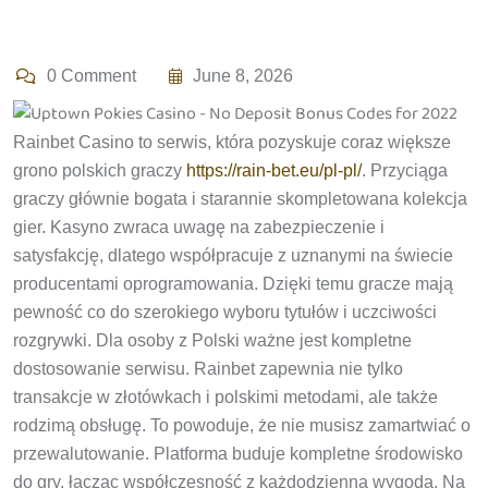
0 Comment
June 8, 2026
Rainbet Casino to serwis, która pozyskuje coraz większe
grono polskich graczy
https://rain-bet.eu/pl-pl/
. Przyciąga
graczy głównie bogata i starannie skompletowana kolekcja
gier. Kasyno zwraca uwagę na zabezpieczenie i
satysfakcję, dlatego współpracuje z uznanymi na świecie
producentami oprogramowania. Dzięki temu gracze mają
pewność co do szerokiego wyboru tytułów i uczciwości
rozgrywki. Dla osoby z Polski ważne jest kompletne
dostosowanie serwisu. Rainbet zapewnia nie tylko
transakcje w złotówkach i polskimi metodami, ale także
rodzimą obsługę. To powoduje, że nie musisz zamartwiać o
przewalutowanie. Platforma buduje kompletne środowisko
do gry, łącząc współczesność z każdodzienną wygodą. Na