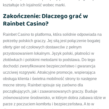
kształtuje ich lojalność wobec marki.
Zakończenie: Dlaczego grać w
Rainbet Casino?
Rainbet Casino to platforma, która solidnie odpowiada na
potrzeby polskich graczy. Jej siłą jest połączenie bogatej
oferty gier od czołowych dostawców z pełnym
przystosowaniem lokalnym. Język polski, płatności w
złotówkach i polskimi metodami to podstawa. Do tego
dochodzi zweryfikowane bezpieczeństwo i gwarancja
uczciwej rozgrywki. Atrakcyjne promocje, wspierająca
obsługa klienta i świetna mobilność strony to następne
mocne strony. Rainbet spisuje się zarówno dla
początkujących, jak i zaawansowanych graczy. Buduje
zrównoważone środowisko, w którym dobra zabawa idzie w
parze z poczuciem komfortu i bezpieczeństwa. A to w