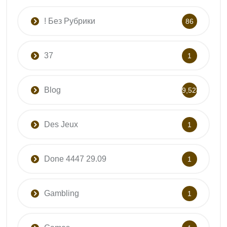
! Без Рубрики
86
37
1
Blog
9,528
Des Jeux
1
Done 4447 29.09
1
Gambling
1