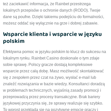
też zaciekawić informacja, że Rainbet przestrzega
lokalnych przepisów o ochronie danych (RODO). Twoje
dane są poufne. Dzięki takiemu podejściu do formalności,
możesz oddać się wyłącznie na grze i dobrej zabawie.
Wsparcie klienta i wsparcie w języku
polskim
Efektywna pomoc w języku polskim to klucz do sukcesu na
lokalnym rynku. Rainbet Casino doskonale o tym zdaje
sobie sprawę. Polscy gracze dostają kompleksowe
wsparcie przez całą dobę. Masz możliwość skontaktować
się z zespołem przez czat na żywo, wysłać e-mail lub
znaleźć rozwiązania w bazie wiedzy. Konsultanci doradzą
w problemach technicznych, wyjaśnią zasady promocji i
przeprowadzą przez procesy transakcyjne. Brak bariery
językowej przyczynia się, że sprawy realizuje się szybko.
To wprost przekłada się na pozytywne emocje graczy i