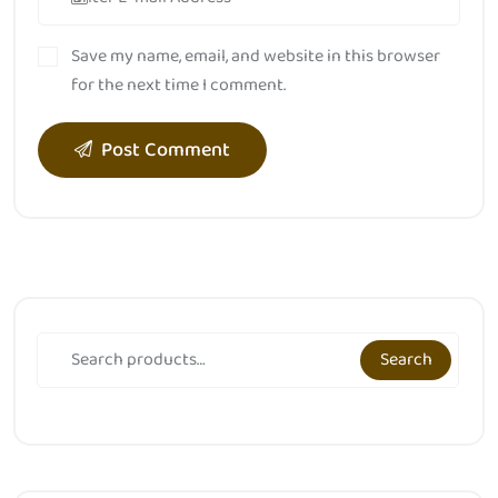
Save my name, email, and website in this browser
for the next time I comment.
Post Comment
Search