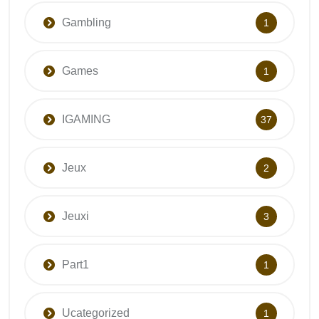
Gambling
1
Games
1
IGAMING
37
Jeux
2
Jeuxi
3
Part1
1
Ucategorized
1