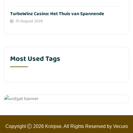
TurboWinz Casino: Het Thuis van Spannende
01 August 2026
Most Used Tags
Get 20% Off
Hurry Up
Copyright
2026
Knirpse.
All Rights Reserved by
Vecuro