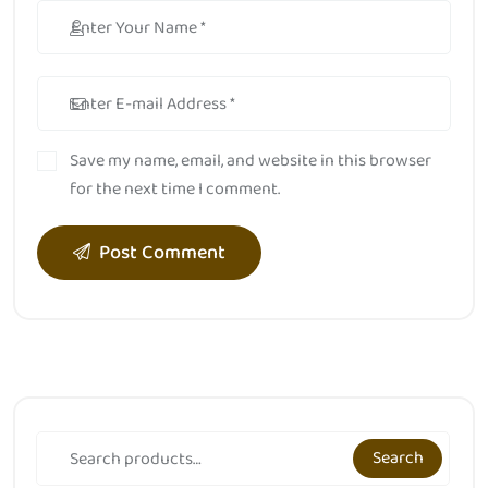
Save my name, email, and website in this browser
for the next time I comment.
Post Comment
Search