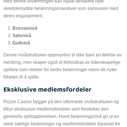
Med denne tilnærmingen kan lojale deltakere nyte
skreddersydde belønningsinsentiver som samsvarer med
deres engasjement.
Bronsenivå
Sølvnivå
Gullnivå
Denne nivåstrukturen oppmuntrer til ikke bare en følelse av
mestring, men skaper også et fellesskap av lidenskapelige
spillere som streber for bedre belønninger mens de nyter
friheten til å spille.
Eksklusive medlemsfordeler
Rizzio Casino bygger på den utformede nivåstrukturen og
tilbyr eksklusive medlemsfordeler som forsterker den
generelle spillopplevelsen. Hvert belønningsnivå gir ut en
serie særlige belønninger og medlemsfordeler tilpasset for