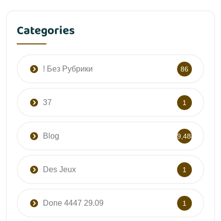
Categories
! Без Рубрики
86
37
1
Blog
9,488
Des Jeux
1
Done 4447 29.09
1