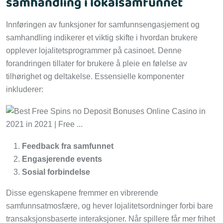
samhandling i lokalsamfunnet
Innføringen av funksjoner for samfunnsengasjement og
samhandling indikerer et viktig skifte i hvordan brukere
opplever lojalitetsprogrammer på casinoet. Denne
forandringen tillater for brukere å pleie en følelse av
tilhørighet og deltakelse. Essensielle komponenter
inkluderer:
Feedback fra samfunnet
Engasjerende events
Sosial forbindelse
Disse egenskapene fremmer en vibrerende
samfunnsatmosfære, og hever lojalitetsordninger forbi bare
transaksjonsbaserte interaksjoner. Når spillere får mer frihet