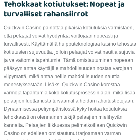
Tehokkaat kotiutukset: Nopeat ja
turvalliset rahansiirrot
Quickwin Casino painottaa pikaisia kotiutuksia varmistaen,
että pelaajat voivat hyödyntää voittojaan nopeasti ja
turvallisesti. Käyttämällä huipputeknologiaa kasino tehostaa
kotiutusten sujuvuutta, jolloin pelaajat voivat nauttia sujuvia
ja vaivattomia tapahtumia. Tämä omistautuminen nopeaan
pääsyyn antaa käyttäjille mahdollisuuden nostaa varojaan
viipymättä, mikä antaa heille mahdollisuuden nauttia
menestyksestään. Lisäksi Quickwin Casino korostaa
varmoja tapahtumia koko kotiutusprosessin ajan, mikä lisää
pelaajien luottamusta turvaamalla heidän rahoitustietojaan.
Dynaamisessa peliympäristössä kyky hoitaa kotiutuksia
tehokkaasti on olennainen tekijä pelaajien mielihyvän
kannalta. Pelaajien liikkuessa pelimatkoillaan Quickwin
Casino on edelleen omistautunut tarjoamaan varman