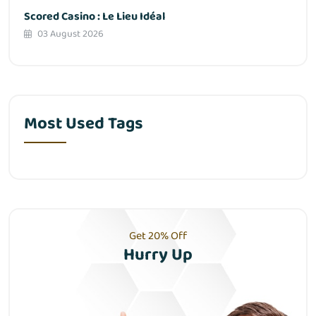
Scored Casino : Le Lieu Idéal
03 August 2026
Most Used Tags
Get 20% Off
Hurry Up