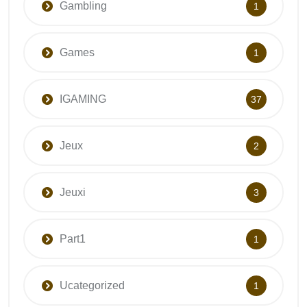
Gambling
1
Games
1
IGAMING
37
Jeux
2
Jeuxi
3
Part1
1
Ucategorized
1