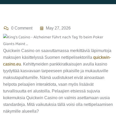
0 Comment
May 27, 2026
Quickwin Casino on saavuttamassa merkittäviä läpimurtoja
maksujen käsittelyssä Suomen nettipelisektorilla
quickwin-
casino.eu
. Kehittyneiden pankkiratkaisujen avulla kasino
tyydyttää kasvavaan tarpeeseen pikaisille ja mukautuville
maksutapahtumille. Nämä uudistukset eivät ainoastaan
helpota pelaajien interaktiota, vaan myös lisäävät
turvallisuutta eri alustoilla. Pelaajien etsiessä sujuvia
kokemuksia Quickwin Casino on valmis asettamaan uusia
standardeja. Mitä vaikutuksia tällä voisi olla nettipelaamisen
näkymille alueella?