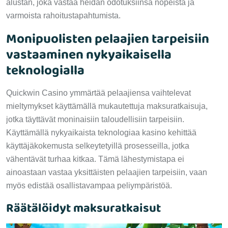
alustan, joka vastaa heidän odotuksiinsa nopeista ja
varmoista rahoitustapahtumista.
Monipuolisten pelaajien tarpeisiin
vastaaminen nykyaikaisella
teknologialla
Quickwin Casino ymmärtää pelaajiensa vaihtelevat
mieltymykset käyttämällä mukautettuja maksuratkaisuja,
jotka täyttävät moninaisiin taloudellisiin tarpeisiin.
Käyttämällä nykyaikaista teknologiaa kasino kehittää
käyttäjäkokemusta selkeytetyillä prosesseilla, jotka
vähentävät turhaa kitkaa. Tämä lähestymistapa ei
ainoastaan vastaa yksittäisten pelaajien tarpeisiin, vaan
myös edistää osallistavampaa peliympäristöä.
Räätälöidyt maksuratkaisut