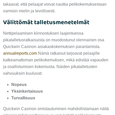
takaavat, että pelaajat voivat nauttia pelikokemuksestaan
varmoin mielin ja levollisesti.
Välittömät talletusmenetelmät
Nettipelaamisen kiinnostuksen laajentuessa
pikatalletusratkaisuista on muodostunut olennainen osa
Quickwin Casinon asiakaskokemuksen parantamista.
annualreports.com
Nämä ratkaisut tarjoavat pelaajille
katkeamattoman pelikokemuksen, mikä edistää vapauden
ja osallistumisen kokemusta. Näiden pikatalletusten
vahvuuksiin kuuluvat:
Nopeus
Yksinkertaisuus
Turvallisuus
Quickwin Casinon omistautuminen mahdollistamaan näitä