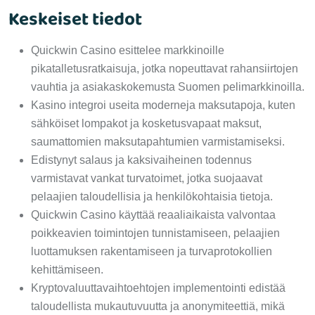
Keskeiset tiedot
Quickwin Casino esittelee markkinoille
pikatalletusratkaisuja, jotka nopeuttavat rahansiirtojen
vauhtia ja asiakaskokemusta Suomen pelimarkkinoilla.
Kasino integroi useita moderneja maksutapoja, kuten
sähköiset lompakot ja kosketusvapaat maksut,
saumattomien maksutapahtumien varmistamiseksi.
Edistynyt salaus ja kaksivaiheinen todennus
varmistavat vankat turvatoimet, jotka suojaavat
pelaajien taloudellisia ja henkilökohtaisia tietoja.
Quickwin Casino käyttää reaaliaikaista valvontaa
poikkeavien toimintojen tunnistamiseen, pelaajien
luottamuksen rakentamiseen ja turvaprotokollien
kehittämiseen.
Kryptovaluuttavaihtoehtojen implementointi edistää
taloudellista mukautuvuutta ja anonymiteettiä, mikä