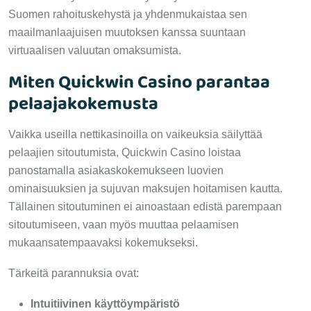
Suomen rahoituskehystä ja yhdenmukaistaa sen
maailmanlaajuisen muutoksen kanssa suuntaan
virtuaalisen valuutan omaksumista.
Miten Quickwin Casino parantaa
pelaajakokemusta
Vaikka useilla nettikasinoilla on vaikeuksia säilyttää
pelaajien sitoutumista, Quickwin Casino loistaa
panostamalla asiakaskokemukseen luovien
ominaisuuksien ja sujuvan maksujen hoitamisen kautta.
Tällainen sitoutuminen ei ainoastaan edistä parempaan
sitoutumiseen, vaan myös muuttaa pelaamisen
mukaansatempaavaksi kokemukseksi.
Tärkeitä parannuksia ovat:
Intuitiivinen käyttöympäristö