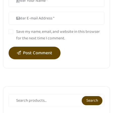
Save my name, email, and website in this browser
for the next time I comment.
Post Comment
Search