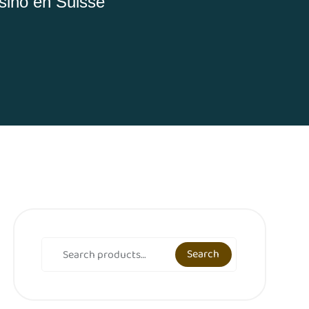
sino en Suisse
Search