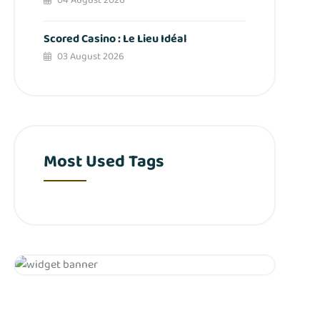
04 August 2026
Scored Casino : Le Lieu Idéal
03 August 2026
Most Used Tags
Get 20% Off