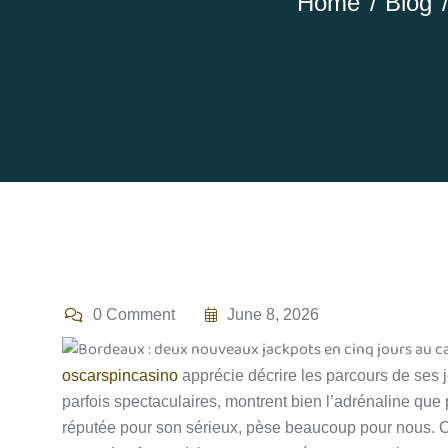
Home
Blog
0 Comment
June 8, 2026
oscarspincasino
apprécie décrire les parcours de ses j
parfois spectaculaires, montrent bien l’adrénaline que 
réputée pour son sérieux, pèse beaucoup pour nous. C