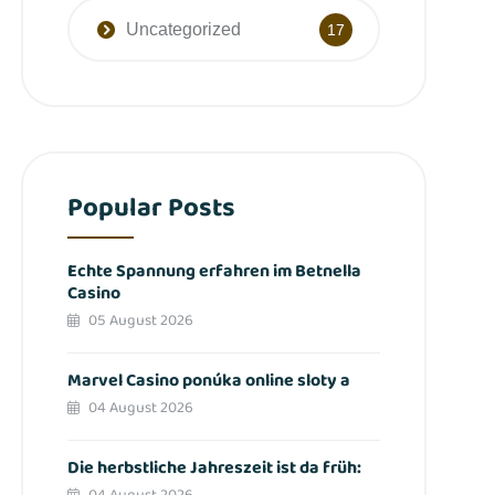
Uncategorized
17
Popular Posts
Echte Spannung erfahren im Betnella
Casino
05 August 2026
Marvel Casino ponúka online sloty a
04 August 2026
Die herbstliche Jahreszeit ist da früh: