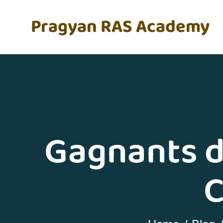
Pragyan RAS Academy
Gagnants d
C