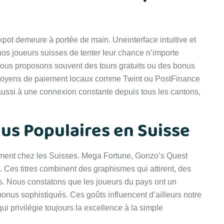
pot demeure à portée de main. Uneinterface intuitive et
os joueurs suisses de tenter leur chance n’importe
nous proposons souvent des tours gratuits ou des bonus
es moyens de paiement locaux comme Twint ou PostFinance
 aussi à une connexion constante depuis tous les cantons,
lus Populaires en Suisse
èrement chez les Suisses. Mega Fortune, Gonzo’s Quest
 Ces titres combinent des graphismes qui attirent, des
ts. Nous constatons que les joueurs du pays ont un
onus sophistiqués. Ces goûts influencent d’ailleurs notre
ui privilégie toujours la excellence à la simple