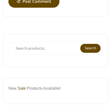
Post Comment
Search
New
Sale
Products Available!