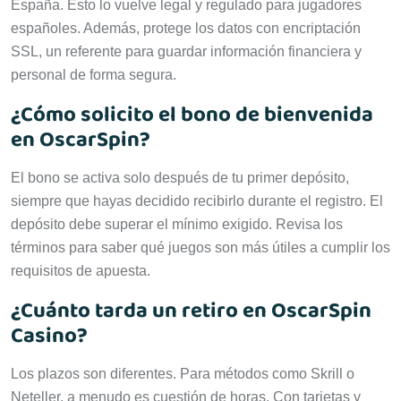
España. Esto lo vuelve legal y regulado para jugadores
españoles. Además, protege los datos con encriptación
SSL, un referente para guardar información financiera y
personal de forma segura.
¿Cómo solicito el bono de bienvenida
en OscarSpin?
El bono se activa solo después de tu primer depósito,
siempre que hayas decidido recibirlo durante el registro. El
depósito debe superar el mínimo exigido. Revisa los
términos para saber qué juegos son más útiles a cumplir los
requisitos de apuesta.
¿Cuánto tarda un retiro en OscarSpin
Casino?
Los plazos son diferentes. Para métodos como Skrill o
Neteller, a menudo es cuestión de horas. Con tarjetas y