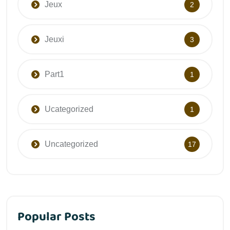
Jeux
2
Jeuxi
3
Part1
1
Ucategorized
1
Uncategorized
17
Popular Posts