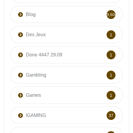
Blog
9,604
Des Jeux
1
Done 4447 29.09
1
Gambling
1
Games
1
IGAMING
37