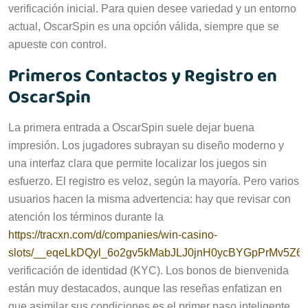
verificación inicial. Para quien desee variedad y un entorno
actual, OscarSpin es una opción válida, siempre que se
apueste con control.
Primeros Contactos y Registro en
OscarSpin
La primera entrada a OscarSpin suele dejar buena
impresión. Los jugadores subrayan su diseño moderno y
una interfaz clara que permite localizar los juegos sin
esfuerzo. El registro es veloz, según la mayoría. Pero varios
usuarios hacen la misma advertencia: hay que revisar con
atención los términos durante la
https://tracxn.com/d/companies/win-casino-
slots/__eqeLkDQyl_6o2gv5kMabJLJ0jnH0ycBYGpPrMv5Z6
verificación de identidad (KYC). Los bonos de bienvenida
están muy destacados, aunque las reseñas enfatizan en
que asimilar sus condiciones es el primer paso inteligente.