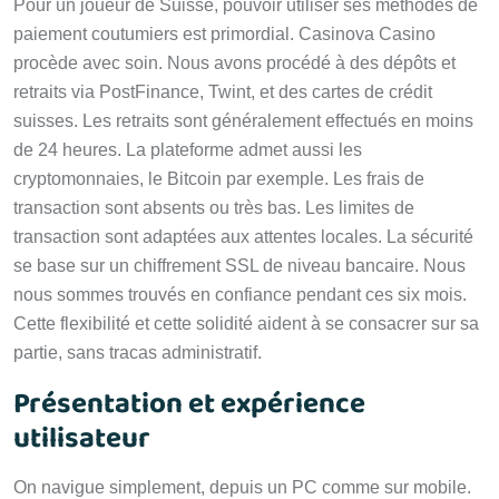
Pour un joueur de Suisse, pouvoir utiliser ses méthodes de
paiement coutumiers est primordial. Casinova Casino
procède avec soin. Nous avons procédé à des dépôts et
retraits via PostFinance, Twint, et des cartes de crédit
suisses. Les retraits sont généralement effectués en moins
de 24 heures. La plateforme admet aussi les
cryptomonnaies, le Bitcoin par exemple. Les frais de
transaction sont absents ou très bas. Les limites de
transaction sont adaptées aux attentes locales. La sécurité
se base sur un chiffrement SSL de niveau bancaire. Nous
nous sommes trouvés en confiance pendant ces six mois.
Cette flexibilité et cette solidité aident à se consacrer sur sa
partie, sans tracas administratif.
Présentation et expérience
utilisateur
On navigue simplement, depuis un PC comme sur mobile.