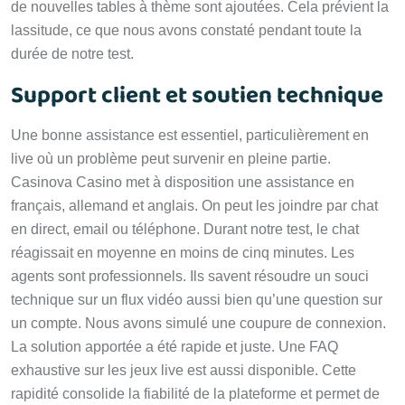
de nouvelles tables à thème sont ajoutées. Cela prévient la
lassitude, ce que nous avons constaté pendant toute la
durée de notre test.
Support client et soutien technique
Une bonne assistance est essentiel, particulièrement en
live où un problème peut survenir en pleine partie.
Casinova Casino met à disposition une assistance en
français, allemand et anglais. On peut les joindre par chat
en direct, email ou téléphone. Durant notre test, le chat
réagissait en moyenne en moins de cinq minutes. Les
agents sont professionnels. Ils savent résoudre un souci
technique sur un flux vidéo aussi bien qu’une question sur
un compte. Nous avons simulé une coupure de connexion.
La solution apportée a été rapide et juste. Une FAQ
exhaustive sur les jeux live est aussi disponible. Cette
rapidité consolide la fiabilité de la plateforme et permet de