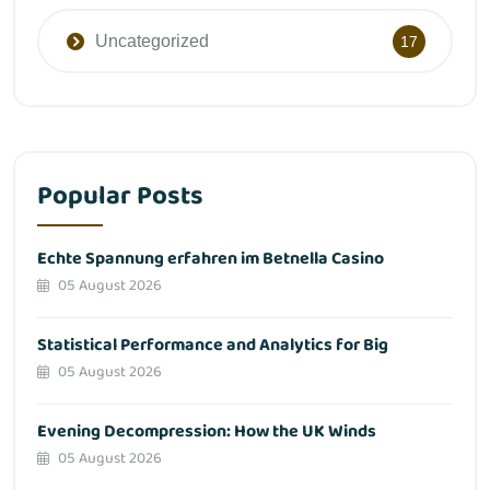
Uncategorized
17
Popular Posts
Echte Spannung erfahren im Betnella Casino
05 August 2026
Statistical Performance and Analytics for Big
05 August 2026
Evening Decompression: How the UK Winds
05 August 2026