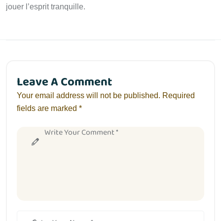
jouer l’esprit tranquille.
Leave A Comment
Your email address will not be published. Required
fields are marked *