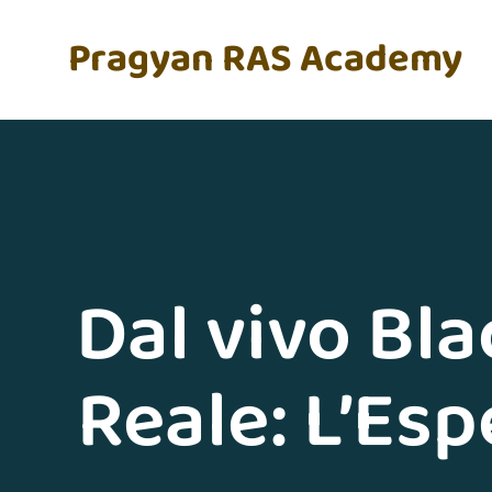
Pragyan RAS Academy
Dal vivo Bl
Reale: L’Esp