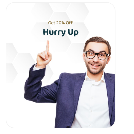
Get 20% Off
Hurry Up