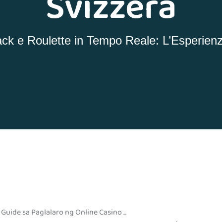
Svizzera
ack e Roulette in Tempo Reale: L’Esperien