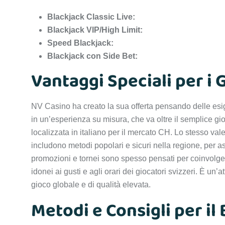
Blackjack Classic Live:
Blackjack VIP/High Limit:
Speed Blackjack:
Blackjack con Side Bet:
Vantaggi Speciali per i 
NV Casino ha creato la sua offerta pensando delle esi
in un’esperienza su misura, che va oltre il semplice gio
localizzata in italiano per il mercato CH. Lo stesso val
includono metodi popolari e sicuri nella regione, per ass
promozioni e tornei sono spesso pensati per coinvolge
idonei ai gusti e agli orari dei giocatori svizzeri. È un
gioco globale e di qualità elevata.
Metodi e Consigli per il