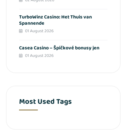
02 August 2026
TurboWinz Casino: Het Thuis van
Spannende
01 August 2026
Casea Casino – Špičkové bonusy jen
01 August 2026
Most Used Tags