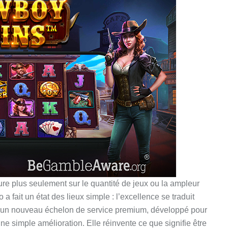
ure plus seulement sur le quantité de jeux ou la ampleur
 fait un état des lieux simple : l’excellence se traduit
e un nouveau échelon de service premium, développé pour
e simple amélioration. Elle réinvente ce que signifie être