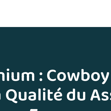
mium : Cowboy 
a Qualité du As