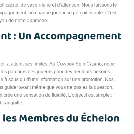
icacité, de savoir-faire et d’attention. Nous laissons le
ompagnement, où chaque joueur se perçoit écouté. C’est
oyau de notre approche.
ient : Un Accompagnement
nel, a atteint ses limites. Au Cowboy Spin Casino, notre
 les parcours des joueurs pour deviner leurs besoins,
ne à sous ou d’une information sur une promotion. Nos
vous guider avant même que vous ne posiez la question.
et crée une sensation de fluidité. L’objectif est simple :
 tranquille.
 les Membres du Échelon