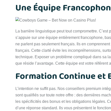
Une Équipe Francopho
La barrière linguistique peut tout compromettre. C’est
s’appuie sur une équipe entièrement francophone, basé
ne parlent pas seulement français. Ils en comprennent
français. Cette clarté évite les incompréhensions, sur
technique. Exposer un problème compliqué dans sa lang
que réside l’avantage. Cette équipe est votre référent at
Formation Continue et E
L’intention ne suffit pas. Nos conseillers premium intèg
sont qualifiés sur toute notre offre : des dernières ma
les spécificités des bonus et les obligations légales. C
d’une réponse standard. Ils vous présentent le fonctio