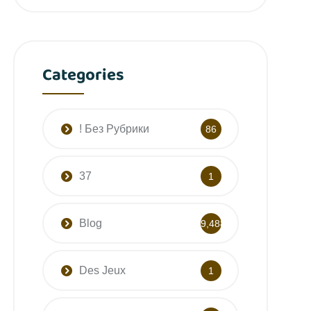
Categories
! Без Рубрики
86
37
1
Blog
9,488
Des Jeux
1