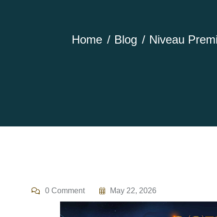
Home
Blog
Niveau Premi
0 Comment
May 22, 2026