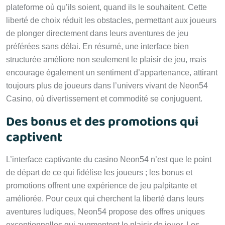
plateforme où qu’ils soient, quand ils le souhaitent. Cette
liberté de choix réduit les obstacles, permettant aux joueurs
de plonger directement dans leurs aventures de jeu
préférées sans délai. En résumé, une interface bien
structurée améliore non seulement le plaisir de jeu, mais
encourage également un sentiment d’appartenance, attirant
toujours plus de joueurs dans l’univers vivant de Neon54
Casino, où divertissement et commodité se conjuguent.
Des bonus et des promotions qui
captivent
L’interface captivante du casino Neon54 n’est que le point
de départ de ce qui fidélise les joueurs ; les bonus et
promotions offrent une expérience de jeu palpitante et
améliorée. Pour ceux qui cherchent la liberté dans leurs
aventures ludiques, Neon54 propose des offres uniques
exceptionnelles qui augmentent le plaisir de jouer. Les