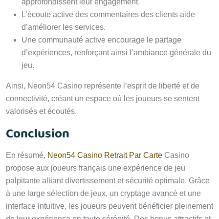
approfondissent leur engagement.
L’écoute active des commentaires des clients aide
d’améliorer les services.
Une communauté active encourage le partage
d’expériences, renforçant ainsi l’ambiance générale du
jeu.
Ainsi, Neon54 Casino représente l’esprit de liberté et de
connectivité, créant un espace où les joueurs se sentent
valorisés et écoutés.
Conclusion
En résumé,
Neon54 Casino Retrait Par Carte
Casino
propose aux joueurs français une expérience de jeu
palpitante alliant divertissement et sécurité optimale. Grâce
à une large sélection de jeux, un cryptage avancé et une
interface intuitive, les joueurs peuvent bénéficier pleinement
de leur expérience en toute sérénité. Des bonus attractifs et