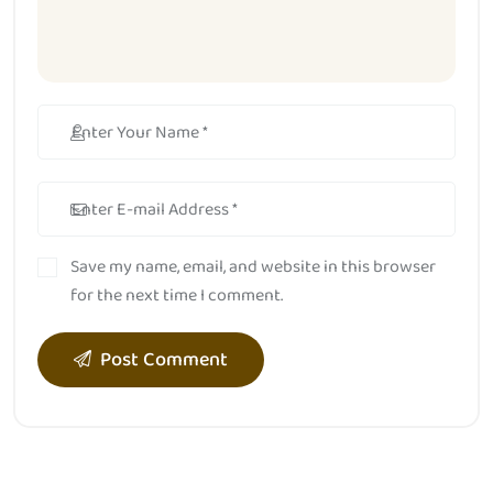
Save my name, email, and website in this browser
for the next time I comment.
Post Comment