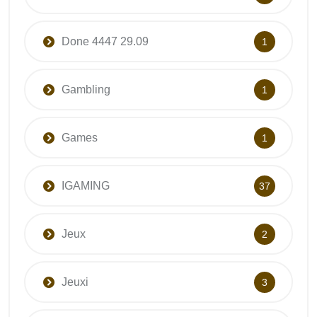
Done 4447 29.09
1
Gambling
1
Games
1
IGAMING
37
Jeux
2
Jeuxi
3