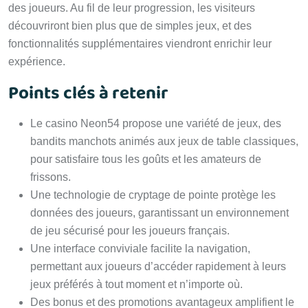
des joueurs. Au fil de leur progression, les visiteurs
découvriront bien plus que de simples jeux, et des
fonctionnalités supplémentaires viendront enrichir leur
expérience.
Points clés à retenir
Le casino Neon54 propose une variété de jeux, des
bandits manchots animés aux jeux de table classiques,
pour satisfaire tous les goûts et les amateurs de
frissons.
Une technologie de cryptage de pointe protège les
données des joueurs, garantissant un environnement
de jeu sécurisé pour les joueurs français.
Une interface conviviale facilite la navigation,
permettant aux joueurs d’accéder rapidement à leurs
jeux préférés à tout moment et n’importe où.
Des bonus et des promotions avantageux amplifient le