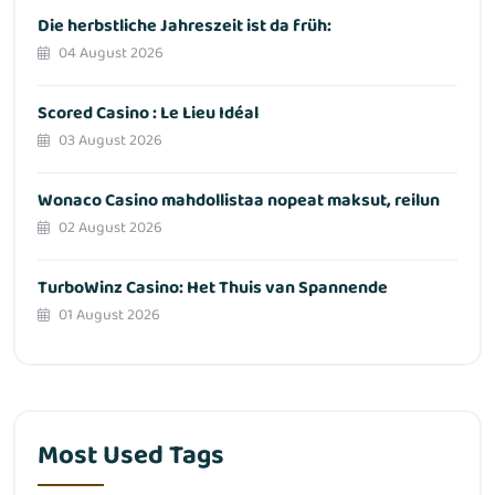
Die herbstliche Jahreszeit ist da früh:
04 August 2026
Scored Casino : Le Lieu Idéal
03 August 2026
Wonaco Casino mahdollistaa nopeat maksut, reilun
02 August 2026
TurboWinz Casino: Het Thuis van Spannende
01 August 2026
Most Used Tags