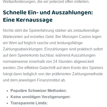
Wettanforderungen, die wir jederzeit offen mitteilen.
Schnelle Ein- und Auszahlungen:
Eine Kernaussage
Nichts stört die Spielerfahrung stärker als zeitaufwendige
Wartezeiten auf erzieltes Geld. Bei Morospin Casino legen
wir Wert auf folglich rasche und leistungsfähige
Zahlungsabwicklungen. Einzahlungen sind praktisch sofort
auf dem Spielerkonto buchbar, während Auszahlungen
normalerweise innerhalb von 24 Stunden abgewickelt
werden. Die effektive Gutschrift auf dem Konto des Spielers
hängt dann lediglich von der präferierten Zahlungsmethode
und dem jeweiligen Finanzinstitut ab.
Populäre Schweizer Methoden:
Keine unnötigen Verzögerungen:
Transparente Limits: