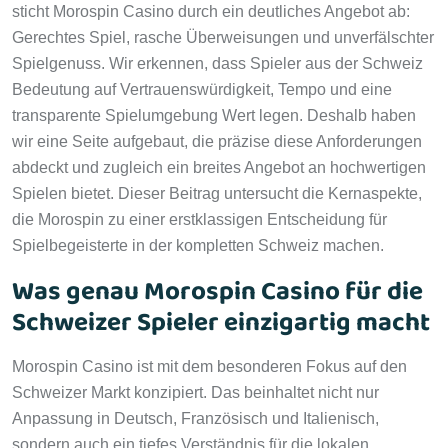
sticht Morospin Casino durch ein deutliches Angebot ab:
Gerechtes Spiel, rasche Überweisungen und unverfälschter
Spielgenuss. Wir erkennen, dass Spieler aus der Schweiz
Bedeutung auf Vertrauenswürdigkeit, Tempo und eine
transparente Spielumgebung Wert legen. Deshalb haben
wir eine Seite aufgebaut, die präzise diese Anforderungen
abdeckt und zugleich ein breites Angebot an hochwertigen
Spielen bietet. Dieser Beitrag untersucht die Kernaspekte,
die Morospin zu einer erstklassigen Entscheidung für
Spielbegeisterte in der kompletten Schweiz machen.
Was genau Morospin Casino für die
Schweizer Spieler einzigartig macht
Morospin Casino ist mit dem besonderen Fokus auf den
Schweizer Markt konzipiert. Das beinhaltet nicht nur
Anpassung in Deutsch, Französisch und Italienisch,
sondern auch ein tiefes Verständnis für die lokalen