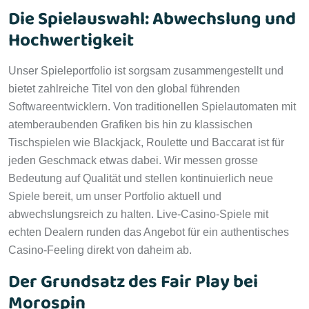
Die Spielauswahl: Abwechslung und
Hochwertigkeit
Unser Spieleportfolio ist sorgsam zusammengestellt und
bietet zahlreiche Titel von den global führenden
Softwareentwicklern. Von traditionellen Spielautomaten mit
atemberaubenden Grafiken bis hin zu klassischen
Tischspielen wie Blackjack, Roulette und Baccarat ist für
jeden Geschmack etwas dabei. Wir messen grosse
Bedeutung auf Qualität und stellen kontinuierlich neue
Spiele bereit, um unser Portfolio aktuell und
abwechslungsreich zu halten. Live-Casino-Spiele mit
echten Dealern runden das Angebot für ein authentisches
Casino-Feeling direkt von daheim ab.
Der Grundsatz des Fair Play bei
Morospin