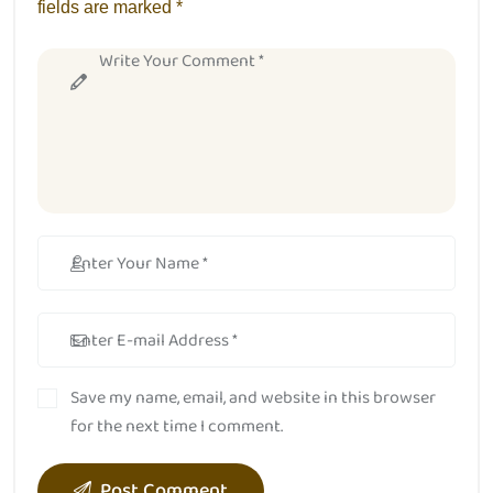
fields are marked *
Save my name, email, and website in this browser
for the next time I comment.
Post Comment