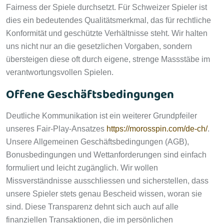
Fairness der Spiele durchsetzt. Für Schweizer Spieler ist
dies ein bedeutendes Qualitätsmerkmal, das für rechtliche
Konformität und geschützte Verhältnisse steht. Wir halten
uns nicht nur an die gesetzlichen Vorgaben, sondern
übersteigen diese oft durch eigene, strenge Massstäbe im
verantwortungsvollen Spielen.
Offene Geschäftsbedingungen
Deutliche Kommunikation ist ein weiterer Grundpfeiler
unseres Fair-Play-Ansatzes
https://morosspin.com/de-ch/
.
Unsere Allgemeinen Geschäftsbedingungen (AGB),
Bonusbedingungen und Wettanforderungen sind einfach
formuliert und leicht zugänglich. Wir wollen
Missverständnisse ausschliessen und sicherstellen, dass
unsere Spieler stets genau Bescheid wissen, woran sie
sind. Diese Transparenz dehnt sich auch auf alle
finanziellen Transaktionen, die im persönlichen