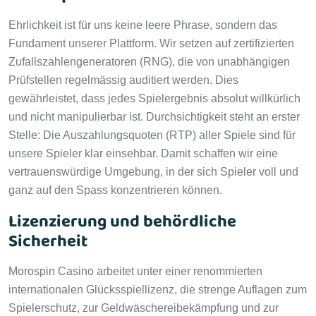
Ehrlichkeit ist für uns keine leere Phrase, sondern das
Fundament unserer Plattform. Wir setzen auf zertifizierten
Zufallszahlengeneratoren (RNG), die von unabhängigen
Prüfstellen regelmässig auditiert werden. Dies
gewährleistet, dass jedes Spielergebnis absolut willkürlich
und nicht manipulierbar ist. Durchsichtigkeit steht an erster
Stelle: Die Auszahlungsquoten (RTP) aller Spiele sind für
unsere Spieler klar einsehbar. Damit schaffen wir eine
vertrauenswürdige Umgebung, in der sich Spieler voll und
ganz auf den Spass konzentrieren können.
Lizenzierung und behördliche
Sicherheit
Morospin Casino arbeitet unter einer renommierten
internationalen Glücksspiellizenz, die strenge Auflagen zum
Spielerschutz, zur Geldwäschereibekämpfung und zur