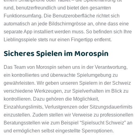
rund, benutzerfreundlich und bietet den gesamten
Funktionsumfang. Die Benutzeroberfläche richtet sich
automatisch an jede Bildschirmgrösse an, ohne dass eine
separate App installiert werden muss. So befinden sich Ihre
Lieblingsspiele stets nur einen Fingertipp entfernt.
Sicheres Spielen im Morospin
Das Team von Morospin sehen uns in der Verantwortung,
ein kontrolliertes und überwachte Spielumgebung zu
gewährleisten. Wir geben unseren Spielern in der Schweiz
verschiedene Werkzeugen, zur Spielverhalten im Blick zu
kontrollieren. Dazu gehören die Möglichkeit,
Einzahlungslimits, Verlustgrenzen oder Sitzungsdauerlimits
einzustellen. Zudem stellen wir Verweise zu professionellen
Beratungsstellen wie zum Beispiel “Spielsucht Schweiz” an
und ermöglichen selbst eingestellte Sperroptionen.