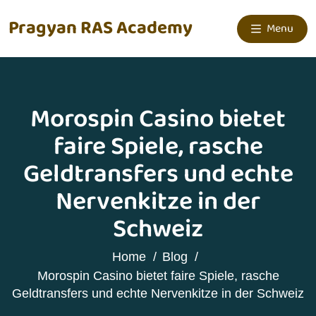
Pragyan RAS Academy
Menu
Morospin Casino bietet
faire Spiele, rasche
Geldtransfers und echte
Nervenkitze in der
Schweiz
Home
Blog
Morospin Casino bietet faire Spiele, rasche
Geldtransfers und echte Nervenkitze in der Schweiz