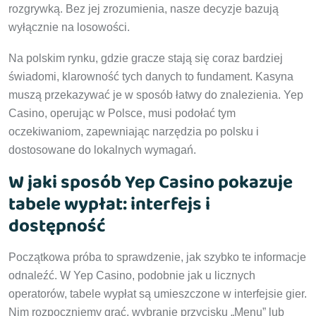
rozgrywką. Bez jej zrozumienia, nasze decyzje bazują
wyłącznie na losowości.
Na polskim rynku, gdzie gracze stają się coraz bardziej
świadomi, klarowność tych danych to fundament. Kasyna
muszą przekazywać je w sposób łatwy do znalezienia. Yep
Casino, operując w Polsce, musi podołać tym
oczekiwaniom, zapewniając narzędzia po polsku i
dostosowane do lokalnych wymagań.
W jaki sposób Yep Casino pokazuje
tabele wypłat: interfejs i
dostępność
Początkowa próba to sprawdzenie, jak szybko te informacje
odnaleźć. W Yep Casino, podobnie jak u licznych
operatorów, tabele wypłat są umieszczone w interfejsie gier.
Nim rozpoczniemy grać, wybranie przycisku „Menu” lub