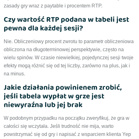
zasady gry wraz z paytable i procentem RTP.
Czy wartość RTP podana w tabeli jest
pewna dla każdej sesji?
Nie. Obliczeniowy procent zwrotu to parametr obliczeniowa
obliczona na długoterminowej perspektywie, często na
wielu spinów. W czasie niewielkiej, pojedynczej sesji twoje
efekty mogą różnić się od tej liczby, zarówno na plus, jak i
na minus.
Jakie działania powinienem zrobić,
jeśli tabela wypłat w grze jest
niewyraźna lub jej brak
W podobnym przypadku na początku zweryfikuj, że gra w
całości się wczytała. Jeśli trudność nie mija, warto
powstrzymać się od gry i napisać z wsparciem klienta Yep