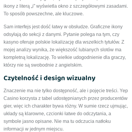
ikony z literą „i” wyświetla okno z szczegółowymi zasadami.
To sposób powszechne, ale kluczowe.
Sam interfejs jest dość łatwy w obsłudze. Graficzne ikony
odsyłają do sekcji z danymi. Pytanie polega na tym, czy
kasyno oferuje polskie lokalizację dla wszelkich tytułów. Z
mojej analizy wynika, że większość lubianych slotów ma
kompletną lokalizację. To wielkie udogodnienie dla graczy,
którzy nie są swobodnie z angielskim.
Czytelność i design wizualny
Znaczenie ma nie tylko dostępność, ale i pojęcie treści. Yep
Casino korzysta z tabel udostępnianych przez producentów
gier, więc ich charakter bywa różny. W sumie rzecz ujmując,
układy są klarowne, czcionki łatwe do odczytania, a
symbole jasno opisane. Nie ma tu odczucia natłoku
informacji w jednym miejscu.