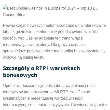
Pewna część nowszych automatów zapewnia interaktywne
tabele, gdzie istotne informacje przedstawiono w krótki
sposób. Yep Casino adaptuje ten trend wraz z
modernizacją swojej oferty. Dla gracza oznacza
sprawniejsze przyswojenie z mechaniką bez wgryzania się
w dowolną linijkę tekstu.
Szczegóły o RTP i warunkach
bonusowych
Oprócz wartościami symboli, tabela wypłat musi mieć
teoretyczny procent zwrotu, czyli RTP. Yep Casino
systematycznie prezentuje tę wartość w sekcji
informacyjnej, co oceniam pozytywnie. Co więcej, w grach z