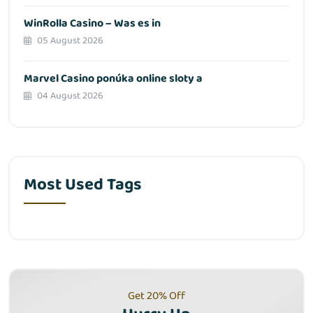
WinRolla Casino – Was es in
05 August 2026
Marvel Casino ponúka online sloty a
04 August 2026
Most Used Tags
Get 20% Off