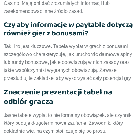
Casino. Mają oni dać zrozumiałych informacji lub
zarekomendować inne źródło zasad.
Czy aby informacje w paytable dotyczą
również gier z bonusami?
Tak, i to jest kluczowe. Tabela wypłat w grach z bonusami
szczegółowo charakteryzuje, jak uruchomić darmowe spiny
lub rundy bonusowe, jakie obowiązują w nich zasady oraz
jakie współczynniki wygranych obowiązują. Zawsze
przestudiuj tę zakładkę, aby wykorzystać cały potencjał gry.
Znaczenie prezentacji tabel na
odbiór gracza
Jasne tabele wypłat to nie formalny obowiązek, ale czynnik,
który buduje długoterminowe zaufanie. Zawodnik, który
dokładnie wie, na czym stoi, czuje się po prostu