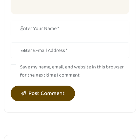
Save my name, email, and website in this browser
for the next time I comment.
Post Comment