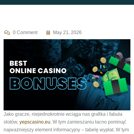
0 Comment
May 21, 2026
Jako gracze, niejednokrotnie wciąga nas grafika i fabuła
slotów,
yepscasino.eu
. W tym zamieszaniu łacno pominąć
najważniejszy element informacyjny – tabelę wypłat. W tym