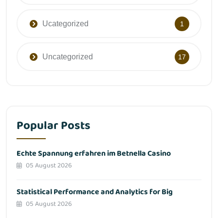
Ucategorized
1
Uncategorized
17
Popular Posts
Echte Spannung erfahren im Betnella Casino
05 August 2026
Statistical Performance and Analytics for Big
05 August 2026