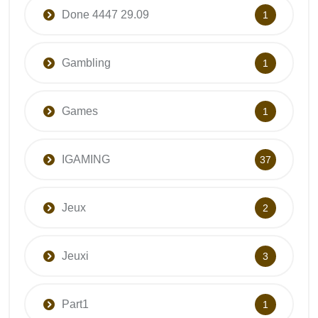
Done 4447 29.09
1
Gambling
1
Games
1
IGAMING
37
Jeux
2
Jeuxi
3
Part1
1