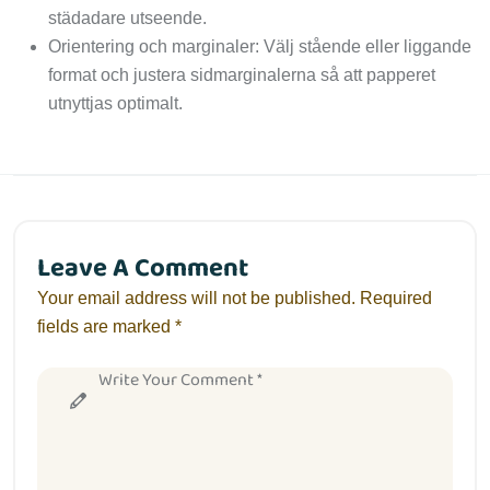
städadare utseende.
Orientering och marginaler: Välj stående eller liggande
format och justera sidmarginalerna så att papperet
utnyttjas optimalt.
Leave A Comment
Your email address will not be published. Required
fields are marked *