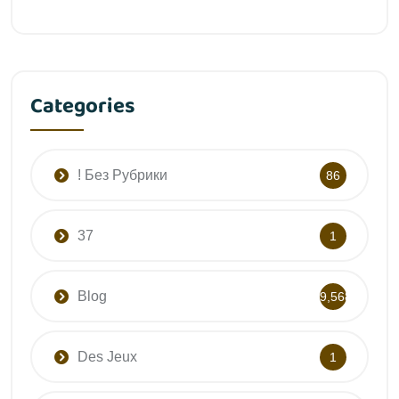
Categories
! Без Рубрики
86
37
1
Blog
9,568
Des Jeux
1