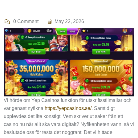
0 Comment
May 22, 2026
Vi hörde om Yep Casinos funktion för utskriftsstilmallar och
var genast nyfikna
https://yepcasinos.se/
. Samtidigt
upplevdes det lite konstigt. Vem skriver ut saker från ett
casino nu när allt ska vara digitalt? Nyfikenheten vann, så vi
beslutade oss för testa det noggrant. Det vi hittade