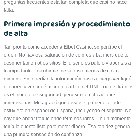
preguntas frecuentes está tan completa que casi no hace
falta.
Primera impresión y procedimiento
de alta
Tan pronto como acceder a Efbet Casino, se percibe el
orden. No hay esa saturación de colores y banners que te
desorientan en otros sitios. El diseño es pulcro y apuntas a
lo importante. Inscribirme me supuso menos de cinco
minutos. Solo pedían la información básica, luego verifiqué
el correo y verifiqué mi identidad con el DNI. Todo el trámite
es el modelo de seguridad, pero sin complicaciones
innecesarias. Me agradó que desde el primer clic todo
estuviera en español de España, incluyendo el soporte. No
hay que andar traduciendo términos raros. En un momento
tenía la cuenta lista para meter dinero. Esa rapidez genera
una primera sensación de confianza.