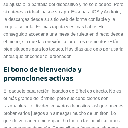
se ajusta a la pantalla del dispositivo y no se bloquea. Pero
si quieres lo ideal, bájate su app. Está para iOS y Android,
la descargas desde su sitio web de forma confiable y la
mejora se nota. Es más rápida y es más fiable. He
conseguido acceder a una mesa de ruleta en directo desde
el metro, sin que la conexión fallara. Los elementos están
bien situados para los toques. Hay días que opto por usarla
antes que encender el ordenador.
El bono de bienvenida y
promociones activas
El paquete para recién llegados de Efbet es directo. No es
el más grande del ámbito, pero sus condiciones son
razonables. Lo dividen en varios depósitos, así que puedes
probar varios juegos sin arriesgar mucho de un tirón. Lo
que de verdadero me enganchó fueron las bonificaciones