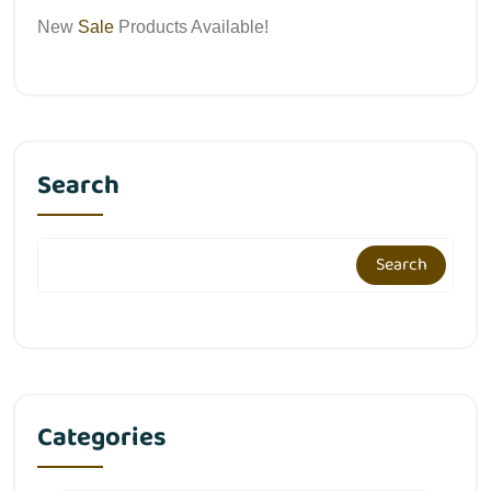
New
Sale
Products Available!
Search
Search
Categories