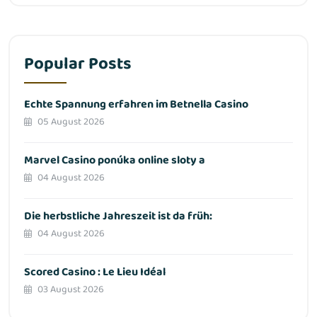
Popular Posts
Echte Spannung erfahren im Betnella Casino
05 August 2026
Marvel Casino ponúka online sloty a
04 August 2026
Die herbstliche Jahreszeit ist da früh:
04 August 2026
Scored Casino : Le Lieu Idéal
03 August 2026