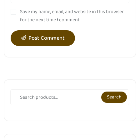
Save my name, email, and website in this browser
for the next time I comment.
Post Comment
Search