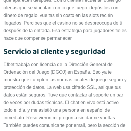
que aparecen después. Como cliente frecuente, obtengo
ofertas que se vinculan con lo que juego: depósitos con
dinero de regalo, vueltas sin costo en las slots recién
llegados. Percibes que el casino no se despreocupa de ti
después de la entrada. Esa estrategia para jugadores fieles
hace que compense permanecer.
Servicio al cliente y seguridad
Efbet trabaja con licencia de la Dirección General de
Ordenación del Juego (DGOJ) en España. Eso ya te
muestra que cumplen las normas locales de juego seguro y
protección de datos. La web usa cifrado SSL, así que tus
datos están seguros. Tuve que contactar al soporte un par
de veces por dudas técnicas. El chat en vivo está activo
todo el día, y me asistió una persona en español de
inmediato. Resolvieron mi pregunta sin darme vueltas.
También puedes comunicarte por email, pero la sección de