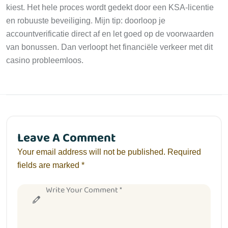
kiest. Het hele proces wordt gedekt door een KSA-licentie
en robuuste beveiliging. Mijn tip: doorloop je
accountverificatie direct af en let goed op de voorwaarden
van bonussen. Dan verloopt het financiële verkeer met dit
casino probleemloos.
Leave A Comment
Your email address will not be published. Required
fields are marked *