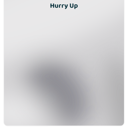
Hurry Up