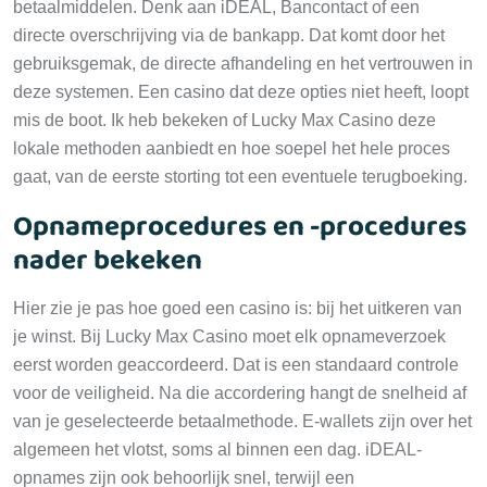
betaalmiddelen. Denk aan iDEAL, Bancontact of een
directe overschrijving via de bankapp. Dat komt door het
gebruiksgemak, de directe afhandeling en het vertrouwen in
deze systemen. Een casino dat deze opties niet heeft, loopt
mis de boot. Ik heb bekeken of Lucky Max Casino deze
lokale methoden aanbiedt en hoe soepel het hele proces
gaat, van de eerste storting tot een eventuele terugboeking.
Opnameprocedures en -procedures
nader bekeken
Hier zie je pas hoe goed een casino is: bij het uitkeren van
je winst. Bij Lucky Max Casino moet elk opnameverzoek
eerst worden geaccordeerd. Dat is een standaard controle
voor de veiligheid. Na die accordering hangt de snelheid af
van je geselecteerde betaalmethode. E-wallets zijn over het
algemeen het vlotst, soms al binnen een dag. iDEAL-
opnames zijn ook behoorlijk snel, terwijl een