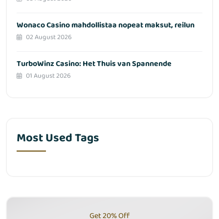
Wonaco Casino mahdollistaa nopeat maksut, reilun
02 August 2026
TurboWinz Casino: Het Thuis van Spannende
01 August 2026
Most Used Tags
Get 20% Off