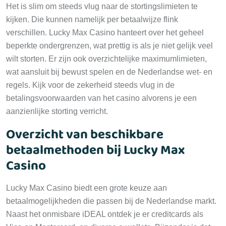
Het is slim om steeds vlug naar de stortingslimieten te
kijken. Die kunnen namelijk per betaalwijze flink
verschillen. Lucky Max Casino hanteert over het geheel
beperkte ondergrenzen, wat prettig is als je niet gelijk veel
wilt storten. Er zijn ook overzichtelijke maximumlimieten,
wat aansluit bij bewust spelen en de Nederlandse wet- en
regels. Kijk voor de zekerheid steeds vlug in de
betalingsvoorwaarden van het casino alvorens je een
aanzienlijke storting verricht.
Overzicht van beschikbare
betaalmethoden bij Lucky Max
Casino
Lucky Max Casino biedt een grote keuze aan
betaalmogelijkheden die passen bij de Nederlandse markt.
Naast het onmisbare iDEAL ontdek je er creditcards als