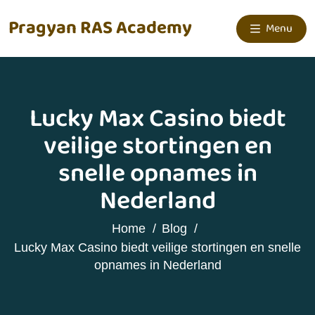
Pragyan RAS Academy
Menu
Lucky Max Casino biedt
veilige stortingen en
snelle opnames in
Nederland
Home
Blog
Lucky Max Casino biedt veilige stortingen en snelle
opnames in Nederland