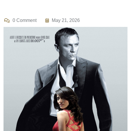
0 Comment
May 21, 2026