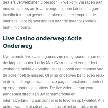
dealers verwelkomen u persoonlijk welkom. Wij raden aan
nieuwe spelers om te aanvangen bij een tafel met lagere
inzetlimieten om gewend te raken met het tempo en de
interface, voor zij overstappen naar de meer bijzondere
high-limit rooms.
Live Casino onderweg: Actie
Onderweg
Uw favoriete live casino games zijn niet gebonden aan een
desktop computer. Lucky Max Casino levert een perfect
werkende mobiele ervaring, zodat jij nooit een moment van
de actie hoeft te missen. Of jij nu onderweg bent, even relax
in de tuin of ergens wacht, onze pagina functioneert perfect
op smartphones en tablets. De live video-stream wordt
aangepast direct aan uw schermgrootte en
internetverbinding aan zonder in te leveren op kwaliteit. Alle
opties, van het plaatsen van chips tot het gebruik van de