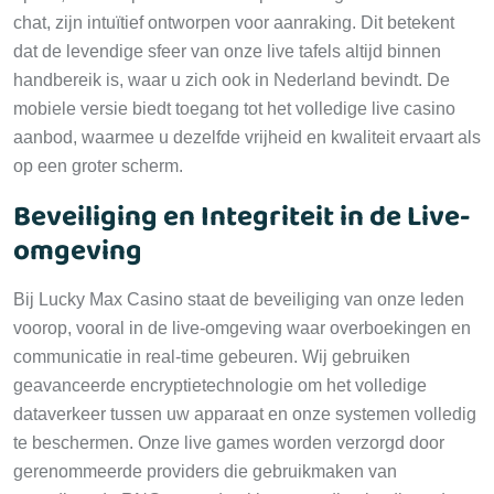
chat, zijn intuïtief ontworpen voor aanraking. Dit betekent
dat de levendige sfeer van onze live tafels altijd binnen
handbereik is, waar u zich ook in Nederland bevindt. De
mobiele versie biedt toegang tot het volledige live casino
aanbod, waarmee u dezelfde vrijheid en kwaliteit ervaart als
op een groter scherm.
Beveiliging en Integriteit in de Live-
omgeving
Bij Lucky Max Casino staat de beveiliging van onze leden
voorop, vooral in de live-omgeving waar overboekingen en
communicatie in real-time gebeuren. Wij gebruiken
geavanceerde encryptietechnologie om het volledige
dataverkeer tussen uw apparaat en onze systemen volledig
te beschermen. Onze live games worden verzorgd door
gerenommeerde providers die gebruikmaken van