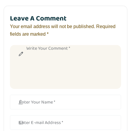
Leave A Comment
Your email address will not be published. Required
fields are marked *