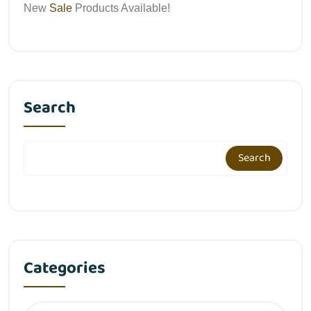
New
Sale
Products Available!
Search
Search
Categories