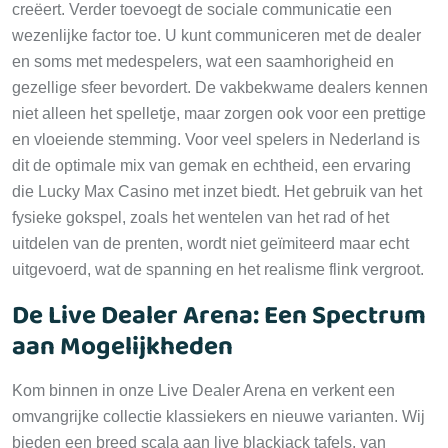
creëert. Verder toevoegt de sociale communicatie een
wezenlijke factor toe. U kunt communiceren met de dealer
en soms met medespelers, wat een saamhorigheid en
gezellige sfeer bevordert. De vakbekwame dealers kennen
niet alleen het spelletje, maar zorgen ook voor een prettige
en vloeiende stemming. Voor veel spelers in Nederland is
dit de optimale mix van gemak en echtheid, een ervaring
die Lucky Max Casino met inzet biedt. Het gebruik van het
fysieke gokspel, zoals het wentelen van het rad of het
uitdelen van de prenten, wordt niet geïmiteerd maar echt
uitgevoerd, wat de spanning en het realisme flink vergroot.
De Live Dealer Arena: Een Spectrum
aan Mogelijkheden
Kom binnen in onze Live Dealer Arena en verkent een
omvangrijke collectie klassiekers en nieuwe varianten. Wij
bieden een breed scala aan live blackjack tafels, van