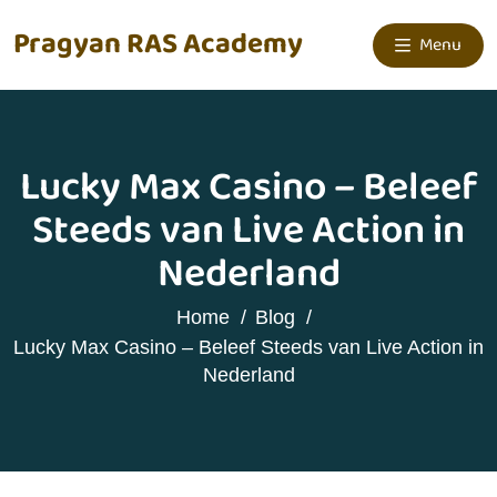
Pragyan RAS Academy
Menu
Lucky Max Casino – Beleef
Steeds van Live Action in
Nederland
Home
Blog
Lucky Max Casino – Beleef Steeds van Live Action in
Nederland