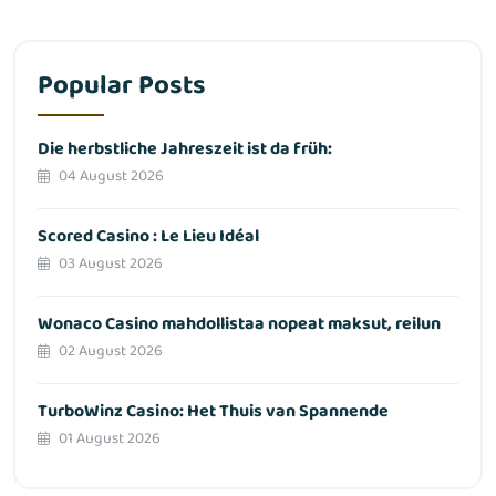
Popular Posts
Die herbstliche Jahreszeit ist da früh:
04 August 2026
Scored Casino : Le Lieu Idéal
03 August 2026
Wonaco Casino mahdollistaa nopeat maksut, reilun
02 August 2026
TurboWinz Casino: Het Thuis van Spannende
01 August 2026