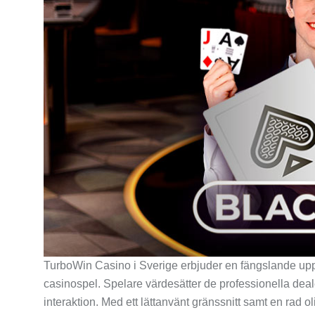
TurboWin Casino i Sverige erbjuder en fängslande uppl
casinospel. Spelare värdesätter de professionella de
interaktion. Med ett lättanvänt gränssnitt samt en rad ol