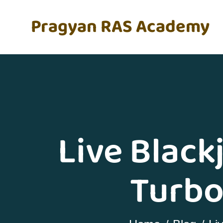
Pragyan RAS Academy
Live Black
Turbo