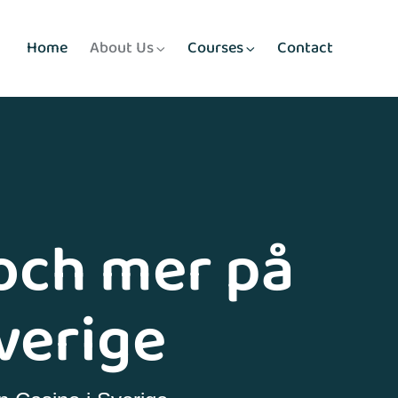
Home
About Us
Courses
Contact
 och mer på
verige