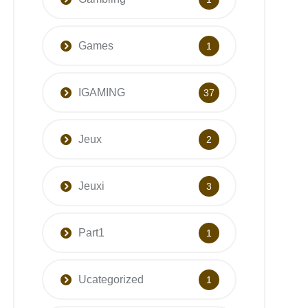
Games
1
IGAMING
37
Jeux
2
Jeuxi
3
Part1
1
Ucategorized
1