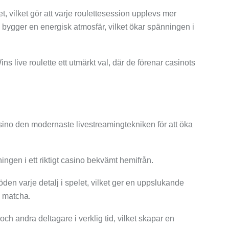
 vilket gör att varje roulettesession upplevs mer
 bygger en energisk atmosfär, vilket ökar spänningen i
s live roulette ett utmärkt val, där de förenar casinots
asino den modernaste livestreamingtekniken för att öka
gen i ett riktigt casino bekvämt hemifrån.
den varje detalj i spelet, vilket ger en uppslukande
n matcha.
 andra deltagare i verklig tid, vilket skapar en