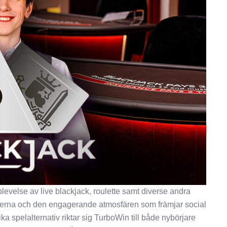
evelse av live blackjack, roulette samt diverse andra
alerna och den engagerande atmosfären som främjar social
ika spelalternativ riktar sig TurboWin till både nybörjare