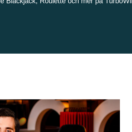
ve Blackjack, Roulette och mer på TurboWi