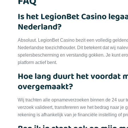
FAQ
Is het LegionBet Casino lega
Nederland?
Absoluut. LegionBet Casino bezit een volledig gelden
Nederlandse toezichthouder. Dit betekent dat wij naleve
spelersbescherming en verstandig gokken. Je kunt ero
platform actief bent.
Hoe lang duurt het voordat 
overgemaakt?
Wij trachten alle opnameverzoeken binnen de 24 uur t
verzoek valideert, transfereren we het bedrag naar je
rekening is afhankelijk van je financiële instelling of 