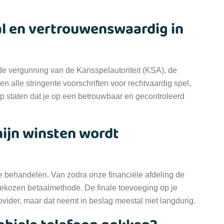
al en vertrouwenswaardig in
de vergunning van de Kansspelautoriteit (KSA), de
n alle stringente voorschriften voor rechtvaardig spel,
p staten dat je op een betrouwbaar en gecontroleerd
mijn winsten wordt
e behandelen. Van zodra onze financiële afdeling de
 gekozen betaalmethode. De finale toevoeging op je
provider, maar dat neemt in beslag meestal niet langdurig.