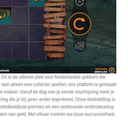
. Dit is de ultieme plek voor Nederlandse gokkers die
 dan alleen een collectie spellen; ons platform is gemaakt
te maken. Vanaf de dag van je eerste inschrijving merk je
ing die je bij geen ander tegenkomt. Onze doelstelling is
antrekkelijkste premies en een vertrouwde ondersteuning.
halen van geld. Met elkaar creëren we jouw succesverhaal.