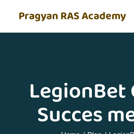
Pragyan RAS Academy
LegionBet 
Succes me