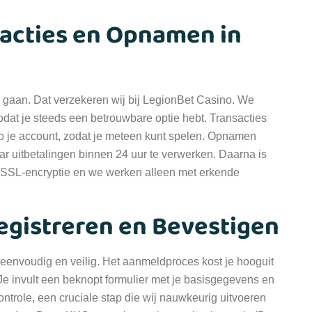
sacties en Opnamen in
d gaan. Dat verzekeren wij bij LegionBet Casino. We
at je steeds een betrouwbare optie hebt. Transacties
 op je account, zodat je meteen kunt spelen. Opnamen
r uitbetalingen binnen 24 uur te verwerken. Daarna is
met SSL-encryptie en we werken alleen met erkende
egistreren en Bevestigen
, eenvoudig en veilig. Het aanmeldproces kost je hooguit
. Je invult een beknopt formulier met je basisgegevens en
ntrole, een cruciale stap die wij nauwkeurig uitvoeren