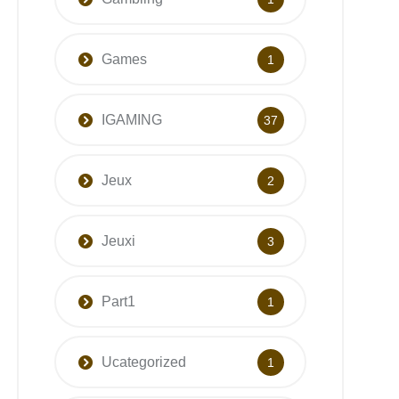
Games
1
IGAMING
37
Jeux
2
Jeuxi
3
Part1
1
Ucategorized
1