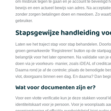
om misbruik tegen te gaan en je account te beveiligd 
bewijs en een actueel bewijs van adres. Na acceptatie k
zonder zorgen betalingen doen en meedoen. Zo waarb
gebruiker.
Stapsgewijze handleiding vo
Laten we het traject stap voor stap behandelen. Doorl
groen gemarkeerde ‘Registreren’ button op de startpagin
belangrijk voor het later opnemen. Na validatie van je 
doen via je voorkeurs- manier, zoals iDEAL of creditcard.
Daarna rond je af de controle; plaats de benodigde bes
vlot, doorgaans binnen een dag. En daarna? Dan begint
Wat voor documenten zijn er?
Voor een vlotte verificatie kun je deze stukken vooraf 
identiteitskaart voor je persoon. Voor je woonplaats 
energierekening of officiële overheidsbrief (niet ouder