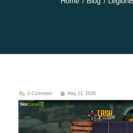
Home
Blog
LegionB
0 Comment
May 21, 2026