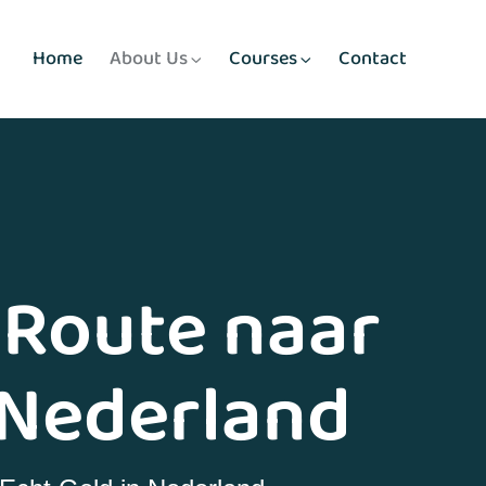
Home
About Us
Courses
Contact
 Route naar
 Nederland