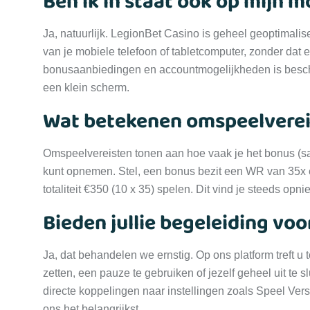
Ben ik in staat ook op mijn 
Ja, natuurlijk. LegionBet Casino is geheel geoptimalis
van je mobiele telefoon of tabletcomputer, zonder dat 
bonusaanbiedingen en accountmogelijkheden is beschi
een klein scherm.
Wat betekenen omspeelvereis
Omspeelvereisten tonen aan hoe vaak je het bonus (sam
kunt opnemen. Stel, een bonus bezit een WR van 35x en
totaliteit €350 (10 x 35) spelen. Dit vind je steeds o
Bieden jullie begeleiding vo
Ja, dat behandelen we ernstig. Op ons platform treft u t
zetten, een pauze te gebruiken of jezelf geheel uit 
directe koppelingen naar instellingen zoals Speel Ver
ons het belangrijkst.