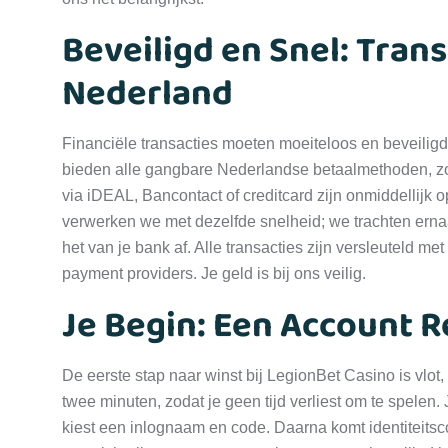
Beveiligd en Snel: Tran
Nederland
Financiële transacties moeten moeiteloos en beveilig
bieden alle gangbare Nederlandse betaalmethoden, zod
via iDEAL, Bancontact of creditcard zijn onmiddellijk
verwerken we met dezelfde snelheid; we trachten ernaa
het van je bank af. Alle transacties zijn versleuteld 
payment providers. Je geld is bij ons veilig.
Je Begin: Een Account R
De eerste stap naar winst bij LegionBet Casino is vlot
twee minuten, zodat je geen tijd verliest om te spelen
kiest een inlognaam en code. Daarna komt identiteitsco