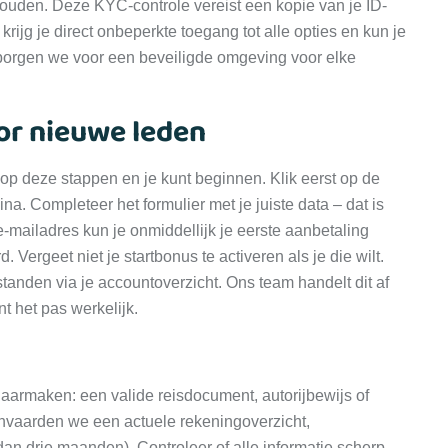
houden. Deze KYC-controle vereist een kopie van je ID-
rijg je direct onbeperkte toegang tot alle opties en kun je
orgen we voor een beveiligde omgeving voor elke
or nieuwe leden
oop deze stappen en je kunt beginnen. Klik eerst op de
a. Completeer het formulier met je juiste data – dat is
e-mailadres kun je onmiddellijk je eerste aanbetaling
 Vergeet niet je startbonus te activeren als je die wilt.
tanden via je accountoverzicht. Ons team handelt dit af
 het pas werkelijk.
klaarmaken: een valide reisdocument, autorijbewijs of
aanvaarden we een actuele rekeningoverzicht,
 dan drie maanden). Controleer of alle informatie scherp