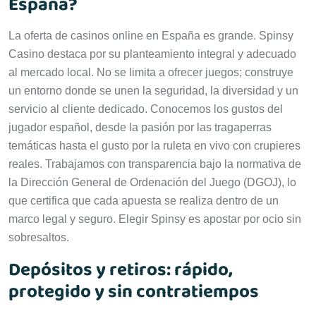
España?
La oferta de casinos online en España es grande. Spinsy
Casino destaca por su planteamiento integral y adecuado
al mercado local. No se limita a ofrecer juegos; construye
un entorno donde se unen la seguridad, la diversidad y un
servicio al cliente dedicado. Conocemos los gustos del
jugador español, desde la pasión por las tragaperras
temáticas hasta el gusto por la ruleta en vivo con crupieres
reales. Trabajamos con transparencia bajo la normativa de
la Dirección General de Ordenación del Juego (DGOJ), lo
que certifica que cada apuesta se realiza dentro de un
marco legal y seguro. Elegir Spinsy es apostar por ocio sin
sobresaltos.
Depósitos y retiros: rápido,
protegido y sin contratiempos