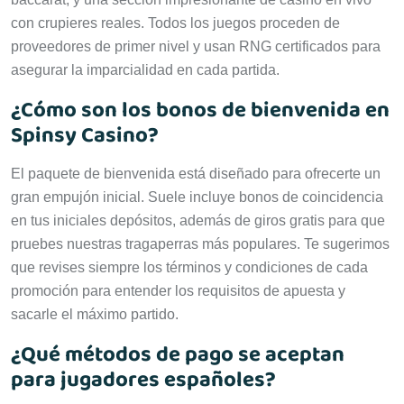
con crupieres reales. Todos los juegos proceden de
proveedores de primer nivel y usan RNG certificados para
asegurar la imparcialidad en cada partida.
¿Cómo son los bonos de bienvenida en
Spinsy Casino?
El paquete de bienvenida está diseñado para ofrecerte un
gran empujón inicial. Suele incluye bonos de coincidencia
en tus iniciales depósitos, además de giros gratis para que
pruebes nuestras tragaperras más populares. Te sugerimos
que revises siempre los términos y condiciones de cada
promoción para entender los requisitos de apuesta y
sacarle el máximo partido.
¿Qué métodos de pago se aceptan
para jugadores españoles?