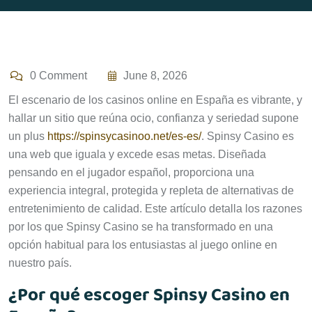
0 Comment
June 8, 2026
El escenario de los casinos online en España es vibrante, y
hallar un sitio que reúna ocio, confianza y seriedad supone
un plus
https://spinsycasinoo.net/es-es/
. Spinsy Casino es
una web que iguala y excede esas metas. Diseñada
pensando en el jugador español, proporciona una
experiencia integral, protegida y repleta de alternativas de
entretenimiento de calidad. Este artículo detalla los razones
por los que Spinsy Casino se ha transformado en una
opción habitual para los entusiastas al juego online en
nuestro país.
¿Por qué escoger Spinsy Casino en