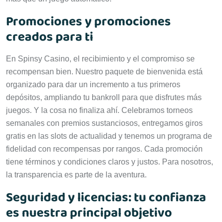
Promociones y promociones
creados para ti
En Spinsy Casino, el recibimiento y el compromiso se
recompensan bien. Nuestro paquete de bienvenida está
organizado para dar un incremento a tus primeros
depósitos, ampliando tu bankroll para que disfrutes más
juegos. Y la cosa no finaliza ahí. Celebramos torneos
semanales con premios sustanciosos, entregamos giros
gratis en las slots de actualidad y tenemos un programa de
fidelidad con recompensas por rangos. Cada promoción
tiene términos y condiciones claros y justos. Para nosotros,
la transparencia es parte de la aventura.
Seguridad y licencias: tu confianza
es nuestra principal objetivo