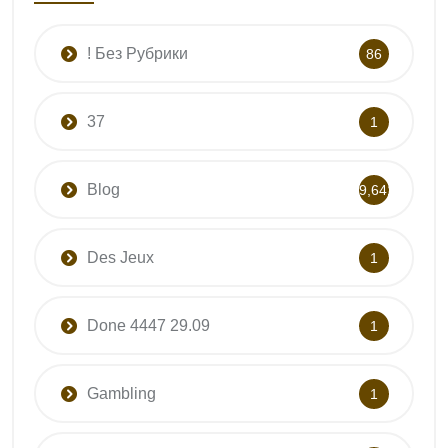
! Без Рубрики
86
37
1
Blog
9,641
Des Jeux
1
Done 4447 29.09
1
Gambling
1